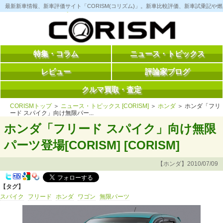
コ
最新新車情報、新車評価サイト「CORISM(コリズム)」。新車比較評価、新車試乗記
ン
テ
ン
ツ
へ
ス
特集・コラム
ニュース・トピックス
キ
ッ
レビュー
評論家ブログ
プ
クルマ買取・査定
CORISMトップ
＞
ニュース・トピックス [CORISM]
＞
ホンダ
＞ ホンダ「フリ
ード スパイク」向け無限パー...
ホンダ「フリード スパイク」向け無限
パーツ登場[CORISM] [CORISM]
【ホンダ】2010/07/09
【タグ】
スパイク
フリード
ホンダ
ワゴン
無限パーツ