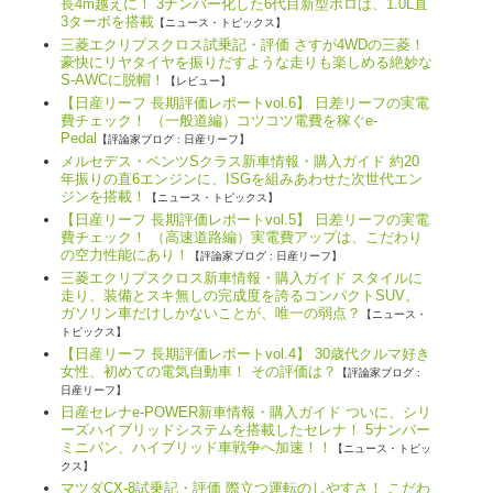
長4m越えに！ 3ナンバー化した6代目新型ポロは、1.0L直
3ターボを搭載
【ニュース・トピックス】
三菱エクリプスクロス試乗記・評価 さすが4WDの三菱！
豪快にリヤタイヤを振りだすような走りも楽しめる絶妙な
S-AWCに脱帽！
【レビュー】
【日産リーフ 長期評価レポートvol.6】 日差リーフの実電
費チェック！ （一般道編）コツコツ電費を稼ぐe-
Pedal
【評論家ブログ : 日産リーフ】
メルセデス・ベンツSクラス新車情報・購入ガイド 約20
年振りの直6エンジンに、ISGを組みあわせた次世代エン
ジンを搭載！
【ニュース・トピックス】
【日産リーフ 長期評価レポートvol.5】 日差リーフの実電
費チェック！ （高速道路編）実電費アップは、こだわり
の空力性能にあり！
【評論家ブログ : 日産リーフ】
三菱エクリプスクロス新車情報・購入ガイド スタイルに
走り、装備とスキ無しの完成度を誇るコンパクトSUV。
ガソリン車だけしかないことが、唯一の弱点？
【ニュース・
トピックス】
【日産リーフ 長期評価レポートvol.4】 30歳代クルマ好き
女性、初めての電気自動車！ その評価は？
【評論家ブログ :
日産リーフ】
日産セレナe-POWER新車情報・購入ガイド ついに、シリ
ーズハイブリッドシステムを搭載したセレナ！ 5ナンバー
ミニバン、ハイブリッド車戦争へ加速！！
【ニュース・トピッ
クス】
マツダCX-8試乗記・評価 際立つ運転のしやすさ！ こだわ