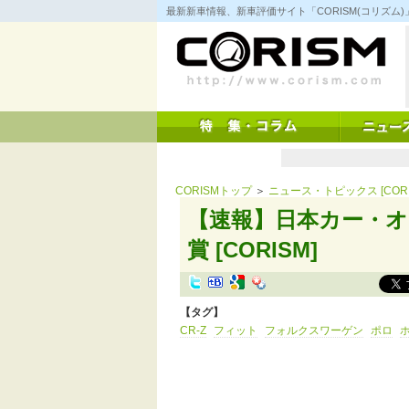
コ
最新新車情報、新車評価サイト「CORISM(コリズ
ン
テ
ン
ツ
へ
ス
キ
ッ
プ
CORISMトップ
＞
ニュース・トピックス [CORI
【速報】日本カー・オ
賞 [CORISM]
【タグ】
CR-Z
フィット
フォルクスワーゲン
ポロ