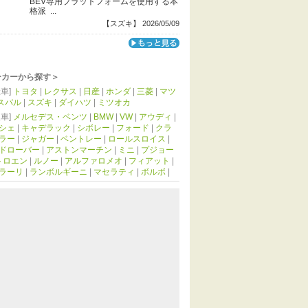
BEV専用プラットフォームを使用する本
格派 ...
【スズキ】 2026/05/09
ーカーから探す＞
車]
トヨタ
|
レクサス
|
日産
|
ホンダ
|
三菱
|
マツ
スバル
|
スズキ
|
ダイハツ
|
ミツオカ
車]
メルセデス・ベンツ
|
BMW
|
VW
|
アウディ
|
シェ
|
キャデラック
|
シボレー
|
フォード
|
クラ
ラー
|
ジャガー
|
ベントレー
|
ロールスロイス
|
ドローバー
|
アストンマーチン
|
ミニ
|
プジョー
トロエン
|
ルノー
|
アルファロメオ
|
フィアット
|
ラーリ
|
ランボルギーニ
|
マセラティ
|
ボルボ
|