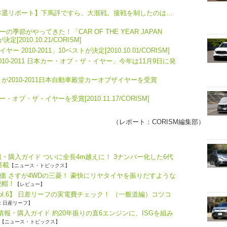
本選リポート】下馬評ですら、大混戦。接戦を制したのは…
節がやってきた！「CAR OF THE YEAR JAPAN
[2010.10.21/CORISM]
010-2011」10ベストが決定[2010.10.01/CORISM]
2010-2011 日本カー・オブ・ザ・イヤー」今年は11月9日に発
2010-2011日本自動車殿堂カーオブザイヤーを受賞
ブ・ザ・イヤーを受賞[2010.11.17/CORISM]
（レポート：
CORISM編集部
）
・購入ガイド ついに全長4m越えに！ 3ナンバー化した6代
搭載
【ニュース・トピックス】
価 さすが4WDの三菱！ 豪快にリヤタイヤを振りだすような
脱帽！
【レビュー】
ol.6】 日差リーフの実電費チェック！ （一般道編）コツコ
: 日産リーフ】
報・購入ガイド 約20年振りの直6エンジンに、ISGを組み
【ニュース・トピックス】