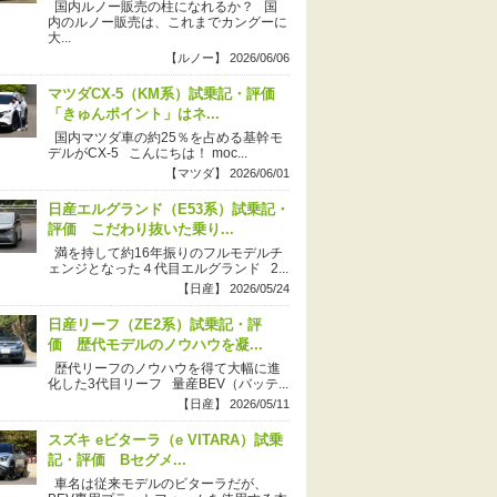
国内ルノー販売の柱になれるか？ 国
内のルノー販売は、これまでカングーに
大...
【ルノー】 2026/06/06
マツダCX-5（KM系）試乗記・評価
「きゅんポイント」はネ...
国内マツダ車の約25％を占める基幹モ
デルがCX-5 こんにちは！ moc...
【マツダ】 2026/06/01
日産エルグランド（E53系）試乗記・
評価 こだわり抜いた乗り...
満を持して約16年振りのフルモデルチ
ェンジとなった４代目エルグランド 2...
【日産】 2026/05/24
日産リーフ（ZE2系）試乗記・評
価 歴代モデルのノウハウを凝...
歴代リーフのノウハウを得て大幅に進
化した3代目リーフ 量産BEV（バッテ...
【日産】 2026/05/11
スズキ eビターラ（e VITARA）試乗
記・評価 Bセグメ...
車名は従来モデルのビターラだが、