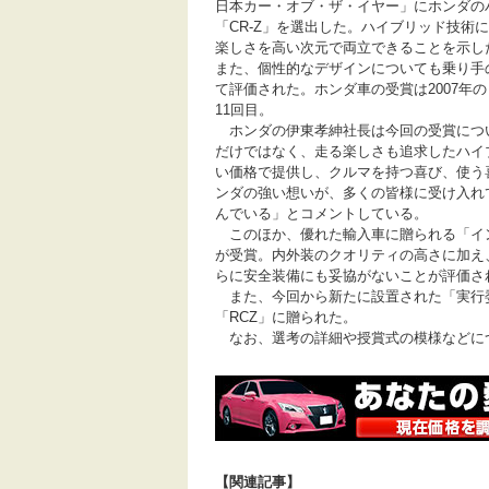
日本カー・オブ・ザ・イヤー」にホンダの
「CR-Z」を選出した。ハイブリッド技術
楽しさを高い次元で両立できることを示し
また、個性的なデザインについても乗り手
て評価された。ホンダ車の受賞は2007年
11回目。
ホンダの伊東孝紳社長は今回の受賞につ
だけではなく、走る楽しさも追求したハイ
い価格で提供し、クルマを持つ喜び、使う
ンダの強い想いが、多くの皆様に受け入れ
んでいる」とコメントしている。
このほか、優れた輸入車に贈られる「イ
が受賞。内外装のクオリティの高さに加え
らに安全装備にも妥協がないことが評価さ
また、今回から新たに設置された「実行
「RCZ」に贈られた。
なお、選考の詳細や授賞式の模様などに
【関連記事】