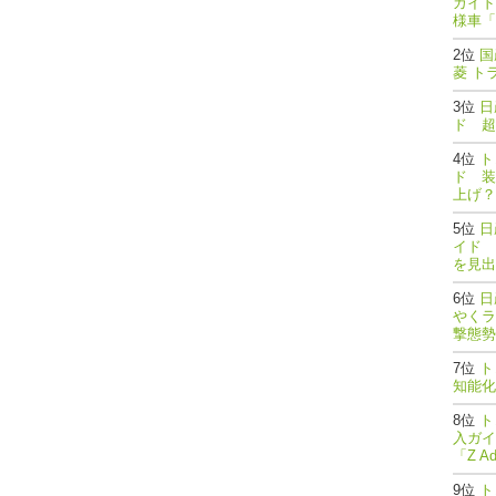
ガイド
様車「
国
菱 ト
日
ド 超
ト
ド 装
上げ？
日
イド 
を見出
日
やくラ
撃態勢完了
ト
知能
ト
入ガイ
「Z A
ト