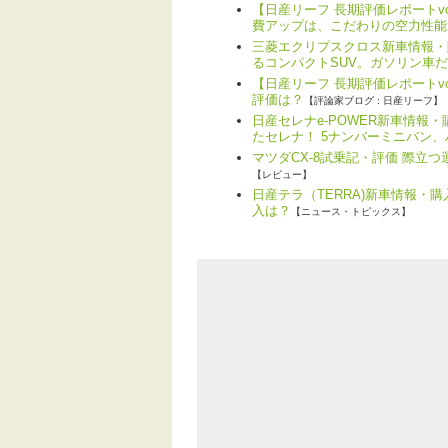
【日産リーフ 長期評価レポートv
費アップは、こだわりの空力性能
三菱エクリプスクロス新車情報・
るコンパクトSUV。ガソリン車
【日産リーフ 長期評価レポートvo
評価は？
【評論家ブログ : 日産リーフ】
日産セレナe-POWER新車情報
たセレナ！ 5ナンバーミニバン
マツダCX-8試乗記・評価 際立
【レビュー】
日産テラ（TERRA)新車情報・
入は？
【ニュース・トピックス】