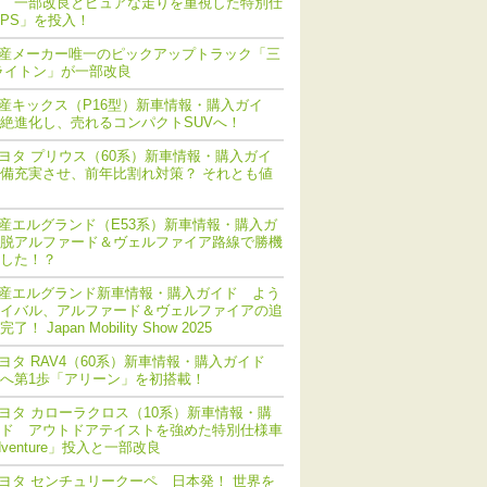
 一部改良とピュアな走りを重視した特別仕
PS」を投入！
産メーカー唯一のピックアップトラック「三
ライトン」が一部改良
産キックス（P16型）新車情報・購入ガイ
絶進化し、売れるコンパクトSUVへ！
ヨタ プリウス（60系）新車情報・購入ガイ
備充実させ、前年比割れ対策？ それとも値
産エルグランド（E53系）新車情報・購入ガ
脱アルファード＆ヴェルファイア路線で勝機
した！？
産エルグランド新車情報・購入ガイド よう
イバル、アルファード＆ヴェルファイアの追
！ Japan Mobility Show 2025
ヨタ RAV4（60系）新車情報・購入ガイド
化へ第1歩「アリーン」を初搭載！
ヨタ カローラクロス（10系）新車情報・購
ド アウトドアテイストを強めた特別仕様車
dventure」投入と一部改良
ヨタ センチュリークーペ 日本発！ 世界を