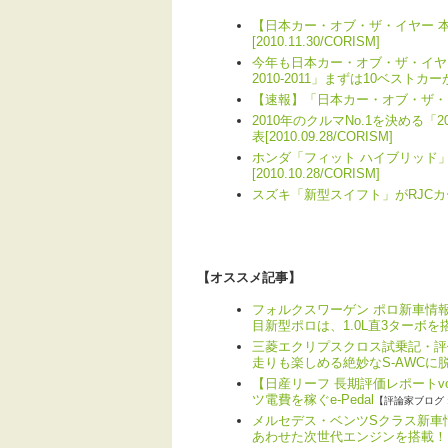
【日本カー・オブ・ザ・イヤー 
[2010.11.30/CORISM]
今年も日本カー・オブ・ザ・イヤーの季
2010-2011」まずは10ベストカーが決定
【速報】「日本カー・オブ・ザ・イヤー 2
2010年のクルマNo.1を決める「
表[2010.09.28/CORISM]
ホンダ「フィット ハイブリッド」が
[2010.10.28/CORISM]
スズキ「新型スイフト」がRJCカー・オ
【オススメ記事】
フォルクスワーゲン ポロ新車情報
目新型ポロは、1.0L直3ターボを
三菱エクリプスクロス試乗記・評
走りも楽しめる絶妙なS-AWCに
【日産リーフ 長期評価レポートv
ツ電費を稼ぐe-Pedal
【評論家ブログ 
メルセデス・ベンツSクラス新車情
あわせた次世代エンジンを搭載！