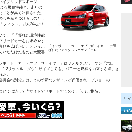
ハイブリッドスポーツ
による燃費性能と、走りの
たことが高く評価された。
の心を惹きつけるものとし
の「フィット」以来3年ぶり
いて、「『優れた環境性能
ブリッドカーをお求めやす
喜びを広げたい』というホ
「インポート・カー・オブ・ザ・イヤー」に選
ばれたフォルクスワーゲン「ポロ」
ていただけたものと大変喜
ンポート・カー・オブ・ザ・イヤー」はフォルクスワーゲン「ポロ」
、1.2リットルにダウンサイズしても、パワーと燃費を両立する点、さ
れた。
委員会特別賞」は、その斬新なデザインが評価され、プジョーの
ついては追って当サイトでリポートするので、乞うご期待。
検
索:
レビ