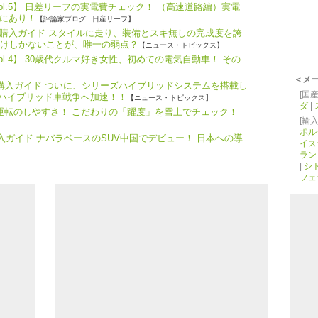
ol.5】 日差リーフの実電費チェック！ （高速道路編）実電
にあり！
【評論家ブログ : 日産リーフ】
購入ガイド スタイルに走り、装備とスキ無しの完成度を誇
だけしかないことが、唯一の弱点？
【ニュース・トピックス】
l.4】 30歳代クルマ好き女性、初めての電気自動車！ その
＜メ
・購入ガイド ついに、シリーズハイブリッドシステムを搭載し
[国産
、ハイブリッド車戦争へ加速！！
【ニュース・トピックス】
ダ
|
つ運転のしやすさ！ こだわりの「躍度」を雪上でチェック！
[輸入
ポル
購入ガイド ナバラベースのSUV中国でデビュー！ 日本への導
イス
ラン
|
シ
フェ