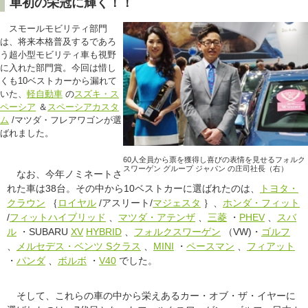
車初の栄冠に輝く！！
スモールモビリティ部門
は、将来本格普及するであろ
う超小型モビリティ車も視野
に入れた部門賞。今回は惜し
くも10ベストカーから漏れて
いた、
軽自動車
の
スズキ・ス
ペーシア
＆
スペーシアカスタ
ム
/マツダ・フレアワゴンが選
ばれました。
60人全員から票を獲得し喜びの表情を見せるフォルク
スワーゲン グループ ジャパン の庄司社長（右）
なお、今年ノミネートさ
れた車は38台。その中から10ベストカーに選ばれたのは、
トヨタ・
クラウン
｛
ロイヤル
/アスリート/
マジェスタ
｝、
ホンダ・フィット
/
フィットハイブリッド
、
マツダ・アテンザ
、
三菱
・
PHEV
、
スバ
ル
・SUBARU
XV
HYBRID
、
フォルクスワーゲン
（VW)・
ゴルフ
、
メルセデス・ベンツ Sクラス
、
MINI
・
ペースマン
、
フィアット
・
パンダ
、
ボルボ
・
V40
でした。
そして、これらの車の中から栄えあるカー・オブ・ザ・イヤーに