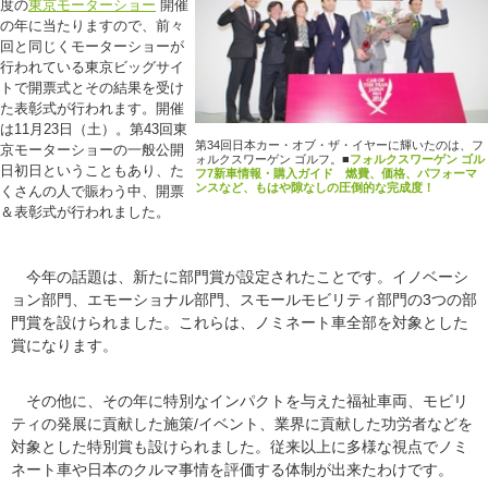
度の
東京モーターショー
開催
の年に当たりますので、前々
回と同じくモーターショーが
行われている東京ビッグサイ
トで開票式とその結果を受け
た表彰式が行われます。開催
は11月23日（土）。第43回東
第34回日本カー・オブ・ザ・イヤーに輝いたのは、フ
京モーターショーの一般公開
ォルクスワーゲン ゴルフ。
■
フォルクスワーゲン ゴル
日初日ということもあり、た
フ7新車情報・購入ガイド 燃費、価格、パフォーマ
ンスなど、もはや隙なしの圧倒的な完成度！
くさんの人で賑わう中、開票
＆表彰式が行われました。
今年の話題は、新たに部門賞が設定されたことです。イノベーシ
ョン部門、エモーショナル部門、スモールモビリティ部門の3つの部
門賞を設けられました。これらは、ノミネート車全部を対象とした
賞になります。
その他に、その年に特別なインパクトを与えた福祉車両、モビリ
ティの発展に貢献した施策/イベント、業界に貢献した功労者などを
対象とした特別賞も設けられました。従来以上に多様な視点でノミ
ネート車や日本のクルマ事情を評価する体制が出来たわけです。