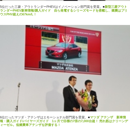
5位だった三菱・アウトランダーPHEVはイノベーション部門賞を受賞。
■
新型三菱アウト
ランダーPHEV新車情報/購入ガイド 自ら発電するシリーズモードを搭載し、燃費はプリ
ウスPHV超えの67km/L！
6位だったマツダ・アテンザはエモーショナル部門賞を受賞。
■
マツダ アテンザ 新車情
報・購入ガイド/バイヤーズガイド 1ヶ月で目標の7倍の7,000台超！ 売れ筋はクリーンデ
ィーゼル。低燃費車アテンザを評価する！