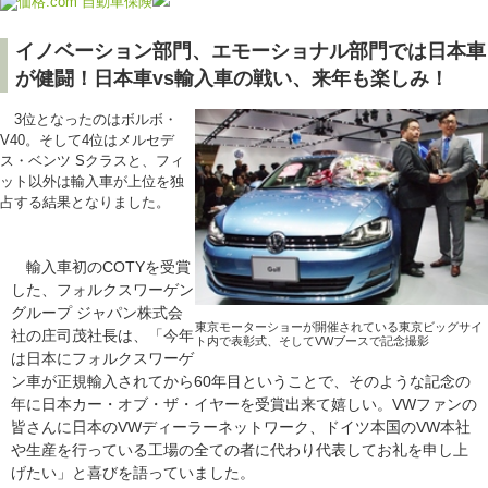
イノベーション部門、エモーショナル部門では日本車
が健闘！日本車vs輸入車の戦い、来年も楽しみ！
3位となったのはボルボ・
V40。そして4位はメルセデ
ス・ベンツ Sクラスと、フィ
ット以外は輸入車が上位を独
占する結果となりました。
輸入車初のCOTYを受賞
した、フォルクスワーゲン
グループ ジャパン株式会
東京モーターショーが開催されている東京ビッグサイ
社の庄司茂社長は、「今年
ト内で表彰式、そしてVWブースで記念撮影
は日本にフォルクスワーゲ
ン車が正規輸入されてから60年目ということで、そのような記念の
年に日本カー・オブ・ザ・イヤーを受賞出来て嬉しい。VWファンの
皆さんに日本のVWディーラーネットワーク、ドイツ本国のVW本社
や生産を行っている工場の全ての者に代わり代表してお礼を申し上
げたい」と喜びを語っていました。