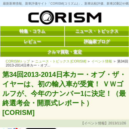
コ
最新新車情報、新車評価サイト「CORISM(コリズム)」。新車比較評価、新車試乗記
ン
テ
ン
ツ
へ
ス
特集・コラム
ニュース・トピックス
キ
ッ
レビュー
評論家ブログ
プ
クルマ買取・査定
CORISMトップ
＞
ニュース・トピックス [CORISM]
＞
イベント情報
＞ 第34回
2013-2014日本カー・オブ...
第34回2013-2014日本カー・オブ・ザ・
イヤーは、初の輸入車が受賞！ ＶＷゴ
ルフが、今年のナンバー1に決定！（最
終選考会・開票式レポート）
[CORISM]
【イベント情報】2013/11/26