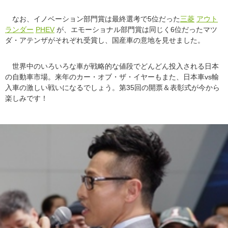
なお、イノベーション部門賞は最終選考で5位だった
三菱
アウト
ランダー
PHEV
が、エモーショナル部門賞は同じく6位だったマツ
ダ・アテンザがそれぞれ受賞し、国産車の意地を見せました。
世界中のいろいろな車が戦略的な値段でどんどん投入される日本
の自動車市場。来年のカー・オブ・ザ・イヤーもまた、日本車vs輸
入車の激しい戦いになるでしょう。第35回の開票＆表彰式が今から
楽しみです！