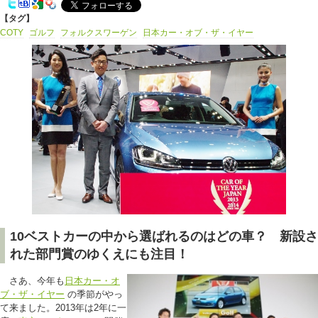
【タグ】
COTY
ゴルフ
フォルクスワーゲン
日本カー・オブ・ザ・イヤー
10ベストカーの中から選ばれるのはどの車？ 新設さ
れた部門賞のゆくえにも注目！
さあ、今年も
日本カー・オ
ブ・ザ・イヤー
の季節がやっ
て来ました。2013年は2年に一