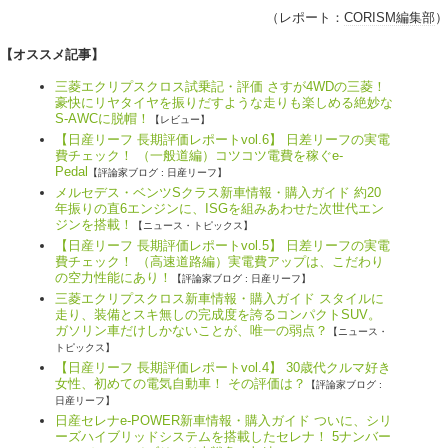
（レポート：
CORISM編集部
）
【オススメ記事】
三菱エクリプスクロス試乗記・評価 さすが4WDの三菱！
豪快にリヤタイヤを振りだすような走りも楽しめる絶妙な
S-AWCに脱帽！
【レビュー】
【日産リーフ 長期評価レポートvol.6】 日差リーフの実電
費チェック！ （一般道編）コツコツ電費を稼ぐe-
Pedal
【評論家ブログ : 日産リーフ】
メルセデス・ベンツSクラス新車情報・購入ガイド 約20
年振りの直6エンジンに、ISGを組みあわせた次世代エン
ジンを搭載！
【ニュース・トピックス】
【日産リーフ 長期評価レポートvol.5】 日差リーフの実電
費チェック！ （高速道路編）実電費アップは、こだわり
の空力性能にあり！
【評論家ブログ : 日産リーフ】
三菱エクリプスクロス新車情報・購入ガイド スタイルに
走り、装備とスキ無しの完成度を誇るコンパクトSUV。
ガソリン車だけしかないことが、唯一の弱点？
【ニュース・
トピックス】
【日産リーフ 長期評価レポートvol.4】 30歳代クルマ好き
女性、初めての電気自動車！ その評価は？
【評論家ブログ :
日産リーフ】
日産セレナe-POWER新車情報・購入ガイド ついに、シリ
ーズハイブリッドシステムを搭載したセレナ！ 5ナンバー