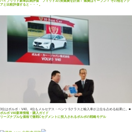
ハイブリッド新車試乗評価 フィット3の実燃費を計測！ 燃費はイーブン？ その他をアク
アと比較評価すると・・・。
3位はボルボ・V40。4位もメルセデス・ベンツ Sクラスと輸入車が上位を占める結果に。
■
ボルボ V40新車情報・購入ガイド
リーズナブルな価格で激戦Cセグメントに投入されるボルボの戦略モデル