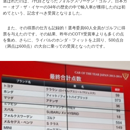
選ばれたのは、7代目となったフォルクスワーゲン・ゴルフ。日本カ
ー・オブ・ザ・イヤーの34年の歴史の中で輸入車が獲得したのは初
めてという、記念すべき受賞となりました。
また、その得票の仕方も記録的！選考委員60人全員がゴルフに得
票を与えたのです。その結果、昨年のCOTY受賞車よりも多くの点
を集め、さらに、ライバルのホンダ・フィットを上回り、500点台
（満点は600点）の大台に乗っての受賞となったのです。