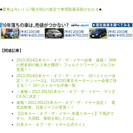
■
愛車は今いくら?最大8社の査定で車買取最高額がわかる
■
【関連記事】
2013-2014日本カー・オブ・ザ・イヤー結果 速報！ 34年
の歴史初の輸入車が獲得！ フォルクスワーゲン ゴルフが
受賞！！
2013-2014日本カー・オブ・ザ・イヤー 10ベストカー決
定！ ナンバー1は、11月23日東京モーターショー会場で決
まる！！ 10ベストカーを評価一覧
＜速報＞2012-2013日本カー・オブ・ザ・イヤー、マツダ
CX-5に決定！
速報！2011-2012日本カー・オブ・ザ・イヤー決定！ 電
気自動車、日産リーフが受賞！！
【日本カー・オブ・ザ・イヤー 本選リポート】下馬評で
すら、大混戦。接戦を制したのは……
日本カー・オブ・ザ・イヤー公式サイト