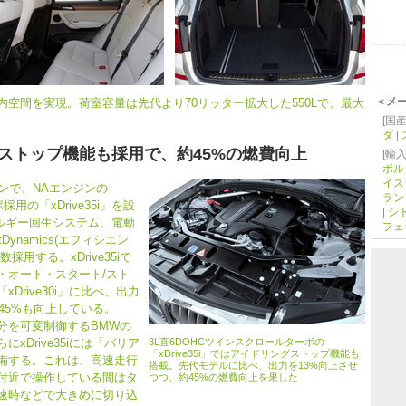
＜メ
空間を実現。荷室容量は先代より70リッター拡大した550Lで、最大
[国産
ダ
|
ストップ機能も採用で、約45%の燃費向上
[輸入
ポル
イス
ンで、NAエンジンの
ラン
採用の「xDrive35i」を設
|
シ
ルギー回生システム、電動
フェ
Dynamics(エフィシエン
用する。xDrive35iで
・オート・スタート/スト
rive30i」に比べ、出力
約45%も向上している。
を可変制御するBMWの
にxDrive35iには「バリア
3L直6DOHCツインスクロールターボの
「xDrive35i」ではアイドリングストップ機能も
備する。これは、高速走行
搭載。先代モデルに比べ、出力を13%向上させ
付近で操作している間はタ
つつ、約45%の燃費向上を果した
速時などで大きめに切り込