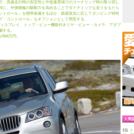
で、高速走行時の安定性と中低速度域でのコーナリング時の取り回し
時に、外側後輪の駆動力を高めることでダイナミックな走りをもたら
ントロール」を標準装備するほか、路面状況に応じてダンピング特性
グ・コントロール」もオプションとして用意する。
ディスプレイ、トップ・ビュー機能付きリヤ・ビュー・カメラ、アダプ
備する。
iが694万円。
人気
ト