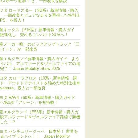
Rスポーツ追加！ と、一部改良を解説
ツダ ロードスター（ND系）新車情報・購入
 一部改良とピュアな走りを重視した特別仕
PS」を投入！
産キックス（P16型）新車情報・購入ガイ
絶進化し、売れるコンパクトSUVへ！
産メーカー唯一のピックアップトラック「三
ライトン」が一部改良
産エルグランド新車情報・購入ガイド よう
イバル、アルファード＆ヴェルファイアの追
！ Japan Mobility Show 2025
ヨタ カローラクロス（10系）新車情報・購
ド アウトドアテイストを強めた特別仕様車
dventure」投入と一部改良
ヨタ RAV4（60系）新車情報・購入ガイド
化へ第1歩「アリーン」を初搭載！
産エルグランド（E53系）新車情報・購入ガ
脱アルファード＆ヴェルファイア路線で勝機
した！？
ヨタ センチュリークーペ 日本発！ 世界を
ハイブランドへ！！ Japan Mobility