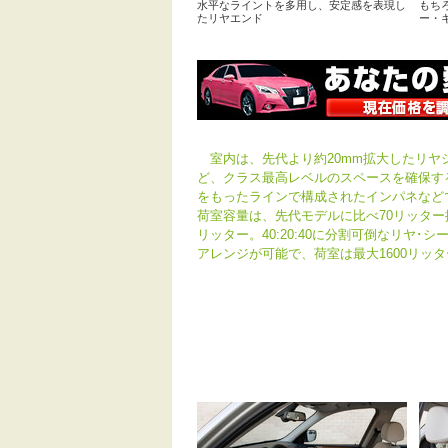
水平なライントを多用し、安定感を表現し
もち
たリヤエンド
ー・
室内は、先代より約20mm拡大したリヤ
ど、クラス最高レベルのスペースを確保す
をもったラインで構成されたインパネなど
荷室容量は、先代モデルに比べ70リッター
リッター。40:20:40に分割可倒なリヤ･
アレンジが可能で、荷室は最大1600リッ