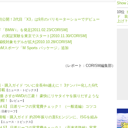
Show 
ド 装
世界初公開！2代目「X3」は9月のパリモーターショーでデビュー
上げ？
 i」を発足[2011.02.23/CORISM]
」の実証実験を東京でスタート[2010.11.30/CORISM]
象モデルが拡大[2010.10.28/CORISM]
Mスポーツ「M Sports パッケージ」追加
（レポート：
CORISM編集部
）
・購入ガイド ついに全長4m越えに！ 3ナンバー化した6代
搭載
【ニュース・トピックス】
価 さすが4WDの三菱！ 豪快にリヤタイヤを振りだすような
脱帽！
【レビュー】
ol.6】 日差リーフの実電費チェック！ （一般道編）コツコ
: 日産リーフ】
報・購入ガイド 約20年振りの直6エンジンに、ISGを組み
【ニュース・トピックス】
ol.5】 日差リーフの実電費チェック！ （高速道路編）実電