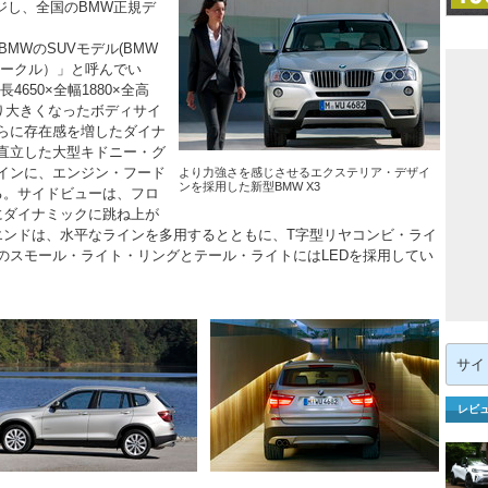
ジし、全国のBMW正規デ
BMWのSUVモデル(BMW
ビークル）」と呼んでい
4650×全幅1880×全高
回り大きくなったボディサイ
らに存在感を増したダイナ
直立した大型キドニー・グ
インに、エンジン・フード
より力強さを感じさせるエクステリア・デザイ
ンを採用した新型BMW X3
る。サイドビューは、フロ
にダイナミックに跳ね上が
エンドは、水平なラインを多用するとともに、T字型リヤコンビ・ライ
のスモール・ライト・リングとテール・ライトにはLEDを採用してい
検
索:
レビ