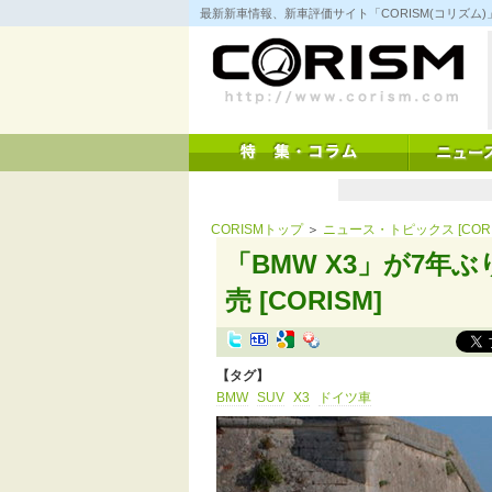
コ
最新新車情報、新車評価サイト「CORISM(コリズ
ン
テ
ン
ツ
へ
ス
キ
ッ
プ
CORISMトップ
＞
ニュース・トピックス [CORI
「BMW X3」が7
売 [CORISM]
【タグ】
BMW
SUV
X3
ドイツ車