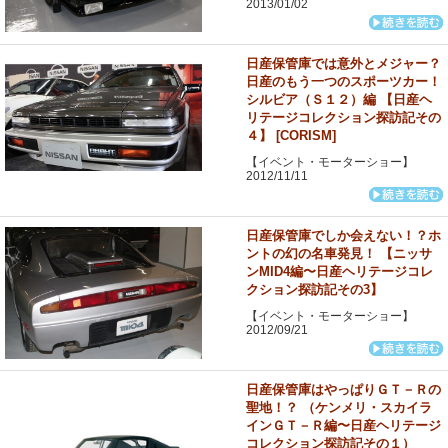
2013/01/02
日産保管庫では意外とメジャー？
日産のもう一つのスポーツカー！
シルビア（Ｓ１２）編 【日産ヘ
リテージコレクション探訪記その
４】 [CORISM]
【イベント・モーターショー】
2012/11/11
日産保管庫でしか会えない！？ホ
ントの幻の名車発見！ 【ニッサ
ンMID4編〜日産ヘリテージコレ
クション探訪記その3】
【イベント・モーターショー】
2012/09/21
日産保管庫はやっぱりＧＴ－Ｒの
聖地！？ （ケンメリ・スカイラ
インＧＴ－Ｒ編〜日産ヘリテージ
コレクション探訪記その１）