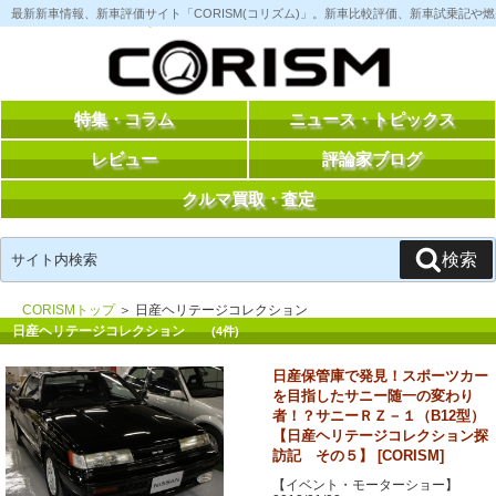
コ
最新新車情報、新車評価サイト「CORISM(コリズム)」。新車比較評価、新車試乗記
ン
テ
ン
ツ
へ
ス
特集・コラム
ニュース・トピックス
キ
ッ
レビュー
評論家ブログ
プ
クルマ買取・査定
検
検索
索:
CORISMトップ
＞ 日産ヘリテージコレクション
日産ヘリテージコレクション
(4件)
日産保管庫で発見！スポーツカー
を目指したサニー随一の変わり
者！？サニーＲＺ－１（B12型）
【日産ヘリテージコレクション探
訪記 その５】 [CORISM]
【イベント・モーターショー】