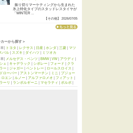
振り切りマーケティングから生まれた
氷上特化タイプのスタッドレスタイヤが
「WINTER ...
【その他】 2026/07/05
ーカーから探す＞
車]
トヨタ
|
レクサス
|
日産
|
ホンダ
|
三菱
|
マツ
スバル
|
スズキ
|
ダイハツ
|
ミツオカ
車]
メルセデス・ベンツ
|
BMW
|
VW
|
アウディ
|
シェ
|
キャデラック
|
シボレー
|
フォード
|
クラ
ラー
|
ジャガー
|
ベントレー
|
ロールスロイス
|
ドローバー
|
アストンマーチン
|
ミニ
|
プジョー
トロエン
|
ルノー
|
アルファロメオ
|
フィアット
|
ラーリ
|
ランボルギーニ
|
マセラティ
|
ボルボ
|