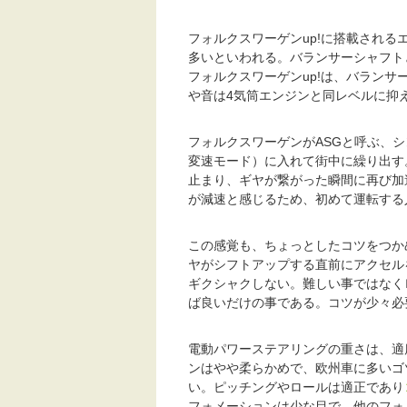
フォルクスワーゲンup!に搭載され
多いといわれる。バランサーシャフト
フォルクスワーゲンup!は、バラン
や音は4気筒エンジンと同レベルに抑
フォルクスワーゲンがASGと呼ぶ、
変速モード）に入れて街中に繰り出す
止まり、ギヤが繋がった瞬間に再び加
が減速と感じるため、初めて運転する
この感覚も、ちょっとしたコツをつか
ヤがシフトアップする直前にアクセル
ギクシャクしない。難しい事ではなく
ば良いだけの事である。コツが少々必
電動パワーステアリングの重さは、適
ンはやや柔らかめで、欧州車に多いゴ
い。ピッチングやロールは適正であり
フォメーションは少な目で、他のフォ