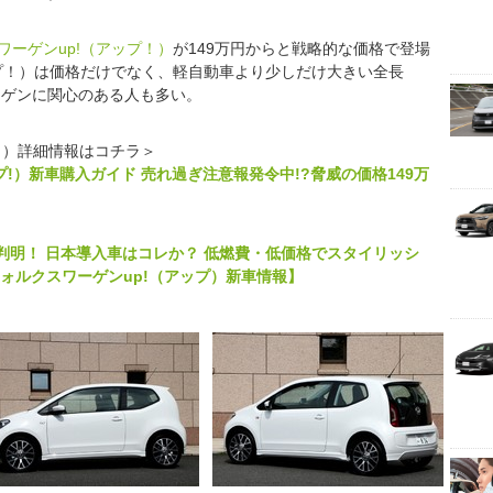
ワーゲンup!（アップ！）
が149万円からと戦略的な価格で登場
ップ！）は価格だけでなく、軽自動車より少しだけ大きい全長
ーゲンに関心のある人も多い。
プ！）詳細情報はコチラ＞
プ!）新車購入ガイド 売れ過ぎ注意報発令中!?脅威の価格149万
判明！ 日本導入車はコレか？ 低燃費・低価格でスタイリッシ
フォルクスワーゲンup!（アップ）新車情報】