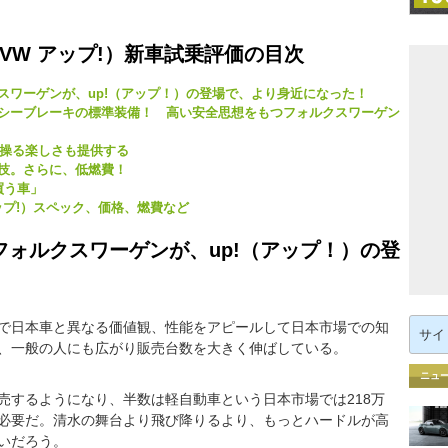
VW アップ!）新車試乗評価の目次
スワーゲンが、up!（アップ！）の登場で、より身近になった！
シーブレーキの標準装備！ 高い安全思想をもつフォルクスワーゲン
に操る楽しさも提供する
技。さらに、低燃費！
買う車」
アップ!）スペック、価格、燃費など
ォルクスワーゲンが、up!（アップ！）の登
検
で日本車と異なる価値観、性能をアピールして日本市場での知
索:
、一般の人にも広がり販売台数を大きく伸ばしている。
ニュ
売するようになり、半数は軽自動車という日本市場では218万
必要だ。清水の舞台より飛び降りるより、もっとハードルが高
いだろう。