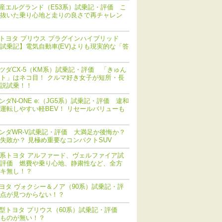
産エルグランド（E53系）試乗記・評価 こ
抜いた乗り心地と走りの良さで再チャレン
トヨタ プリウス プラグインハイブリッド
V) 試乗記】電気自動車(EV)よりも現実的な「答
ツダCX-5（KM系）試乗記・評価 「きゅん
ト」はネコ目！ クルマ好き女子が短所・長
説試乗！！
ンダN-ONE e:（JG5系）試乗記・評価 違和
運転しやすい軽BEV！ リセールバリューも
ンダWR-V試乗記・評価 大満足か後悔か？
失敗か？ 見極め重要なコンパクトSUV
0系トヨタ アルファード、ヴェルファイア試
評価 燃費や乗り心地、静粛性など、全方
キ無し！？
ヨタ ヴォクシー＆ノア（90系）試乗記・評
点が見つからない！？
型トヨタ プリウス（60系）試乗記・評価
ものが無い！？