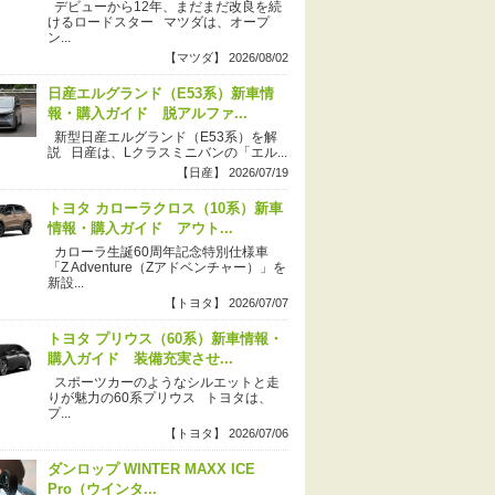
デビューから12年、まだまだ改良を続
けるロードスター マツダは、オープ
ン...
【マツダ】 2026/08/02
日産エルグランド（E53系）新車情
報・購入ガイド 脱アルファ...
新型日産エルグランド（E53系）を解
説 日産は、Lクラスミニバンの「エル...
【日産】 2026/07/19
トヨタ カローラクロス（10系）新車
情報・購入ガイド アウト...
カローラ生誕60周年記念特別仕様車
「Z Adventure（Zアドベンチャー）」を
新設...
【トヨタ】 2026/07/07
トヨタ プリウス（60系）新車情報・
購入ガイド 装備充実させ...
スポーツカーのようなシルエットと走
りが魅力の60系プリウス トヨタは、
プ...
【トヨタ】 2026/07/06
ダンロップ WINTER MAXX ICE
Pro（ウインタ...