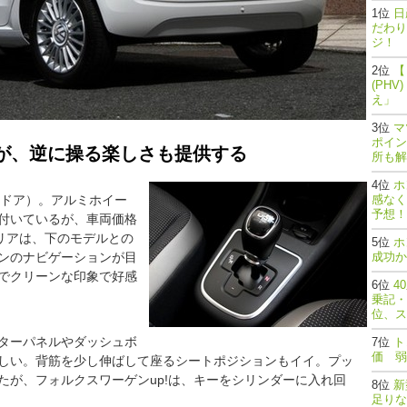
日
だわり
ジ！
【
(PH
え」
マ
ポイン
だが、逆に操る楽しさも提供する
所も解
ホ
（4ドア）。アルミホイー
感なく
予想！
付いているが、車両価格
リアは、下のモデルとの
ホ
ンのナビゲーションが目
成功か
でクリーンな印象で好感
4
乗記・
位、ス
ターパネルやダッシュボ
ト
価 弱
しい。背筋を少し伸ばして座るシートポジションもイイ。プッ
たが、フォルクスワーゲンup!は、キーをシリンダーに入れ回
新
足りな