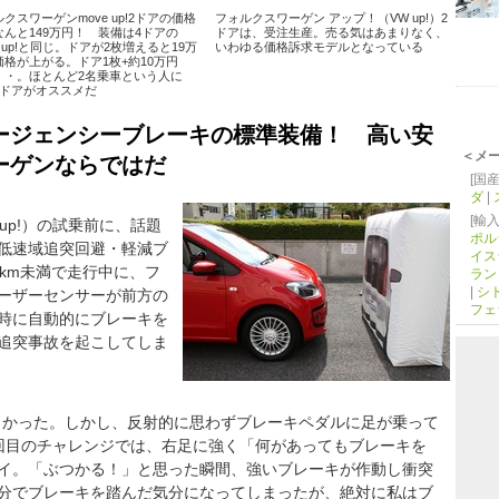
クスワーゲンmove up!2ドアの価格
フォルクスワーゲン アップ！（VW up!）2
なんと149万円！ 装備は4ドアの
ドアは、受注生産。売る気はあまりなく、
e up!と同じ。ドアが2枚増えると19万
いわゆる価格訴求モデルとなっている
価格が上がる。ドア1枚+約10万円
・・。ほとんど2名乗車という人に
2ドアがオススメだ
ージェンシーブレーキの標準装備！ 高い安
＜メ
ーゲンならではだ
[国産
ダ
|
[輸入
up!）の試乗前に、話題
ポル
低速域追突回避・軽減ブ
イス
km未満で走行中に、フ
ラン
|
シ
ーザーセンサーが前方の
フェ
時に自動的にブレーキを
追突事故を起こしてしま
に向かった。しかし、反射的に思わずブレーキペダルに足が乗って
回目のチャレンジでは、右足に強く「何があってもブレーキを
イ。「ぶつかる！」と思った瞬間、強いブレーキが作動し衝突
分でブレーキを踏んだ気分になってしまったが、絶対に私はブ