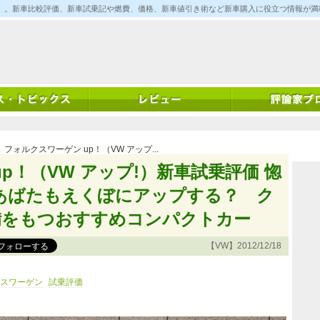
ム)」。新車比較評価、新車試乗記や燃費、価格、新車値引き術など新車購入に役立つ情報が
 フォルクスワーゲン up！（VW アップ...
p！（VW アップ!）新車試乗評価 惚
あばたもえくぼにアップする？ ク
備をもつおすすめコンパクトカー
【VW】2012/12/18
スワーゲン
試乗評価