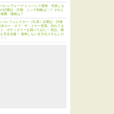
バル レヴォーグ レイバック後悔・失敗しな
の試乗記・評価 ニッチ戦略は〇？ それと
 燃費、価格は？
スバル フォレスター（SL系）試乗記・評価
日本カー・オブ・ザ・イヤー受賞。売れてる
ド、ボディカラーを調べてみた！ 弱点、燃
を完全克服！ 後悔しない全方位スキなしの
へ！！