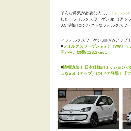
そんな勇気が必要な人に、
フォルクス
した。フォルクスワーゲンup!（ア
3.5m強のコンパクトなフォルクスワ
＜フォルクスワーゲンup!(VWアッ
■
フォルクスワーゲン up！（VWアッ
円から。燃費は23.1km/L！
■
情報追加！ 日本仕様のミッションが
ュなup!（アップ）に4ドア登場！【