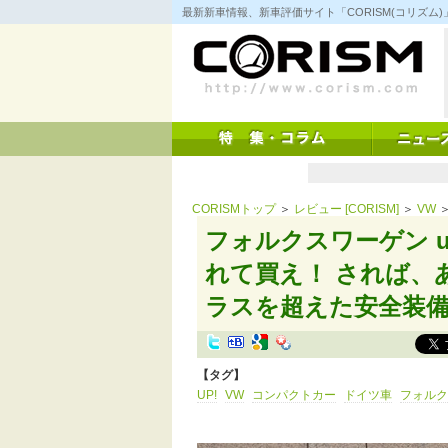
コ
最新新車情報、新車評価サイト「CORISM(コリズ
ン
テ
ン
ツ
へ
ス
キ
ッ
プ
CORISMトップ
＞
レビュー [CORISM]
＞
VW
＞
フォルクスワーゲン u
れて買え！ されば、
ラスを超えた安全装
【タグ】
UP!
VW
コンパクトカー
ドイツ車
フォルク