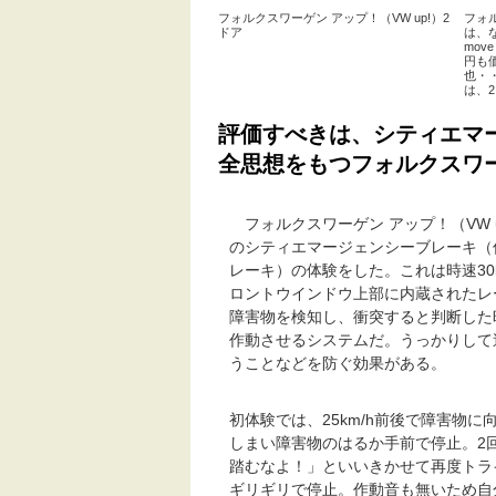
フォルクスワーゲン アップ！（VW up!）2
フォル
ドア
は、
mov
円も
也・
は、
評価すべきは、シティエマ
全思想をもつフォルクスワ
フォルクスワーゲン アップ！（VW 
のシティエマージェンシーブレーキ（
レーキ）の体験をした。これは時速30
ロントウインドウ上部に内蔵されたレ
障害物を検知し、衝突すると判断した
作動させるシステムだ。うっかりして
うことなどを防ぐ効果がある。
初体験では、25km/h前後で障害物
しまい障害物のはるか手前で停止。2
踏むなよ！」といいきかせて再度トラ
ギリギリで停止。作動音も無いため自