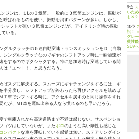
ス
いため
るエンジンは、１Lの３気筒。一般的に３気筒エンジンは、振動が
も✕？
と呼ばれるものを使い、振動を消すパターンが多い。しかし、
サーシャフトが無い３気筒エンジンだが、アイドリング時の振動
祝！ 
えている。
グレー
費性能
SUV
シングルクラッチの５速自動変速トランスミッションをＤ（自動
。シングルクラッチなのでギヤのシフトアップ時に一瞬加速が
速をするのでギクシャクする。特に急加速時は変速している間
人は「エ〜！！」と思うだろう。
めばスグに解決する。スムーズにギヤチェンジをするには、ギ
を半分戻し、シフトアップが終わったら再びアクセルを踏めば
ＭＴ車でシフトする時に、アクセルを戻すのと同じ操作をすれ
要だが、MT車を運転出来る人なら慣れるのも早いだろう。
度で車庫入れから高速道路まで不満は感じない。サスペンショ
ツゴツはしていないが、また
ポロ
のような高い剛性も感じな
コンパクト
な車を運転している感覚は無い。ステアリングイン
ルクスワーゲン車の持っているしっとりした安定・安心感とは