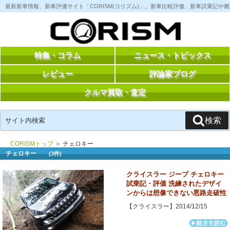
コ
最新新車情報、新車評価サイト「CORISM(コリズム)」。新車比較評価、新車試乗記
ン
テ
ン
ツ
へ
ス
特集・コラム
ニュース・トピックス
キ
ッ
レビュー
評論家ブログ
プ
クルマ買取・査定
検
検索
索:
CORISMトップ
＞ チェロキー
チェロキー
(3件)
クライスラー ジープ チェロキー
試乗記・評価 洗練されたデザイ
ンからは想像できない悪路走破性
【クライスラー】2014/12/15