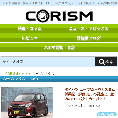
コ
最新新車情報、新車評価サイト「CORISM(コリズム)」。新車比較評価、新車試乗記
ン
テ
ン
ツ
へ
ス
特集・コラム
ニュース・トピックス
キ
ッ
レビュー
評論家ブログ
プ
クルマ買取・査定
検
検索
索:
CORISMトップ
＞ ムーヴカスタム
ムーヴカスタム
(8件)
ダイハツ ムーヴ/ムーヴカスタム
試乗記・評価 走りの質感は、並
みのコンパクトカー以上！
【ダイハツ】2015/09/08