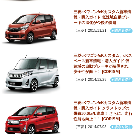
三菱eKワゴン/eKカスタム新車情
報・購入ガイド 低速域自動ブレ
ーキの進化が今後の課題
【三菱】2015/11/21
三菱eKワゴン/eKカスタム、eKス
ペース新車情報・購入ガイド 低
速域の自動ブレーキが装備され、
安全性が向上！ [CORISM]
【三菱】2014/12/29
三菱eKワゴン/eKカスタム新車情
報・購入ガイド クラストップの
燃費30.0㎞/L達成！ さらに、走行
性能も向上！！ [CORISM]
【三菱】2014/07/03