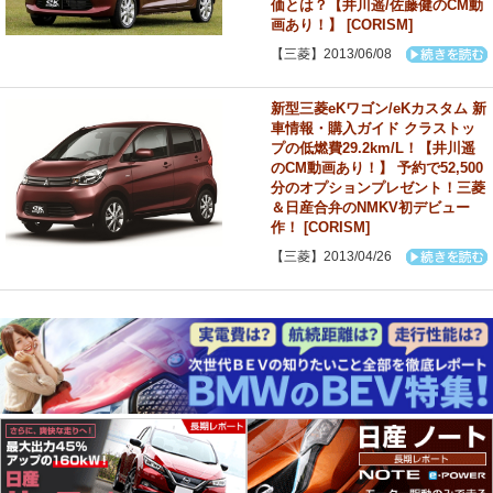
価とは？【井川遥/佐藤健のCM動
画あり！】 [CORISM]
【三菱】2013/06/08
新型三菱eKワゴン/eKカスタム 新
車情報・購入ガイド クラストッ
プの低燃費29.2km/L！【井川遥
のCM動画あり！】 予約で52,500
分のオプションプレゼント！三菱
＆日産合弁のNMKV初デビュー
作！ [CORISM]
【三菱】2013/04/26