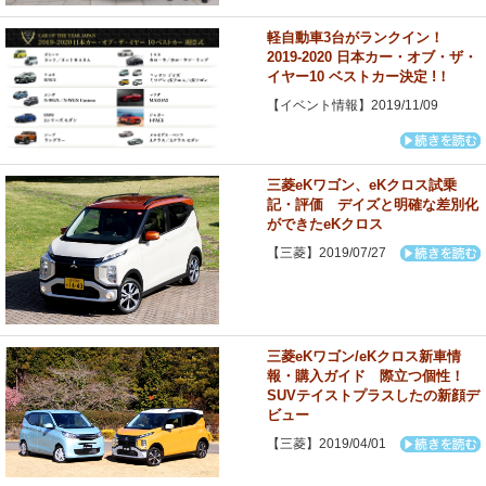
軽自動車3台がランクイン！
2019-2020 日本カー・オブ・ザ・
イヤー10 ベストカー決定 !！
【イベント情報】2019/11/09
三菱eKワゴン、eKクロス試乗
記・評価 デイズと明確な差別化
ができたeKクロス
【三菱】2019/07/27
三菱eKワゴン/eKクロス新車情
報・購入ガイド 際立つ個性！
SUVテイストプラスしたの新顔デ
ビュー
【三菱】2019/04/01