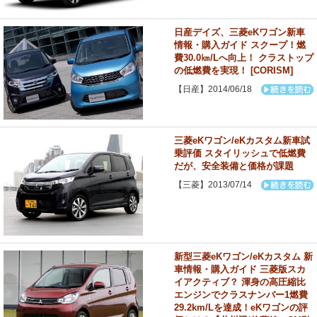
日産デイズ、三菱eKワゴン新車
情報・購入ガイド スクープ！燃
費30.0㎞/Lへ向上！ クラストップ
の低燃費を実現！ [CORISM]
【日産】2014/06/18
三菱eKワゴン/eKカスタム新車試
乗評価 スタイリッシュで低燃費
だが、安全装備と価格が課題
【三菱】2013/07/14
新型三菱eKワゴン/eKカスタム 新
車情報・購入ガイド 三菱版スカ
イアクティブ？ 渾身の高圧縮比
エンジンでクラスナンバー1燃費
29.2km/Lを達成！eKワゴンの評