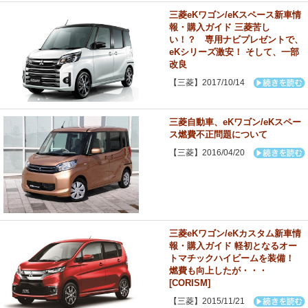
三菱eKワゴン/eKスペース新車情
報・購入ガイド 三菱苦し
い！？ 専用ナビプレゼントで、
eKシリーズ激安！ そして、一部
改良
【三菱】2017/10/14
三菱自動車、eKワゴン/eKスペー
ス燃費不正問題について
【三菱】2016/04/20
三菱eKワゴン/eKカスタム新車情
報・購入ガイド 軽初となるオー
トマチックハイビームを装備！
燃費も向上したが・・・
[CORISM]
【三菱】2015/11/21