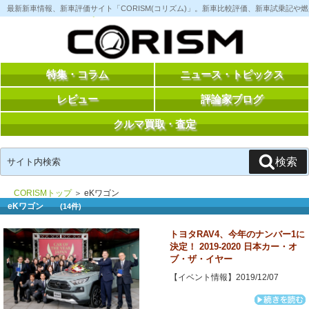
コ
最新新車情報、新車評価サイト「CORISM(コリズム)」。新車比較評価、新車試乗記
ン
テ
ン
ツ
へ
ス
特集・コラム
ニュース・トピックス
キ
ッ
レビュー
評論家ブログ
プ
クルマ買取・査定
検
検索
索:
CORISMトップ
＞ eKワゴン
eKワゴン
(14件)
トヨタRAV4、今年のナンバー1に
決定！ 2019-2020 日本カー・オ
ブ・ザ・イヤー
【イベント情報】2019/12/07