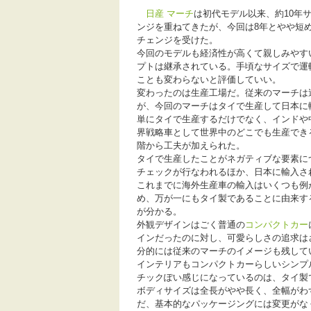
日産
マーチ
は初代モデル以来、約10年
ンジを重ねてきたが、今回は8年とやや短
チェンジを受けた。
今回のモデルも経済性が高くて親しみやす
プトは継承されている。手頃なサイズで運
ことも変わらないと評価していい。
変わったのは生産工場だ。従来のマーチは
が、今回のマーチはタイで生産して日本に
単にタイで生産するだけでなく、インドや
界戦略車として世界中のどこでも生産でき
階から工夫が加えられた。
タイで生産したことがネガティブな要素に
チェックが行なわれるほか、日本に輸入さ
これまでに海外生産車の輸入はいくつも例
め、万が一にもタイ製であることに由来す
が分かる。
外観デザインはごく普通の
コンパクトカー
インだったのに対し、可愛らしさの追求は
分的には従来のマーチのイメージも残して
インテリアもコンパクトカーらしいシンプ
チックぽい感じになっているのは、タイ製
ボディサイズは全長がやや長く、全幅がわ
だ、基本的なパッケージングには変更がな