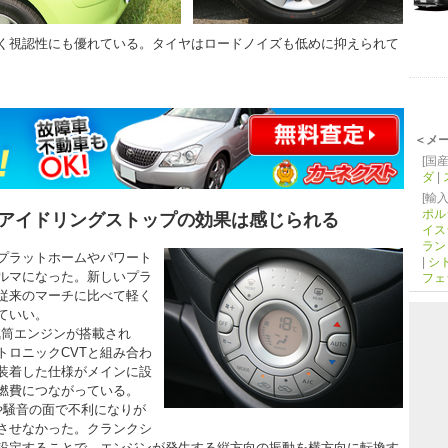
く視認性にも優れている。タイヤはロードノイズも低めに抑えられて
＜メ
[国産
ダ
|
[輸入
ポル
アイドリングストップの効果は感じられる
イス
ラン
プラットホームやパワート
|
シ
ルマになった。新しいプラ
フェ
従来のマーチに比べて軽く
ていい。
気筒エンジンが搭載され
トロニックCVTと組み合わ
装着した仕様がメインに設
燃費につながっている。
や騒音の面で不利になりが
させなかった。クランクシ
設定することで、エンジンが発生する縦方向の振動を横方向に転換す