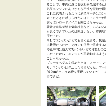
ることで、車内に感じる振動を低減する仕
気筒エンジンにありがちな不快な振動や騒
これに代表されるように新型マーチはコンパ
走ったときに感じられたのはドアミラー付
安っぽいロードノイズも聞こえなかった。
騒音は道路状態や気象状態など、いろいろ
も良くできていたのは間違いない。市街地
度だった。
そしてエンジンがとても良く止まる。気温
る状態だったが、それでも信号で停止する
停止時間は最大で3分くらいまで可能との
いだったから、エンジンが再始動するよう
こともなかった。
ブレーキペダルを緩めたとき、ステアリン
り、エンジンは停止したままだった。マーチは
26.0km/lという燃費を実現しているが
得できだ。