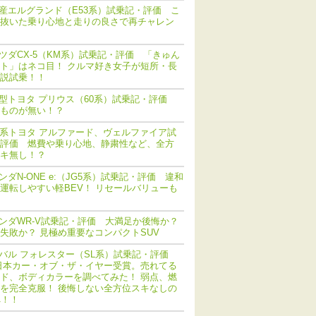
産エルグランド（E53系）試乗記・評価 こ
抜いた乗り心地と走りの良さで再チャレン
ツダCX-5（KM系）試乗記・評価 「きゅん
ト」はネコ目！ クルマ好き女子が短所・長
説試乗！！
型トヨタ プリウス（60系）試乗記・評価
ものが無い！？
0系トヨタ アルファード、ヴェルファイア試
評価 燃費や乗り心地、静粛性など、全方
キ無し！？
ンダN-ONE e:（JG5系）試乗記・評価 違和
運転しやすい軽BEV！ リセールバリューも
ンダWR-V試乗記・評価 大満足か後悔か？
失敗か？ 見極め重要なコンパクトSUV
バル フォレスター（SL系）試乗記・評価
日本カー・オブ・ザ・イヤー受賞。売れてる
ド、ボディカラーを調べてみた！ 弱点、燃
を完全克服！ 後悔しない全方位スキなしの
へ！！