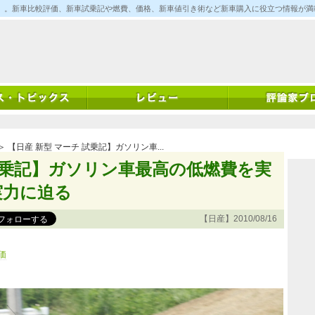
ム)」。新車比較評価、新車試乗記や燃費、価格、新車値引き術など新車購入に役立つ情報が
＞ 【日産 新型 マーチ 試乗記】ガソリン車...
 試乗記】ガソリン車最高の低燃費を実
実力に迫る
【日産】2010/08/16
価