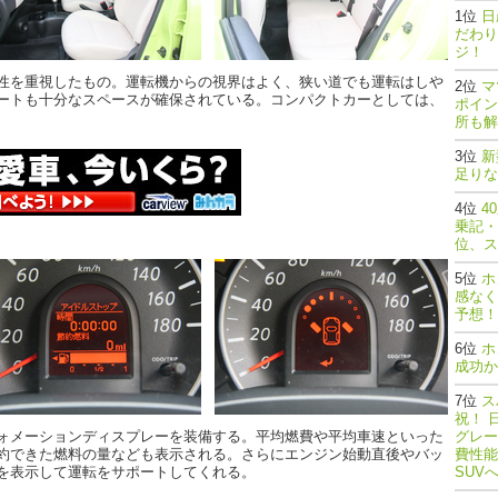
日
だわり
ジ！
性を重視したもの。運転機からの視界はよく、狭い道でも運転はしや
マ
ートも十分なスペースが確保されている。コンパクトカーとしては、
ポイン
所も解
新
足りな
4
乗記・
位、ス
ホ
感なく
予想！
ホ
成功か
ス
祝！ 
ォメーションディスプレーを装備する。平均燃費や平均車速といった
グレー
約できた燃料の量なども表示される。さらにエンジン始動直後やバッ
費性能
を表示して運転をサポートしてくれる。
SUV