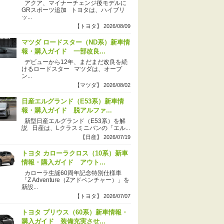
アクア、マイナーチェンジ後モデルに
GRスポーツ追加 トヨタは、ハイブリ
ッ...
【トヨタ】 2026/08/09
マツダ ロードスター（ND系）新車情
報・購入ガイド 一部改良...
デビューから12年、まだまだ改良を続
けるロードスター マツダは、オープ
ン...
【マツダ】 2026/08/02
日産エルグランド（E53系）新車情
報・購入ガイド 脱アルファ...
新型日産エルグランド（E53系）を解
説 日産は、Lクラスミニバンの「エル...
【日産】 2026/07/19
トヨタ カローラクロス（10系）新車
情報・購入ガイド アウト...
カローラ生誕60周年記念特別仕様車
「Z Adventure（Zアドベンチャー）」を
新設...
【トヨタ】 2026/07/07
トヨタ プリウス（60系）新車情報・
購入ガイド 装備充実させ...