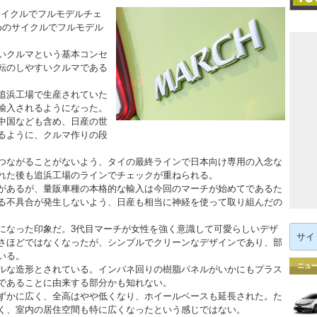
サイクルでフルモデルチェ
めのサイクルでフルモデル
いクルマという基本コンセ
転のしやすいクルマである
追浜工場で生産されていた
輸入されるようになった。
中国なども含め、日産の世
るように、クルマ作りの段
つながることがないよう、タイの最終ラインで日本向け専用の入念な
れた後も追浜工場のラインでチェックが重ねられる。
があるが、量販車種の本格的な輸入は今回のマーチが始めてであるた
る不具合が発生しないよう、日産も相当に神経を使って取り組んだの
検
になった印象だ。3代目マーチが女性を強く意識して可愛らしいデザ
索:
さほどではなくなったが、シンプルでクリーンなデザインであり、部
いる。
ニュ
ルな造形とされている。インパネ回りの樹脂パネルがいかにもプラス
であることに由来する部分かも知れない。
ずかに広く、全高はやや低くなり、ホイールベースも延長された。た
く、室内の居住空間も特に広くなったという感じではない。