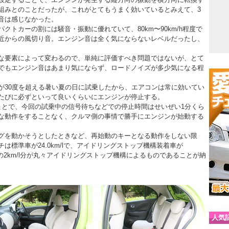
組みとのことだったが、これがとてもうまく効いているとみえて、3
音は感じなかった。
クトカーの割には騒音・振動に優れていて、80km〜90km/h程度で
近からの風切り音。エンジン音は全く気にならないレベルだったし、
な要素によって変わるので、単純に評価すべき問題ではないが、とて
でもエンジン音はあまり気にならず、ロードノイズが多少気になる程
が30度を超える暑い夏の日に試乗したから、エアコンは常に効いてい
たびに必ずといって良いくらいにエンジンが停止する。
ことで、今回の試乗中の信号待ちなどでの停止時間はせいぜい1分くら
な動作をすることなく、クルマ側の事情で勝手にエンジンが始動する
グを動かそうとしたときなど、再始動のキーとなる動作をしない限
標準車が24.0km/lで、アイドリングストップ機構装着車が
、この2km/l分が丸々アイドリングストップ機構によるものであることが納
人気