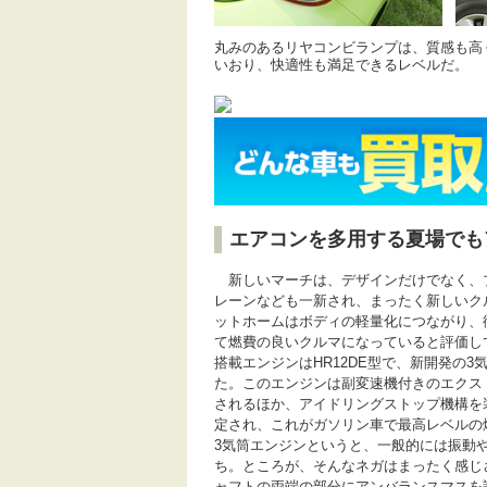
丸みのあるリヤコンビランプは、質感も高
いおり、快適性も満足できるレベルだ。
エアコンを多用する夏場でも
新しいマーチは、デザインだけでなく、
レーンなども一新され、まったく新しいク
ットホームはボディの軽量化につながり、
て燃費の良いクルマになっていると評価し
搭載エンジンはHR12DE型で、新開発の3
た。このエンジンは副変速機付きのエクス
されるほか、アイドリングストップ機構を
定され、これがガソリン車で最高レベルの
3気筒エンジンというと、一般的には振動
ち。ところが、そんなネガはまったく感じ
ャフトの両端の部分にアンバランスマスを