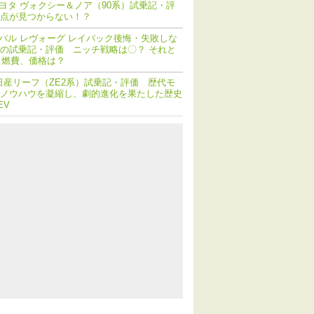
ヨタ ヴォクシー＆ノア（90系）試乗記・評
点が見つからない！？
バル レヴォーグ レイバック後悔・失敗しな
の試乗記・評価 ニッチ戦略は〇？ それと
 燃費、価格は？
日産リーフ（ZE2系）試乗記・評価 歴代モ
ノウハウを凝縮し、劇的進化を果たした歴史
EV