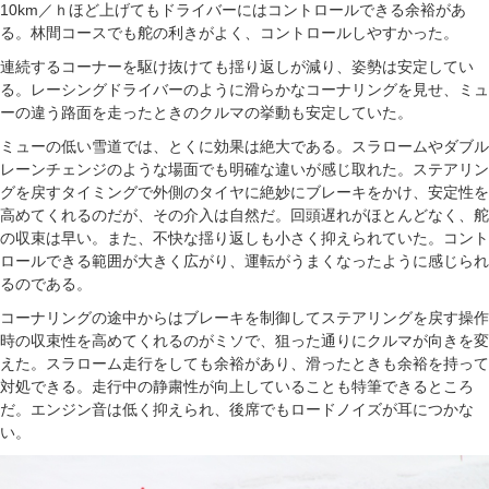
10km／ｈほど上げてもドライバーにはコントロールできる余裕があ
る。林間コースでも舵の利きがよく、コントロールしやすかった。
連続するコーナーを駆け抜けても揺り返しが減り、姿勢は安定してい
る。レーシングドライバーのように滑らかなコーナリングを見せ、ミュ
ーの違う路面を走ったときのクルマの挙動も安定していた。
ミューの低い雪道では、とくに効果は絶大である。スラロームやダブル
レーンチェンジのような場面でも明確な違いが感じ取れた。ステアリン
グを戻すタイミングで外側のタイヤに絶妙にブレーキをかけ、安定性を
高めてくれるのだが、その介入は自然だ。回頭遅れがほとんどなく、舵
の収束は早い。また、不快な揺り返しも小さく抑えられていた。コント
ロールできる範囲が大きく広がり、運転がうまくなったように感じられ
るのである。
コーナリングの途中からはブレーキを制御してステアリングを戻す操作
時の収束性を高めてくれるのがミソで、狙った通りにクルマが向きを変
えた。スラローム走行をしても余裕があり、滑ったときも余裕を持って
対処できる。走行中の静粛性が向上していることも特筆できるところ
だ。エンジン音は低く抑えられ、後席でもロードノイズが耳につかな
い。