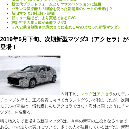
新世代プラットフォームとリヤサスペンションに注目
バランス保持能力の理論を使った新開発のシートの出来は？
新旧マツダ3を比較・評価
低ミュー路ほど、より実感できるGVC
設計哲学の集大成が新型マツダ3
GVCと統合制御され意のままに走れる4WDとなった新型マツダ3
2019年5月下旬、次期新型マツダ3（アクセラ）が
登場！
５月下旬、
マツダ
は
アクセラ
のモデル
チェンジを行う。正式発表に向けてカウントダウンが始まったが、次期
モデルの車名は、慣れ親しんだアクセラではなく海外と同じように「マ
ツダ3」を名乗る。
鳴り物入りで登場する新型マツダ3は、今年の新車の主役となる１台で
ある。その走りの実力について、多くの人が注目しているはずだ。新型