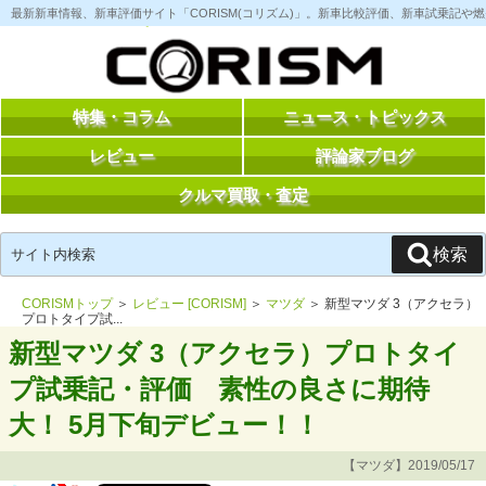
コ
最新新車情報、新車評価サイト「CORISM(コリズム)」。新車比較評価、新車試乗記
ン
テ
ン
ツ
へ
ス
特集・コラム
ニュース・トピックス
キ
ッ
レビュー
評論家ブログ
プ
クルマ買取・査定
検
検索
索:
CORISMトップ
＞
レビュー [CORISM]
＞
マツダ
＞ 新型マツダ 3（アクセラ）
プロトタイプ試...
新型マツダ 3（アクセラ）プロトタイ
プ試乗記・評価 素性の良さに期待
大！ 5月下旬デビュー！！
【マツダ】2019/05/17