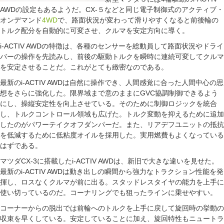
AWDの設定もあるようだ。CX-５などと同じ電子制御式のアクティブ・
オンデマンド
4WD
で、路面状況が変わって滑りやすくなると前後輪の
トルク配分を自動的に可変させ、クルマを安定方向に導く。
i-ACTIV AWDの特徴は、各種のセンサーを総動員して路面状況やドライ
バーの操作を先読みし、前後の駆動トルクを瞬時に連続可変してクルマ
を安定させることだ。これがとても緻密なのである。
最新のi-ACTIV AWDは自然に操作でき、人間感覚に合った人間中心の思
想をさらに強化した。限界域まで意のままにGVC協調制御できるよう
にし、操縦安定性を向上させている。そのために制御ロジックを統合
し、トルクコントロール領域も広げた。トルク変動を抑えるために追加
したのがパワーテイクオフダンパーだ。また、リアデフユニットの抵抗
を低減するために低粘度オイルを採用した。実用燃費もよくなっている
はずである。
マツダCX-3に搭載したi-ACTIV AWDは、新旧で大きな違いを見せた。
最新のi-ACTIV AWDは動き出しの瞬間から強力なトラクション性能を発
揮し、ロスなくクルマが前に出る。スタッドレスタイヤの能力を上手に
使い切っているのだ。コーナリングでも狙ったラインに乗せやすい。
コーナーからの脱出では前輪へのトルクを上手に戻して旋回時の挙動の
収束を早くしている。安定していることに加え、旋回特性もニュートラ