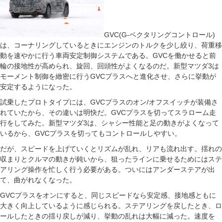
GVC(G-ベクタリングコントロール)
は、コーナリングしているときにエンジンのトルクを少し絞り、荷重移
動を速やかに行う車両安定制御システムである。GVCを働かせると前
輪の接地性が高められ、旋回、回頭性がよくなるのだ。新型マツダ3は
モーメント制御を緻密に行うGVCプラスへと進化させ、さらに挙動が
安定するようになった。
試乗したプロトタイプには、GVCプラスのオン/オフスイッチが装備さ
れていたから、その違いは明快だ。GVCプラスを切ってスラローム走
行をしてみた。新型マツダ3は、シャシー性能と足の動きがよくなって
いるから、GVCプラスを切ってもコントロールしやすい。
だが、スピードを上げていくとリズムが乱れ、リアも流れ出す。揺れの
収まりとクルマの動きが鈍いから、狙ったラインに乗せるためにはステ
アリング操作を忙しく行う必要がある。ついにはアンダーステアが出
て、曲がれなくなった。
GVCプラスをオンにすると、同じスピードなら安定感、接地感ともに
大きく向上しているように感じられる。ステアリングを戻したとき、ロ
ールしたときの揺り戻しが減り、挙動の乱れは大幅に減った。速度を