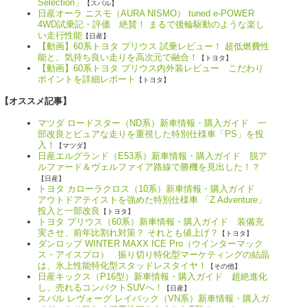
Selection」
【スバル】
日産オーラ ニスモ（AURA NISMO） tuned e-POWER
4WD試乗記・評価 絶賛！ まるで後輪駆動のような楽し
い走行性能
【日産】
【動画】60系トヨタ プリウス 試乗レビュー！ 超低燃費性
能と、気持ち良い走りを高次元で融合！
【トヨタ】
【動画】60系トヨタ プリウス内外装レビュー こだわり
ポイントを詳細レポート
【トヨタ】
【オススメ記事】
マツダ ロードスター（ND系）新車情報・購入ガイド 一
部改良とピュアな走りを重視した特別仕様車「PS」を投
入！
【マツダ】
日産エルグランド（E53系）新車情報・購入ガイド 脱ア
ルファード＆ヴェルファイア路線で勝機を見出した！？
【日産】
トヨタ カローラクロス（10系）新車情報・購入ガイド
アウトドアテイストを強めた特別仕様車 「Z Adventure」
投入と一部改良
【トヨタ】
トヨタ プリウス（60系）新車情報・購入ガイド 装備充
実させ、前年比割れ対策？ それとも値上げ？
【トヨタ】
ダンロップ WINTER MAXX ICE Pro（ウインターマック
ス・アイスプロ） 振り切り特化型マーケティングの結晶
は、氷上性能特化型スタッドレスタイヤ！
【その他】
日産キックス（P16型）新車情報・購入ガイド 超絶進化
し、売れるコンパクトSUVへ！
【日産】
スバル レヴォーグ レイバック（VN系）新車情報・購入ガ