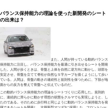
バランス保持能力の理論を使った新開発のシート
の出来は？
また、人間が持っている動的バランス
保持能力に注目し、バランス保持能力を最適に引き出せるシートを開発
した。人間が歩くときは、骨盤と上体を自然に逆方向に動かし、頭部を
安定させ、骨盤を立てて脊柱が自然なＳ字カーブを描くようにして歩い
ている。人間は、骨盤の動きの連続性と規則性を保つために、下肢が地
面からの反力を整えて骨盤へと伝えているのだ。
この動的バランス保持能力の理論をシートづくりに応用した。規則的
に、連続的に滑らかに動かす理想の状態をクルマでも実現しようと、し
たのである。そのために歩行時と同じように動的バランス保持能力を発
揮できるシートを開発し、次期新型マツダ3に採用した。フロントシー