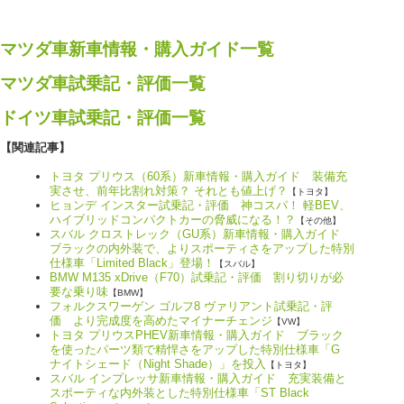
マツダ車新車情報・購入ガイド一覧
マツダ車試乗記・評価一覧
ドイツ車試乗記・評価一覧
【関連記事】
トヨタ プリウス（60系）新車情報・購入ガイド 装備充
実させ、前年比割れ対策？ それとも値上げ？
【トヨタ】
ヒョンデ インスター試乗記・評価 神コスパ！ 軽BEV、
ハイブリッドコンパクトカーの脅威になる！？
【その他】
スバル クロストレック（GU系）新車情報・購入ガイド
ブラックの内外装で、よりスポーティさをアップした特別
仕様車「Limited Black」登場！
【スバル】
BMW M135 xDrive（F70）試乗記・評価 割り切りが必
要な乗り味
【BMW】
フォルクスワーゲン ゴルフ8 ヴァリアント試乗記・評
価 より完成度を高めたマイナーチェンジ
【VW】
トヨタ プリウスPHEV新車情報・購入ガイド ブラック
を使ったパーツ類で精悍さをアップした特別仕様車「G
ナイトシェード（Night Shade）」を投入
【トヨタ】
スバル インプレッサ新車情報・購入ガイド 充実装備と
スポーティな内外装とした特別仕様車「ST Black