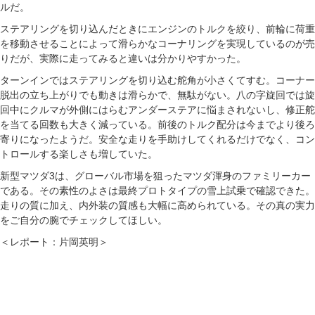
ルだ。
ステアリングを切り込んだときにエンジンのトルクを絞り、前輪に荷重
を移動させることによって滑らかなコーナリングを実現しているのが売
りだが、実際に走ってみると違いは分かりやすかった。
ターンインではステアリングを切り込む舵角が小さくてすむ。コーナー
脱出の立ち上がりでも動きは滑らかで、無駄がない。八の字旋回では旋
回中にクルマが外側にはらむアンダーステアに悩まされないし、修正舵
を当てる回数も大きく減っている。前後のトルク配分は今までより後ろ
寄りになったようだ。安全な走りを手助けしてくれるだけでなく、コン
トロールする楽しさも増していた。
新型マツダ3は、グローバル市場を狙ったマツダ渾身のファミリーカー
である。その素性のよさは最終プロトタイプの雪上試乗で確認できた。
走りの質に加え、内外装の質感も大幅に高められている。その真の実力
をご自分の腕でチェックしてほしい。
＜レポート：片岡英明＞