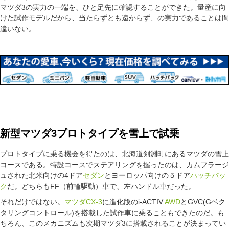
マツダ3の実力の一端を、ひと足先に確認することができた。量産に向
けた試作モデルだから、当たらずとも遠からず、の実力であることは間
違いない。
新型マツダ3プロトタイプを雪上で試乗
プロトタイプに乗る機会を得たのは、北海道剣淵町にあるマツダの雪上
コースである。特設コースでステアリングを握ったのは、カムフラージ
ュされた北米向けの4ドア
セダン
とヨーロッパ向けの５ドア
ハッチバッ
ク
だ。どちらもFF（前輪駆動）車で、左ハンドル車だった。
それだけではない。
マツダCX-3
に進化版のi-ACTIV
AWD
とGVC(Gベク
タリングコントロール)を搭載した試作車に乗ることもできたのだ。も
ちろん、このメカニズムも次期マツダ3に搭載されることが決まってい