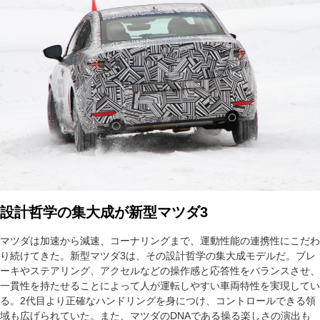
設計哲学の集大成が新型マツダ3
マツダは加速から減速、コーナリングまで、運動性能の連携性にこだわ
り続けてきた。新型マツダ3は、その設計哲学の集大成モデルだ。ブレ
ーキやステアリング、アクセルなどの操作感と応答性をバランスさせ、
一貫性を持たせることによって人が運転しやすい車両特性を実現してい
る。2代目より正確なハンドリングを身につけ、コントロールできる領
域も広げられていた。また、マツダのDNAである操る楽しさの演出も