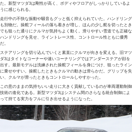
た。新型マツダ3は剛性が高く、ボディやフロアがしっかりしているよ
うに感じられる。
走行中の不快な振動や騒音もグッと低く抑えられていた。ハンドリング
も別物だ。操舵フィールの落ち着きが増し、ほんの少し舵を切ったとき
でも狙った通りにクルマが気持ちよく動く。滑りやすい雪道でも正確な
ハンドリングを見せ、ライントレース性、コントロール性ともに優秀
だ。
ステアリングを切り込んでいくと素直にクルマが向きを変える。旧マツ
ダ3はタイトなコーナーや速いコーナリングではアンダーステアが顔を
出す。最新モデルは洗練された操舵フィールを身につけ、狙ったライン
に乗せやすい。操舵したときもクルマの動きは滑らかだ。グリップを失
い、クルマが滑ったときもコントロールしやすかった。
この意のままの気持ちいい走りに大きく貢献しているのが車両運動制御
技術の進化である。新型マツダ3はシステム間のさらなる統合制御によ
って持てる実力をフルに引き出せるようになった。