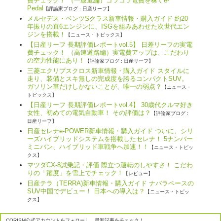
費チェック！ （一般道編）コツコツ電費を稼ぐe-
Pedal
【評論家ブログ : 日産リーフ】
メルセデス・ベンツSクラス新車情報・購入ガイド 約20
年振りの直6エンジンに、ISGを組みあわせた次世代エン
ジンを搭載！
【ニュース・トピックス】
【日産リーフ 長期評価レポートvol.5】 日差リーフの実電
費チェック！ （高速道路編）実電費アップは、こだわり
の空力性能にあり！
【評論家ブログ : 日産リーフ】
三菱エクリプスクロス新車情報・購入ガイド スタイルに
走り、装備とスキ無しの完成度を誇るコンパクトSUV。
ガソリン車だけしかないことが、唯一の弱点？
【ニュース・
トピックス】
【日産リーフ 長期評価レポートvol.4】 30歳代クルマ好き
女性、初めての電気自動車！ その評価は？
【評論家ブログ :
日産リーフ】
日産セレナe-POWER新車情報・購入ガイド ついに、シリ
ーズハイブリッドシステムを搭載したセレナ！ 5ナンバー
ミニバン、ハイブリッド車戦争へ加速！！
【ニュース・トピッ
クス】
マツダCX-8試乗記・評価 際立つ運転のしやすさ！ こだわ
りの「躍度」を雪上でチェック！
【レビュー】
日産テラ（TERRA)新車情報・購入ガイド ナバラベースの
SUV中国でデビュー！ 日本への導入は？
【ニュース・トピッ
クス】
CORISM公式アカウントをフォローし、最新記事をチェック！