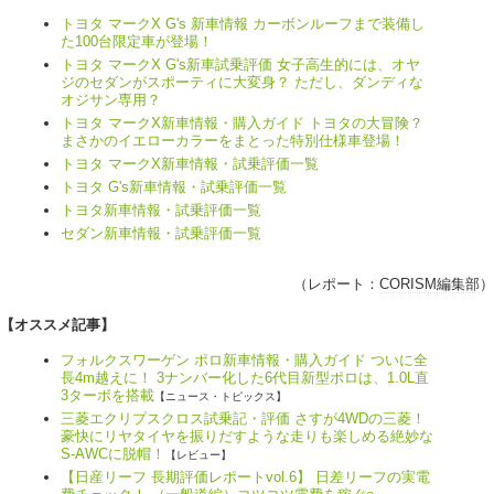
トヨタ マークX G's 新車情報 カーボンルーフまで装備し
た100台限定車が登場！
トヨタ マークX G's新車試乗評価 女子高生的には、オヤ
ジのセダンがスポーティに大変身？ ただし、ダンディな
オジサン専用？
トヨタ マークX新車情報・購入ガイド トヨタの大冒険？
まさかのイエローカラーをまとった特別仕様車登場！
トヨタ マークX新車情報・試乗評価一覧
トヨタ G's新車情報・試乗評価一覧
トヨタ新車情報・試乗評価一覧
セダン新車情報・試乗評価一覧
（レポート：
CORISM編集部
）
【オススメ記事】
フォルクスワーゲン ポロ新車情報・購入ガイド ついに全
長4m越えに！ 3ナンバー化した6代目新型ポロは、1.0L直
3ターボを搭載
【ニュース・トピックス】
三菱エクリプスクロス試乗記・評価 さすが4WDの三菱！
豪快にリヤタイヤを振りだすような走りも楽しめる絶妙な
S-AWCに脱帽！
【レビュー】
【日産リーフ 長期評価レポートvol.6】 日差リーフの実電