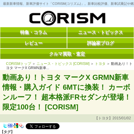
コ
最新新車情報、新車評価サイト「CORISM(コリズム)」。新車比較評価、新車試乗記
ン
テ
ン
ツ
へ
ス
特集・コラム
ニュース・トピックス
キ
ッ
レビュー
評論家ブログ
プ
クルマ買取・査定
CORISMトップ
＞
ニュース・トピックス [CORISM]
＞
トヨタ
＞ 動画あり！ト
ヨタ マークX GRMN新車...
動画あり！トヨタ マークX GRMN新車
情報・購入ガイド 6MTに換装！ カーボ
ンルーフ！ 超本格派FRセダンが登場！
限定100台！ [CORISM]
【トヨタ】2015/01/02
【タグ】