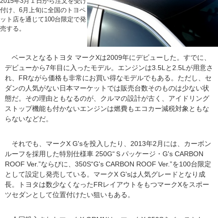
2015年3月１日から注文を受け
付け、6月上旬に全国のトヨペ
ット店を通じて100台限定で発
売する。
ベースとなるトヨタ マークXは2009年にデビューした。すでに、
デビューから7年目に入ったモデル。エンジンは3.5Lと2.5Lが用意さ
れ、FRながら価格も非常にお買い得なモデルでもある。ただし、セ
ダンの人気がない日本マーケットでは販売台数そのものは少ない状
態だ。その理由ともなるのが、クルマの設計が古く、アイドリング
ストップ機能も付かないエンジンは燃費もエコカー減税対象ともな
らないなどだ。
それでも、マークX G'sを投入したり、2013年2月には、カーボン
ルーフを採用した特別仕様車 250G“Ｓパッケージ・G's CARBON
ROOF Ver.”ならびに、350S“G's CARBON ROOF Ver.”を100台限定
として設定し発売している。マークX G'sは人気グレードとなり成
長。トヨタは数少なくなったFRレイアウトをもつマークXをスポー
ツセダンとして位置付けたい狙いもある。