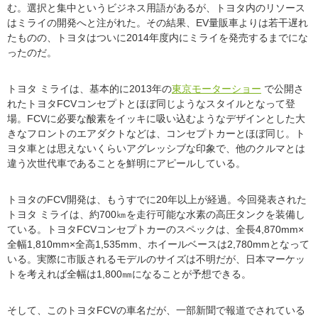
む。選択と集中というビジネス用語があるが、トヨタ内のリソース
はミライの開発へと注がれた。その結果、EV量販車よりは若干遅れ
たものの、トヨタはついに2014年度内にミライを発売するまでにな
ったのだ。
トヨタ ミライは、基本的に2013年の
東京モーターショー
で公開さ
れたトヨタFCVコンセプトとほぼ同じようなスタイルとなって登
場。FCVに必要な酸素をイッキに吸い込むようなデザインとした大
きなフロントのエアダクトなどは、コンセプトカーとほぼ同じ。ト
ヨタ車とは思えないくらいアグレッシブな印象で、他のクルマとは
違う次世代車であることを鮮明にアピールしている。
トヨタのFCV開発は、もうすでに20年以上が経過。今回発表された
トヨタ ミライは、約700㎞を走行可能な水素の高圧タンクを装備し
ている。トヨタFCVコンセプトカーのスペックは、全長4,870mm×
全幅1,810mm×全高1,535mm、ホイールベースは2,780mmとなって
いる。実際に市販されるモデルのサイズは不明だが、日本マーケッ
トを考えれば全幅は1,800㎜になることが予想できる。
そして、このトヨタFCVの車名だが、一部新聞で報道でされている