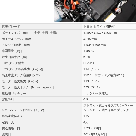
代表グレード
トヨタ ミライ（MIRAI）
ボディサイズ［mm］（全長×全幅×全高）
4,890×1,815×1,535mm
ホイールベース［mm］
2,780mm
トレッド前/後［mm］
1,535/1,545mm
車両重量［kg］
1,850㎏
最小回転半径［m］
5.7m
FCスタック型式
FCA110
FCスタック最高出力［kw(ps)］
114（155）
高圧水素タンク容量[L](2本）
122.4（前方60.0／後方62.4）
モーター最大出力［kw(ps)］
113（154）
モーター最大トルク［N・m（kg-m）］
335（34.2）
駆動用バッテリー
ニッケル水素電池
容量[Ah]
6.5
ストラット式コイルスプリング/トー
サスペンション(フロント/リヤ)
ションビーム式コイルスプリング
最高速度(㎞/h)
175
定員［人］
4人
税込価格［円］
7,236,000円
発表日
2014年11月18日