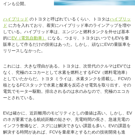
インも公開。
ハイブリッド
のトヨタと呼ばれているくらい、トヨタは
ハイブリッ
ド
に力を入れており、着実にハイブリッド車のラインアップを増や
している。ハイブリッド車は、エンジンと燃料タンクを外せば基本
的に
EV（電気自動車）
になる。つまり、トヨタはいつでもEVを量
販車として作るだけの技術はあった。しかし、頑なにEVの量販車を
リリースしなかった。
これには、大きな理由がある。トヨタは、次世代のクルマはEVでは
なく、究極のエコカーとして水素を燃料とするFCV（燃料電池車）
としていたからだ。トヨタ ミライは、水素タンクを搭載し、FCVの
核となるFCスタックで水素と酸素を反応させ電気を取り出す。その
電気でモーター駆動。排出されるのは水のみなので、究極のエコカ
ーとされている。
EVは確かに、近距離用のモビリティとしの価値は高い。しかし、EV
のネガ要素である航続距離の短さや、充電時間の長さ、急速充電の
インフラ整備など、スグには解決できない課題も多い。EVの課題を
解決する時間があれば、FCVを量産車とするための技術開発も進