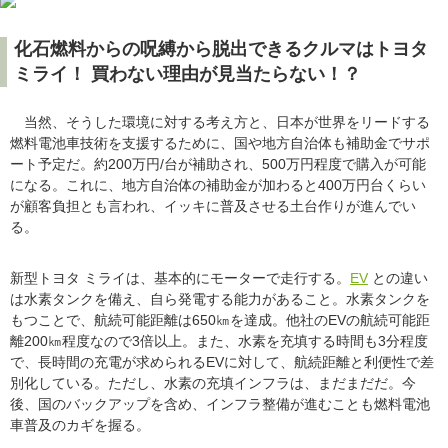
化石燃料からの呪縛から脱出できるクルマはトヨタ
ミライ！ 買わない理由が見当たらない！？
当然、そうした環境に対する考え方と、日本が世界をリードする
燃料電池車技術を支援するために、国や地方自治体も補助金でサポ
ート予定だ。約200万円/台が補助され、500万円程度で購入が可能
になる。これに、地方自治体の補助金が加わると400万円台くらい
が顧客負担とも言われ、イッキに普及させる土台作りが進んでい
る。
新型トヨタ ミライは、基本的にモーターで走行する。
EV
との違い
は水素タンクを備え、自ら発電する能力があること。水素タンクを
もつことで、航続可能距離は650㎞を達成。他社のEVの航続可能距
離200㎞程度なので3倍以上。また、水素を充填する時間も3分程度
で、長時間の充電が求められるEVに対して、航続距離と利便性で差
別化している。ただし、水素の充填インフラは、まだまだだ。今
後、国のバックアップを含め、インフラ整備が進むことも燃料電池
車普及のカギを握る。