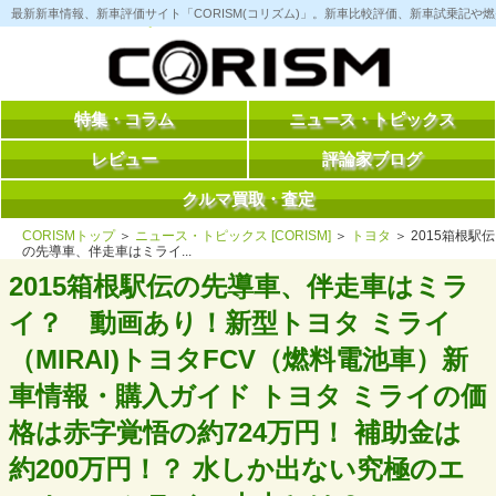
コ
最新新車情報、新車評価サイト「CORISM(コリズム)」。新車比較評価、新車試乗記
ン
テ
ン
ツ
へ
ス
特集・コラム
ニュース・トピックス
キ
ッ
レビュー
評論家ブログ
プ
クルマ買取・査定
CORISMトップ
＞
ニュース・トピックス [CORISM]
＞
トヨタ
＞ 2015箱根駅伝
の先導車、伴走車はミライ...
2015箱根駅伝の先導車、伴走車はミラ
イ？ 動画あり！新型トヨタ ミライ
（MIRAI)トヨタFCV（燃料電池車）新
車情報・購入ガイド トヨタ ミライの価
格は赤字覚悟の約724万円！ 補助金は
約200万円！？ 水しか出ない究極のエ