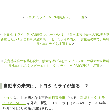
<
トヨタ ミライ（MIRAI)長期レポート一覧
>
<
トヨタ ミライ（MIRAI)長期レポートVol.1 「自ら水素社会への第1歩を踏
み出したい！」自動車評論家 松下 宏、ミライを購入！ 実生活の中で、燃料
電池車ミライを評価する
>
<
安定感抜群の低重心設計。酸素を吸い込むコンプレッサーの吸気音が燃料
電池車らしさをアピール！トヨタ ミライ（MIRAI)試乗記・評価
>
自動車の未来は、トヨタ ミライが創る！？
トヨタ
は、世界初となる市販
燃料電池車
である
「新型トヨタ ミラ
イ（MIRAI）」
を発表。新型トヨタ ミライ（MIARAI）は、2014年
12月15日より発売が開始される。