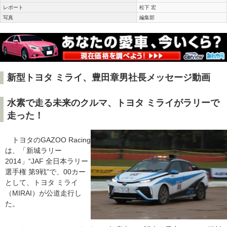
レポート
松下 宏
写真
編集部
新型トヨタ ミライ、豊田章男社長メッセージ動画
水素で走る未来のクルマ、トヨタ ミライがラリーで
走った！
トヨタのGAZOO Racing
は、「新城ラリー
2014」“JAF 全日本ラリー
選手権 第9戦”で、00カー
として、トヨタ ミライ
（MIRAI）が公道走行し
た。