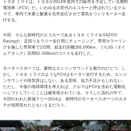
トヨタ ミライは、トヨタが2014年度内での販売を予定している燃料
電池車（FCV）だ。いわゆる次世代のエコカーと呼ばれているクル
マで、車内で水素と酸素を化学反応させて電気をつくりモーター走
行する。
今回、そんな新時代のエコカーであるトヨタ ミライをGAZOO
Racingが、足回りをラリー走行用にチューニング。専用カラーリン
グを施した専用車で2日間、総走行距離285.090km、うちSS（タイ
ムアタック）区間92.258kmのコースを走行した。
モータースポーツは、豪快なエンジンサウンドも魅力のひとつ。し
かし、トヨタ ミライのようなFCVはモーター走行するため、エンジ
ンサウンドや排気音はしない。ある意味、迫力不足かもしれない。
ただし、今後の地球環境を考えれば、クルマはFCVを含めた電動化
へシフトしていくことは確実視されている。そうした流れの中で、
今回行われた新城ラリー2014は、新時代のモータースポーツのカタ
チが垣間見れたともいえるだろう。