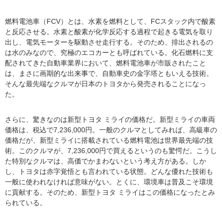
燃料電池車（FCV）とは、水素を燃料として、FCスタック内で酸素
と反応させる。水素と酸素が化学反応する過程で起きる電気を取り
出し、電気モーターを駆動させ走行する。そのため、排出されるの
は水のみなので、究極のエコカーとも呼ばれている。化石燃料に支
配されてきた自動車業界において、燃料電池車が市販されたこと
は、まさに画期的な出来事で、自動車史の金字塔ともいえる技術。
そんな最先端なクルマが日本のトヨタから発売されることになっ
た。
さらに、驚きなのは新型トヨタ ミライの価格だ。新型ミライの車両
価格は、税込で7,236,000円。一般のクルマとしてみれば、高級車の
価格だが、新型ミライに搭載されている燃料電池は世界最先端の技
術。このクルマが、7,236,000円で買えるというのも驚愕だ。こうし
た特別なクルマは、高価でかまわないという考え方がある。しか
し、トヨタは赤字覚悟とも言われている状態。どんな優れた技術も
一般に使われなければ意味がない。とくに、環境車は普及こそ環境
に貢献する。そのため、新型トヨタ ミライはこの価格になったとみ
られている。