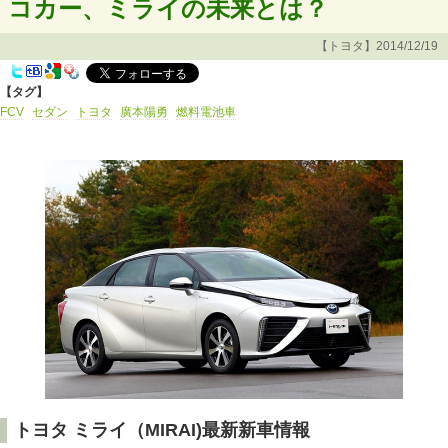
コカー、ミライの未来とは？
【トヨタ】2014/12/19
【タグ】
FCV
セダン
トヨタ
廣本陽勇
燃料電池車
トヨタ ミライ（MIRAI)最新新車情報