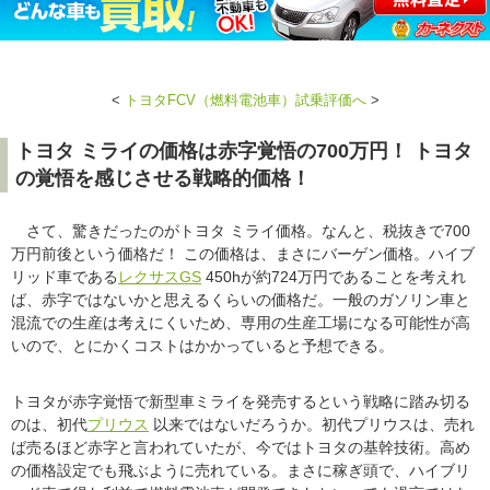
<
トヨタFCV（燃料電池車）試乗評価へ
>
トヨタ ミライの価格は赤字覚悟の700万円！ トヨタ
の覚悟を感じさせる戦略的価格！
さて、驚きだったのがトヨタ ミライ価格。なんと、税抜きで700
万円前後という価格だ！ この価格は、まさにバーゲン価格。ハイブ
リッド車である
レクサス
GS
450hが約724万円であることを考えれ
ば、赤字ではないかと思えるくらいの価格だ。一般のガソリン車と
混流での生産は考えにくいため、専用の生産工場になる可能性が高
いので、とにかくコストはかかっていると予想できる。
トヨタが赤字覚悟で新型車ミライを発売するという戦略に踏み切る
のは、初代
プリウス
以来ではないだろうか。初代プリウスは、売れ
ば売るほど赤字と言われていたが、今ではトヨタの基幹技術。高め
の価格設定でも飛ぶように売れている。まさに稼ぎ頭で、ハイブリ