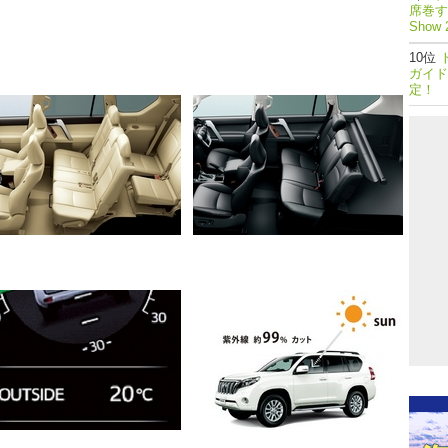
席巻する
Show 
ガイド
定！