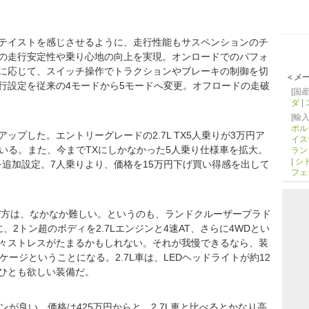
のテイストを感じさせるように、走行性能もサスペンションのチ
の走行安定性や乗り心地の向上を実現。オンロードでのパフォ
に応じて、スイッチ操作でトラクションやブレーキの制御を切
＜メ
行設定を従来の4モードから5モードへ変更。オフロードの走破
[国産
ダ
|
[輸入
ポル
ップした。エントリーグレードの2.7L TX5人乗りが3万円ア
イス
している。また、今までTXにしかなかった5人乗り仕様車を拡大。
ラン
|
シ
人乗りを追加設定。7人乗りより、価格を15万円下げ買い得感を出して
フェ
び方は、なかなか難しい。というのも、ランドクルーザープラド
2トン超のボディを2.7Lエンジンと4速AT、さらに4WDとい
々ストレスがたまるかもしれない。それが我慢できるなら、装
ケージということになる。2.7L車は、LEDヘッドライトが約12
ひとも欲しい装備だ。
ンが良い。価格は425万円からと、2.7L車と比べるとかなり高