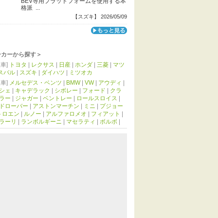
BEV専用プラットフォームを使用する本
格派 ...
【スズキ】 2026/05/09
ーカーから探す＞
車]
トヨタ
|
レクサス
|
日産
|
ホンダ
|
三菱
|
マツ
スバル
|
スズキ
|
ダイハツ
|
ミツオカ
車]
メルセデス・ベンツ
|
BMW
|
VW
|
アウディ
|
シェ
|
キャデラック
|
シボレー
|
フォード
|
クラ
ラー
|
ジャガー
|
ベントレー
|
ロールスロイス
|
ドローバー
|
アストンマーチン
|
ミニ
|
プジョー
トロエン
|
ルノー
|
アルファロメオ
|
フィアット
|
ラーリ
|
ランボルギーニ
|
マセラティ
|
ボルボ
|