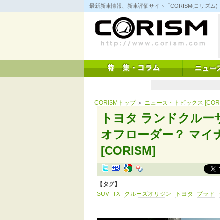
コ
最新新車情報、新車評価サイト「CORISM(コリズ
ン
テ
ン
ツ
へ
ス
キ
ッ
プ
CORISMトップ
＞
ニュース・トピックス [CORI
トヨタ ランドクルー
オフローダー？ マイ
[CORISM]
【タグ】
SUV
TX
クルーズオリジン
トヨタ
プラド