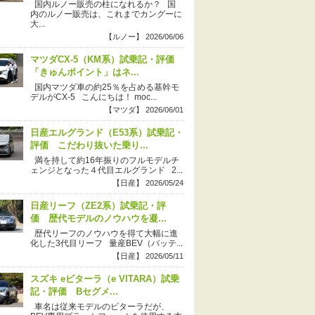
国内ルノー販売の柱になれるか？ 国
内のルノー販売は、これまでカングーに
大...
【ルノー】 2026/06/06
マツダCX-5（KM系）試乗記・評価
「きゅんポイント」はネ...
国内マツダ車の約25％を占める基幹モ
デルがCX-5 こんにちは！ moc...
【マツダ】 2026/06/01
日産エルグランド（E53系）試乗記・
評価 こだわり抜いた乗り...
満を持して約16年振りのフルモデルチ
ェンジとなった４代目エルグランド 2...
【日産】 2026/05/24
日産リーフ（ZE2系）試乗記・評
価 歴代モデルのノウハウを凝...
歴代リーフのノウハウを得て大幅に進
化した3代目リーフ 量産BEV（バッテ...
【日産】 2026/05/11
スズキ eビターラ（e VITARA）試乗
記・評価 Bセグメ...
車名は従来モデルのビターラだが、