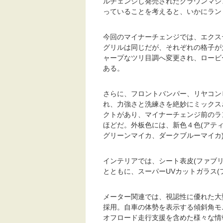
ルチェンジし発売されたクラウンマジ
っていることを考えると、いかにラン
今回のマイナーチェンジでは、エクス
グリルは同じだが、それぞれの格子が
ャープなツリ目調へ変更され、ロービ
ある。
さらに、フロントバンパー、リヤコン
れ、力強さと洗練さを絶妙にミックス
クトがあり、マイナーチェンジ前のラ
ほどだ。外板色には、新色４色(アテ
グリーンマイカ、ダークブルーマイカ
インテリアでは、シート表皮(ファブ
とともに、スーパーUVカットガラス(
メーター関連では、視認性に優れた大
採用。自車の体勢を表示する傾斜角モ
オフロード走行支援を含めた様々な情