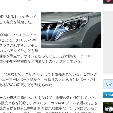
Dであるトヨタ ランド
して発売を開始した。
009年にフルモデルチェ
ジことに、クロカン4WD
プラスされてきた。4代
のスペアタイヤなども無
練さが際立つデザインとなっている。走行性能も、ラフロード
乗り心地や静粛性など快適なものへと進化している。
は、北米などでレクサスGXとしても販売されている。このレク
ンシューマーレポート誌から、横転リスクがあるとレポートされ
検
あるVSCの変更などが加えられた。
索:
レビ
ームや燃料高騰のあおりを受けて、販売台数が低迷していた。
る販売台数を記録し、徐々にクロカン4WDブーム復活の兆しも
売目標台数も1,000台/月と強気な数字だ。少し前にフルモデ