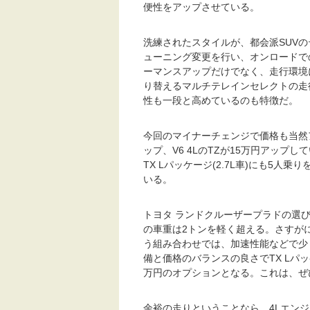
便性をアップさせている。
洗練されたスタイルが、都会派SUV
ューニング変更を行い、オンロードで
ーマンスアップだけでなく、走行環境
り替えるマルチテレインセレクトの走
性も一段と高めているのも特徴だ。
今回のマイナーチェンジで価格も当然ア
ップ、V6 4LのTZが15万円アップ
TX Lパッケージ(2.7L車)にも5
いる。
トヨタ ランドクルーザープラドの選
の車重は2トンを軽く超える。さすがに、
う組み合わせでは、加速性能などで少
備と価格のバランスの良さでTX Lパッ
万円のオプションとなる。これは、ぜ
余裕の走りということなら、4Lエンジ