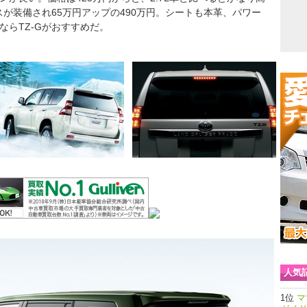
サスが装備され65万円アップの490万円。シートも本革、パワー
ならTZ-Gがおすすめだ。
人気
マ