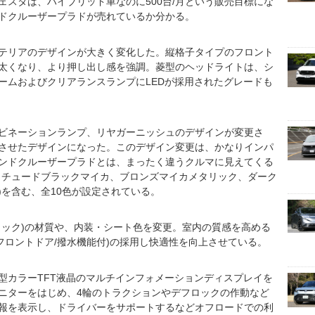
ェスタは、ハイブリッド車なのに500台/月という販売目標にな
ドクルーザープラドが売れているか分かる。
テリアのデザインが大きく変化した。縦格子タイプのフロント
太くなり、より押し出し感を強調。菱型のヘッドライトは、シ
ームおよびクリアランスランプにLEDが採用されたグレードも
ビネーションランプ、リヤガーニッシュのデザインが変更さ
させたデザインになった。このデザイン変更は、かなりインパ
ンドクルーザープラドとは、まったく違うクルマに見えてくる
ィチュードブラックマイカ、ブロンズマイカメタリック、ダーク
)を含む、全10色が設定されている。
リック)の材質や、内装・シート色を変更。室内の質感を高める
フロントドア/撥水機能付)の採用し快適性を向上させている。
型カラーTFT液晶のマルチインフォメーションディスプレイを
ニターをはじめ、4輪のトラクションやデフロックの作動など
報を表示し、ドライバーをサポートするなどオフロードでの利