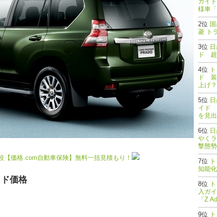
ガイド
様車「
国
菱 ト
日
ド 超
ト
ド 装
上げ？
日
イド 
を見出
日
やくラ
撃態勢完了
【価格.com自動車保険】無料一括見積もり！
ト
知能
ラド価格
ト
入ガイ
「Z A
ト