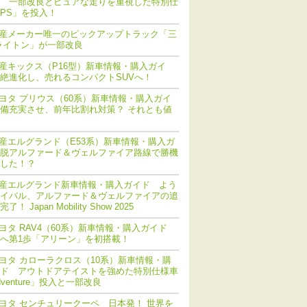
 一部改良とピュアな走りを重視した特別仕
PS」を投入！
産メーカー唯一のピックアップトラック「三
ライトン」が一部改良
産キックス（P16型）新車情報・購入ガイ
絶進化し、売れるコンパクトSUVへ！
ヨタ プリウス（60系）新車情報・購入ガイ
備充実させ、前年比割れ対策？ それとも値
産エルグランド（E53系）新車情報・購入ガ
脱アルファード＆ヴェルファイア路線で勝機
した！？
産エルグランド新車情報・購入ガイド よう
イバル、アルファード＆ヴェルファイアの追
！ Japan Mobility Show 2025
ヨタ RAV4（60系）新車情報・購入ガイド
化へ第1歩「アリーン」を初搭載！
ヨタ カローラクロス（10系）新車情報・購
ド アウトドアテイストを強めた特別仕様車
dventure」投入と一部改良
ヨタ センチュリークーペ 日本発！ 世界を