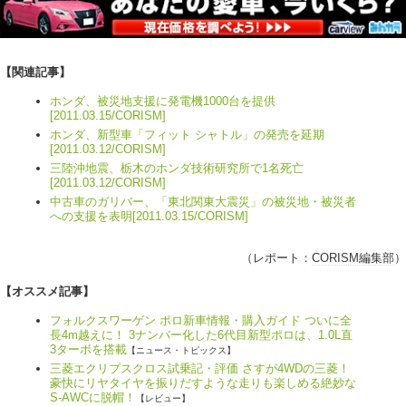
【関連記事】
ホンダ、被災地支援に発電機1000台を提供
[2011.03.15/CORISM]
ホンダ、新型車「フィット シャトル」の発売を延期
[2011.03.12/CORISM]
三陸沖地震、栃木のホンダ技術研究所で1名死亡
[2011.03.12/CORISM]
中古車のガリバー、「東北関東大震災」の被災地・被災者
への支援を表明[2011.03.15/CORISM]
（レポート：
CORISM編集部
）
【オススメ記事】
フォルクスワーゲン ポロ新車情報・購入ガイド ついに全
長4m越えに！ 3ナンバー化した6代目新型ポロは、1.0L直
3ターボを搭載
【ニュース・トピックス】
三菱エクリプスクロス試乗記・評価 さすが4WDの三菱！
豪快にリヤタイヤを振りだすような走りも楽しめる絶妙な
S-AWCに脱帽！
【レビュー】