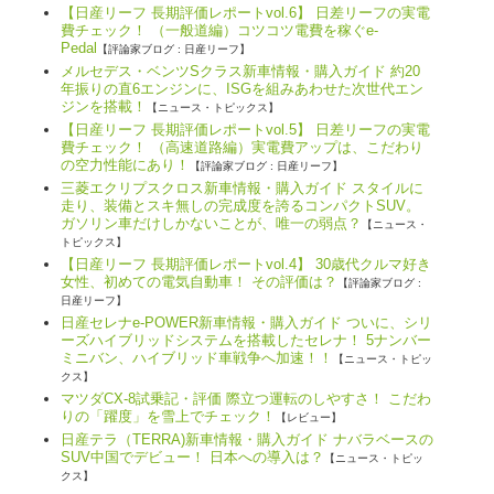
【日産リーフ 長期評価レポートvol.6】 日差リーフの実電
費チェック！ （一般道編）コツコツ電費を稼ぐe-
Pedal
【評論家ブログ : 日産リーフ】
メルセデス・ベンツSクラス新車情報・購入ガイド 約20
年振りの直6エンジンに、ISGを組みあわせた次世代エン
ジンを搭載！
【ニュース・トピックス】
【日産リーフ 長期評価レポートvol.5】 日差リーフの実電
費チェック！ （高速道路編）実電費アップは、こだわり
の空力性能にあり！
【評論家ブログ : 日産リーフ】
三菱エクリプスクロス新車情報・購入ガイド スタイルに
走り、装備とスキ無しの完成度を誇るコンパクトSUV。
ガソリン車だけしかないことが、唯一の弱点？
【ニュース・
トピックス】
【日産リーフ 長期評価レポートvol.4】 30歳代クルマ好き
女性、初めての電気自動車！ その評価は？
【評論家ブログ :
日産リーフ】
日産セレナe-POWER新車情報・購入ガイド ついに、シリ
ーズハイブリッドシステムを搭載したセレナ！ 5ナンバー
ミニバン、ハイブリッド車戦争へ加速！！
【ニュース・トピッ
クス】
マツダCX-8試乗記・評価 際立つ運転のしやすさ！ こだわ
りの「躍度」を雪上でチェック！
【レビュー】
日産テラ（TERRA)新車情報・購入ガイド ナバラベースの
SUV中国でデビュー！ 日本への導入は？
【ニュース・トピッ
クス】