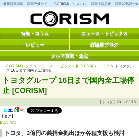
コ
最新新車情報、新車評価サイト「CORISM(コリズム)」。新車比較評価、新車試乗記
ン
テ
ン
ツ
へ
ス
特集・コラム
ニュース・トピックス
キ
ッ
レビュー
評論家ブログ
プ
クルマ買取・査定
CORISMトップ
＞
ニュース・トピックス [CORISM]
＞
トヨタ
＞ トヨタグルー
プ 16日まで国内全工場停止...
トヨタグループ 16日まで国内全工場停
止 [CORISM]
【トヨタ】2011/03/15
【タグ】
EQA
WD
トヨタ、3億円の義捐金拠出ほか各種支援も検討