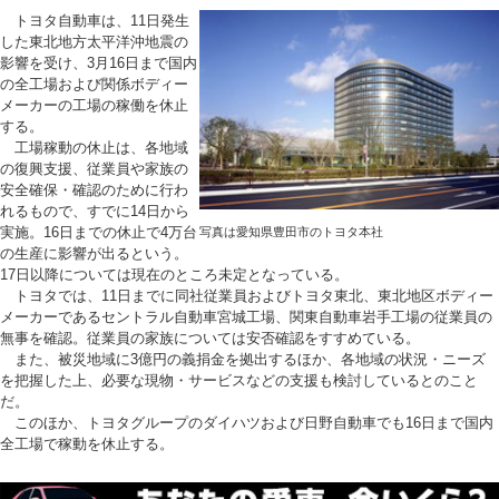
トヨタ自動車は、11日発生
した東北地方太平洋沖地震の
影響を受け、3月16日まで国内
の全工場および関係ボディー
メーカーの工場の稼働を休止
する。
工場稼動の休止は、各地域
の復興支援、従業員や家族の
安全確保・確認のために行わ
れるもので、すでに14日から
実施。16日までの休止で4万台
写真は愛知県豊田市のトヨタ本社
の生産に影響が出るという。
17日以降については現在のところ未定となっている。
トヨタでは、11日までに同社従業員およびトヨタ東北、東北地区ボディー
メーカーであるセントラル自動車宮城工場、関東自動車岩手工場の従業員の
無事を確認。従業員の家族については安否確認をすすめている。
また、被災地域に3億円の義捐金を拠出するほか、各地域の状況・ニーズ
を把握した上、必要な現物・サービスなどの支援も検討しているとのこと
だ。
このほか、トヨタグループのダイハツおよび日野自動車でも16日まで国内
全工場で稼動を休止する。