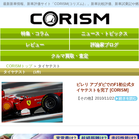
コ
最新新車情報、新車評価サイト「CORISM(コリズム)」。新車比較評価、新車試乗記
ン
テ
ン
ツ
へ
ス
特集・コラム
ニュース・トピックス
キ
ッ
レビュー
評論家ブログ
プ
クルマ買取・査定
CORISMトップ
＞ タイヤテスト
タイヤテスト
(1件)
ピレリ アブダビでのF1初公式タ
イヤテストを完了 [CORISM]
【その他】2010/11/22