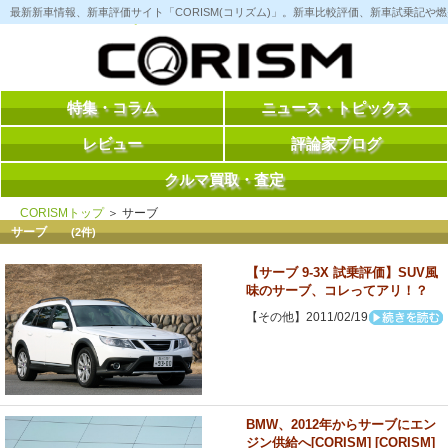
コ
最新新車情報、新車評価サイト「CORISM(コリズム)」。新車比較評価、新車試乗記
ン
テ
ン
ツ
へ
ス
特集・コラム
ニュース・トピックス
キ
ッ
レビュー
評論家ブログ
プ
クルマ買取・査定
CORISMトップ
＞ サーブ
サーブ
(2件)
【サーブ 9-3X 試乗評価】SUV風
味のサーブ、コレってアリ！？
【その他】2011/02/19
BMW、2012年からサーブにエン
ジン供給へ[CORISM] [CORISM]