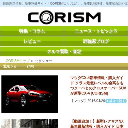
コ
最新新車情報、新車評価サイト「CORISM(コリズム)」。新車比較評価、新車試乗記
ン
テ
ン
ツ
へ
ス
特集・コラム
ニュース・トピックス
キ
ッ
レビュー
評論家ブログ
プ
クルマ買取・査定
CORISMトップ
＞ 北京ショー
北京ショー
(7件)
マツダCX-4新車情報・購入ガイ
ド クラス最低レベルの全高をも
つクーペとのクロスオーバーSUV
が新型CX-4 [CORISM]
【マツダ】2016/04/29
【動画追加！】新型レクサスNX
新車最新情報・購入ガイド 日本