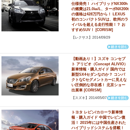
仕様発売！ ハイブリッドNX300h
の燃費は21.0㎞/L、ターボNX200t
の価格は428万円から！ LEXUS
初のコンパクトSUVは、欧州のラ
イバルを超える走行性能！？ お
すすめSUV！ [CORISM]
【レクサス】2014/09/29
【動画あり！】スズキ コンセプ
ト アリビオ（Concept ALIVIO）
新車情報・購入ガイド 国内では
新型SX4セダンなのか？ コンパ
クトなCセグメントカーに見えな
い圧倒的な存在感！ 北京ショー
出展車 [CORISM]
【スズキ】2014/05/07
トヨタ レビン/カローラ新車情
報・購入ガイド 中国でレビン復
活！ 2015年には中国生産された
ハイブリッドシステムを搭載！