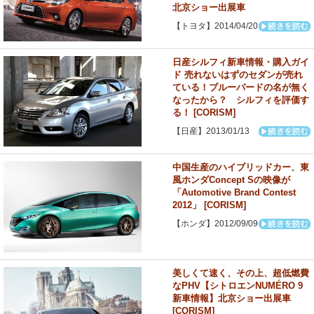
北京ショー出展車
【トヨタ】2014/04/20
日産シルフィ新車情報・購入ガイ
ド 売れないはずのセダンが売れ
ている！ブルーバードの名が無く
なったから？ シルフィを評価す
る！ [CORISM]
【日産】2013/01/13
中国生産のハイブリッドカー、東
風ホンダConcept Sの映像が
「Automotive Brand Contest
2012」 [CORISM]
【ホンダ】2012/09/09
美しくて速く、その上、超低燃費
なPHV【シトロエンNUMÉRO 9
新車情報】北京ショー出展車
[CORISM]