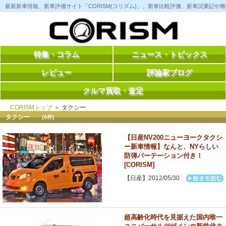
コ
最新新車情報、新車評価サイト「CORISM(コリズム)」。新車比較評価、新車試乗記
ン
テ
ン
ツ
へ
ス
特集・コラム
ニュース・トピックス
キ
ッ
レビュー
評論家ブログ
プ
クルマ買取・査定
CORISMトップ
＞ タクシー
タクシー
(6件)
【日産NV200ニューヨークタクシ
ー新車情報】なんと、NYらしい
防弾パーテーション付き！
[CORISM]
【日産】2012/05/30
超高齢化時代を見据えた国内唯一