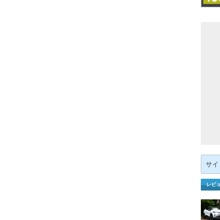
検
索:
レビ