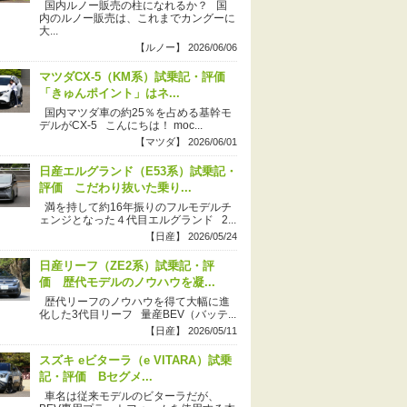
国内ルノー販売の柱になれるか？ 国
内のルノー販売は、これまでカングーに
大...
【ルノー】 2026/06/06
マツダCX-5（KM系）試乗記・評価
「きゅんポイント」はネ...
国内マツダ車の約25％を占める基幹モ
デルがCX-5 こんにちは！ moc...
【マツダ】 2026/06/01
日産エルグランド（E53系）試乗記・
評価 こだわり抜いた乗り...
満を持して約16年振りのフルモデルチ
ェンジとなった４代目エルグランド 2...
【日産】 2026/05/24
日産リーフ（ZE2系）試乗記・評
価 歴代モデルのノウハウを凝...
歴代リーフのノウハウを得て大幅に進
化した3代目リーフ 量産BEV（バッテ...
【日産】 2026/05/11
スズキ eビターラ（e VITARA）試乗
記・評価 Bセグメ...
車名は従来モデルのビターラだが、