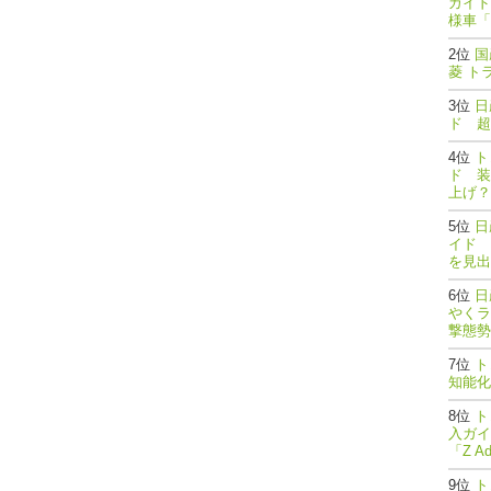
ガイド
様車「
国
菱 ト
日
ド 超
ト
ド 装
上げ？
日
イド 
を見出
日
やくラ
撃態勢完了
ト
知能
ト
入ガイ
「Z A
ト