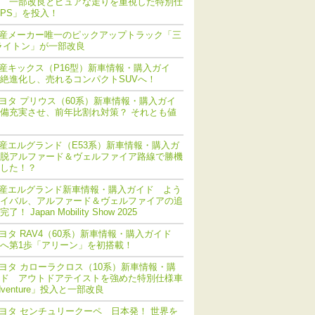
 一部改良とピュアな走りを重視した特別仕
PS」を投入！
産メーカー唯一のピックアップトラック「三
ライトン」が一部改良
産キックス（P16型）新車情報・購入ガイ
絶進化し、売れるコンパクトSUVへ！
ヨタ プリウス（60系）新車情報・購入ガイ
備充実させ、前年比割れ対策？ それとも値
産エルグランド（E53系）新車情報・購入ガ
脱アルファード＆ヴェルファイア路線で勝機
した！？
産エルグランド新車情報・購入ガイド よう
イバル、アルファード＆ヴェルファイアの追
！ Japan Mobility Show 2025
ヨタ RAV4（60系）新車情報・購入ガイド
化へ第1歩「アリーン」を初搭載！
ヨタ カローラクロス（10系）新車情報・購
ド アウトドアテイストを強めた特別仕様車
dventure」投入と一部改良
ヨタ センチュリークーペ 日本発！ 世界を