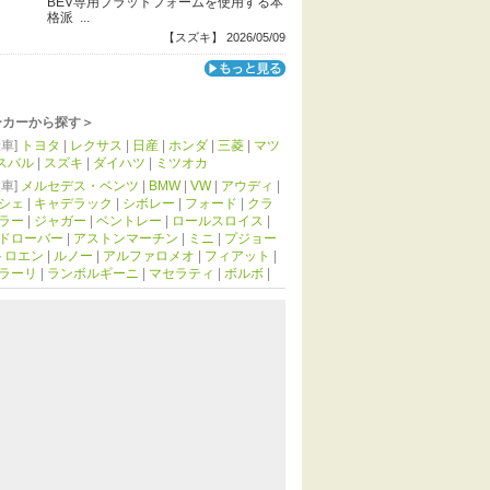
BEV専用プラットフォームを使用する本
格派 ...
【スズキ】 2026/05/09
ーカーから探す＞
車]
トヨタ
|
レクサス
|
日産
|
ホンダ
|
三菱
|
マツ
スバル
|
スズキ
|
ダイハツ
|
ミツオカ
車]
メルセデス・ベンツ
|
BMW
|
VW
|
アウディ
|
シェ
|
キャデラック
|
シボレー
|
フォード
|
クラ
ラー
|
ジャガー
|
ベントレー
|
ロールスロイス
|
ドローバー
|
アストンマーチン
|
ミニ
|
プジョー
トロエン
|
ルノー
|
アルファロメオ
|
フィアット
|
ラーリ
|
ランボルギーニ
|
マセラティ
|
ボルボ
|