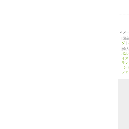
＜メ
[国産
ダ
|
[輸入
ポル
イス
ラン
|
シ
フェ