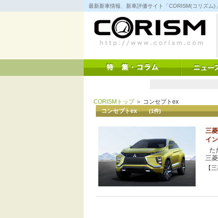
コ
最新新車情報、新車評価サイト「CORISM(コリズ
ン
テ
ン
ツ
へ
ス
キ
ッ
プ
CORISMトップ
＞ コンセプトex
コンセプトex
(1件)
三菱
イン
ただ
三菱
【三菱