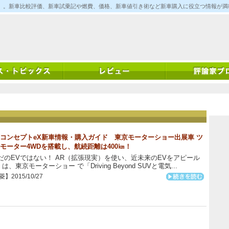
ム)」。新車比較評価、新車試乗記や燃費、価格、新車値引き術など新車購入に役立つ情報が
コンセプトeX新車情報・購入ガイド 東京モーターショー出展車 ツ
モーター4WDを搭載し、航続距離は400㎞！
のEVではない！ AR（拡張現実）を使い、近未来のEVをアピール
 は、東京モーターショー で「Driving Beyond SUVと電気...
】2015/10/27