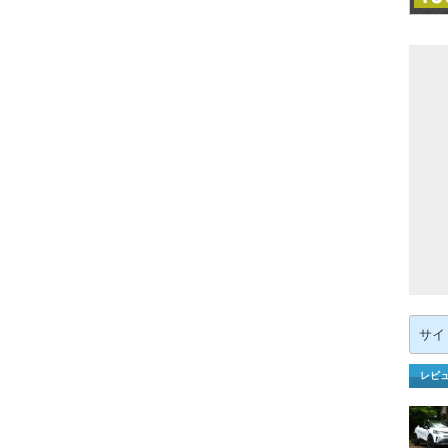
検
索:
レビ