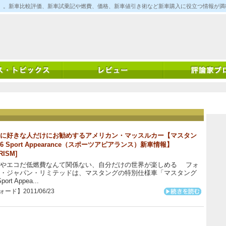
ム)」。新車比較評価、新車試乗記や燃費、価格、新車値引き術など新車購入に役立つ情報が
に好きな人だけにお勧めするアメリカン・マッスルカー【マスタン
V6 Sport Appearance（スポーツアピアランス）新車情報】
RISM]
はやエコだ低燃費なんて関係ない、自分だけの世界が楽しめる フォ
・ジャパン・リミテッドは、マスタングの特別仕様車「マスタング
port Appea...
ード】2011/06/23