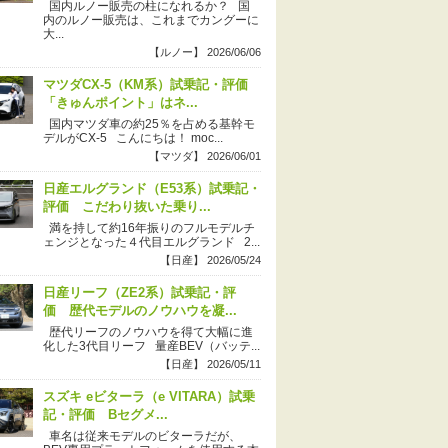
国内ルノー販売の柱になれるか？ 国
内のルノー販売は、これまでカングーに
大...
【ルノー】 2026/06/06
マツダCX-5（KM系）試乗記・評価
「きゅんポイント」はネ...
国内マツダ車の約25％を占める基幹モ
デルがCX-5 こんにちは！ moc...
【マツダ】 2026/06/01
日産エルグランド（E53系）試乗記・
評価 こだわり抜いた乗り...
満を持して約16年振りのフルモデルチ
ェンジとなった４代目エルグランド 2...
【日産】 2026/05/24
日産リーフ（ZE2系）試乗記・評
価 歴代モデルのノウハウを凝...
歴代リーフのノウハウを得て大幅に進
化した3代目リーフ 量産BEV（バッテ...
【日産】 2026/05/11
スズキ eビターラ（e VITARA）試乗
記・評価 Bセグメ...
車名は従来モデルのビターラだが、