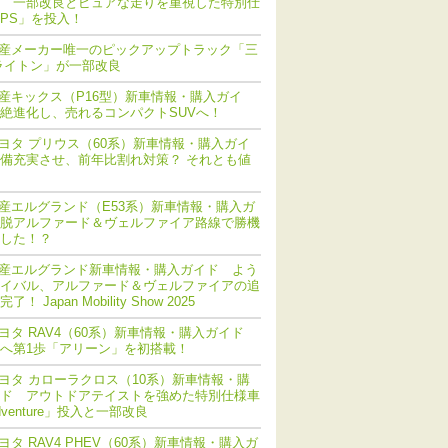
 一部改良とピュアな走りを重視した特別仕
PS」を投入！
産メーカー唯一のピックアップトラック「三
ライトン」が一部改良
産キックス（P16型）新車情報・購入ガイ
絶進化し、売れるコンパクトSUVへ！
ヨタ プリウス（60系）新車情報・購入ガイ
備充実させ、前年比割れ対策？ それとも値
産エルグランド（E53系）新車情報・購入ガ
脱アルファード＆ヴェルファイア路線で勝機
した！？
産エルグランド新車情報・購入ガイド よう
イバル、アルファード＆ヴェルファイアの追
！ Japan Mobility Show 2025
ヨタ RAV4（60系）新車情報・購入ガイド
化へ第1歩「アリーン」を初搭載！
ヨタ カローラクロス（10系）新車情報・購
ド アウトドアテイストを強めた特別仕様車
dventure」投入と一部改良
ヨタ RAV4 PHEV（60系）新車情報・購入ガ