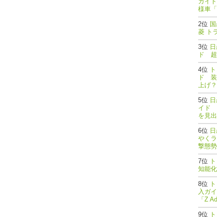
ガイド
様車「
国
菱 ト
日
ド 超
ト
ド 装
上げ？
日
イド 
を見出
日
やくラ
撃態勢完了
ト
知能
ト
入ガイ
「Z A
ト