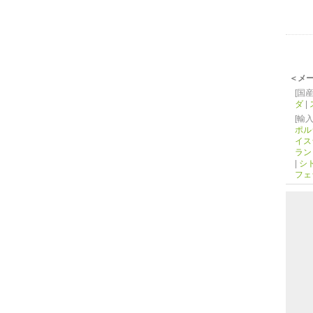
＜メ
[国産
ダ
|
[輸入
ポル
イス
ラン
|
シ
フェ