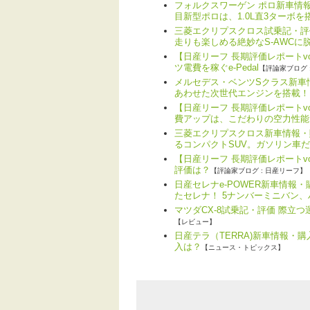
フォルクスワーゲン ポロ新車情報
目新型ポロは、1.0L直3ターボを
三菱エクリプスクロス試乗記・評
走りも楽しめる絶妙なS-AWCに
【日産リーフ 長期評価レポートv
ツ電費を稼ぐe-Pedal
【評論家ブログ 
メルセデス・ベンツSクラス新車情
あわせた次世代エンジンを搭載！
【日産リーフ 長期評価レポートv
費アップは、こだわりの空力性能
三菱エクリプスクロス新車情報・
るコンパクトSUV。ガソリン車
【日産リーフ 長期評価レポートvo
評価は？
【評論家ブログ : 日産リーフ】
日産セレナe-POWER新車情報
たセレナ！ 5ナンバーミニバン
マツダCX-8試乗記・評価 際立
【レビュー】
日産テラ（TERRA)新車情報・
入は？
【ニュース・トピックス】