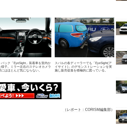
バック「EyeSight」装着車を室内か
スバルの各ディーラーでも「EyeSight(ア
た様子。ミラー左右のステレオカメラ
イサイト)」のデモンストレーションを実
際にはほとんど気にならない。
施し販売促進を積極的に図っている。
（レポート：
CORISM編集部
）