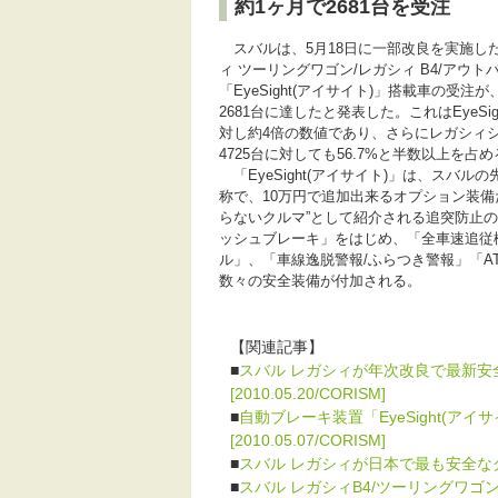
約1ヶ月で2681台を受注
スバルは、5月18日に一部改良を実施し
ィ ツーリングワゴン/レガシィ B4/アウト
「EyeSight(アイサイト)」搭載車の受注
2681台に達したと発表した。これはEyeSi
対し約4倍の数値であり、さらにレガシィ
4725台に対しても56.7%と半数以上を
「EyeSight(アイサイト)」は、スバル
称で、10万円で追加出来るオプション装備だ
らないクルマ”として紹介される追突防止
ッシュブレーキ」をはじめ、「全車速追従
ル」、「車線逸脱警報/ふらつき警報」「A
数々の安全装備が付加される。
【関連記事】
■
スバル レガシィが年次改良で最新
[2010.05.20/CORISM]
■
自動ブレーキ装置「EyeSight(ア
[2010.05.07/CORISM]
■
スバル レガシィが日本で最も安全なクルマに
■
スバル レガシィB4/ツーリングワゴ