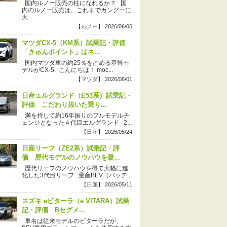
国内ルノー販売の柱になれるか？ 国
内のルノー販売は、これまでカングーに
大...
【ルノー】 2026/06/06
マツダCX-5（KM系）試乗記・評価
「きゅんポイント」はネ...
国内マツダ車の約25％を占める基幹モ
デルがCX-5 こんにちは！ moc...
【マツダ】 2026/06/01
日産エルグランド（E53系）試乗記・
評価 こだわり抜いた乗り...
満を持して約16年振りのフルモデルチ
ェンジとなった４代目エルグランド 2...
【日産】 2026/05/24
日産リーフ（ZE2系）試乗記・評
価 歴代モデルのノウハウを凝...
歴代リーフのノウハウを得て大幅に進
化した3代目リーフ 量産BEV（バッテ...
【日産】 2026/05/11
スズキ eビターラ（e VITARA）試乗
記・評価 Bセグメ...
車名は従来モデルのビターラだが、