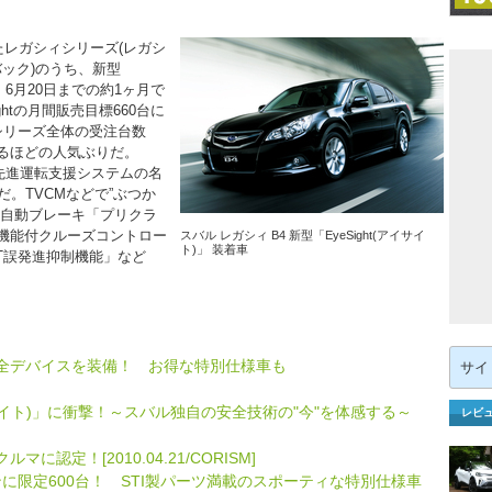
たレガシィシリーズ(レガシ
バック)のうち、新型
が、6月20日までの約1ヶ月で
ghtの月間販売目標660台に
シリーズ全体の受注台数
占めるほどの人気ぶりだ。
の先進運転支援システムの名
。TVCMなどで”ぶつか
の自動ブレーキ「プリクラ
機能付クルーズコントロー
スバル レガシィ B4 新型「EyeSight(アイサイ
ト)」 装着車
T誤発進抑制機能」など
検
安全デバイスを装備！ お得な特別仕様車も
索:
イサイト)」に衝撃！～スバル独自の安全技術の"今"を体感する～
レビ
認定！[2010.04.21/CORISM]
ンに限定600台！ STI製パーツ満載のスポーティな特別仕様車