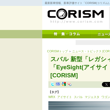
コ
最新新車情報、新車評価サイト「CORISM(コリズ
ン
テ
ン
ツ
へ
ス
キ
ッ
プ
CORISMトップ
＞
ニュース・トピックス [CORI
スバル 新型「レガシ
「EyeSight(アイサイ
[CORISM]
【タグ】
WRX
アイサイト
スバル
マジェスタ
ワゴ