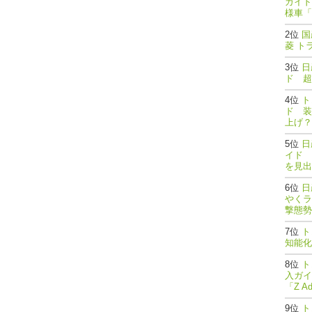
ガイド
様車「
国
菱 ト
日
ド 超
ト
ド 装
上げ？
日
イド 
を見出
日
やくラ
撃態勢完了
ト
知能
ト
入ガイ
「Z A
ト