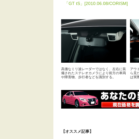
「GT tS」[2010.06.08/CORISM]
高価なミリ波レーダーではなく、左右に装
アウト
備されたステレオカメラにより前方の車両
ら見
や障害物、歩行者などを識別する。
は実
【オススメ記事】