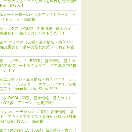
 一部改良とピュアな走りを重視した特別仕
PS」を投入！
産メーカー唯一のピックアップトラック「三
ライトン」が一部改良
産キックス（P16型）新車情報・購入ガイ
絶進化し、売れるコンパクトSUVへ！
ヨタ プリウス（60系）新車情報・購入ガイ
備充実させ、前年比割れ対策？ それとも値
産エルグランド（E53系）新車情報・購入ガ
脱アルファード＆ヴェルファイア路線で勝機
した！？
産エルグランド新車情報・購入ガイド よう
イバル、アルファード＆ヴェルファイアの追
！ Japan Mobility Show 2025
ヨタ RAV4（60系）新車情報・購入ガイド
化へ第1歩「アリーン」を初搭載！
ヨタ カローラクロス（10系）新車情報・購
ド アウトドアテイストを強めた特別仕様車
dventure」投入と一部改良
ヨタ RAV4 PHEV（60系）新車情報・購入ガ