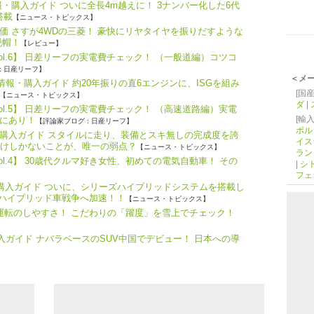
・購入ガイド ついに全長4m越えに！ 3ナンバー化した6代
搭載
【ニュース・トピックス】
価 さすが4WDの三菱！ 豪快にリヤタイヤを振りだすような
脱帽！
【レビュー】
ol.6】 日差リーフの実電費チェック！ （一般道編）コツコ
: 日産リーフ】
＜メ
報・購入ガイド 約20年振りの直6エンジンに、ISGを組み
[国産
【ニュース・トピックス】
ダ
|
ol.5】 日差リーフの実電費チェック！ （高速道路編）実電
[輸入
にあり！
【評論家ブログ : 日産リーフ】
ポル
購入ガイド スタイルに走り、装備とスキ無しの完成度を誇
イス
だけしかないことが、唯一の弱点？
【ニュース・トピックス】
ラン
l.4】 30歳代クルマ好き女性、初めての電気自動車！ その
|
シ
フェ
・購入ガイド ついに、シリーズハイブリッドシステムを搭載し
、ハイブリッド車戦争へ加速！！
【ニュース・トピックス】
つ運転のしやすさ！ こだわりの「躍度」を雪上でチェック！
購入ガイド ナバラベースのSUV中国でデビュー！ 日本への導