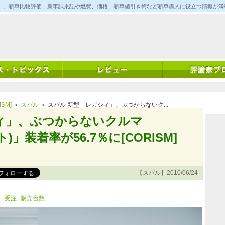
ム)」。新車比較評価、新車試乗記や燃費、価格、新車値引き術など新車購入に役立つ情報が
SM]
＞
スバル
＞ スバル 新型「レガシィ」、ぶつからないク...
ィ」、ぶつからないクルマ
ト)」装着率が56.7％に[CORISM]
【スバル】2010/06/24
ン
受注
販売台数