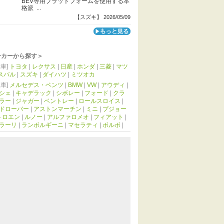
BEV専用プラットフォームを使用する本
格派 ...
【スズキ】 2026/05/09
ーカーから探す＞
車]
トヨタ
|
レクサス
|
日産
|
ホンダ
|
三菱
|
マツ
スバル
|
スズキ
|
ダイハツ
|
ミツオカ
車]
メルセデス・ベンツ
|
BMW
|
VW
|
アウディ
|
シェ
|
キャデラック
|
シボレー
|
フォード
|
クラ
ラー
|
ジャガー
|
ベントレー
|
ロールスロイス
|
ドローバー
|
アストンマーチン
|
ミニ
|
プジョー
トロエン
|
ルノー
|
アルファロメオ
|
フィアット
|
ラーリ
|
ランボルギーニ
|
マセラティ
|
ボルボ
|