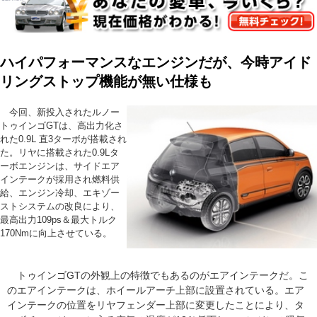
ハイパフォーマンスなエンジンだが、今時アイド
リングストップ機能が無い仕様も
今回、新投入されたルノー
トゥインゴGTは、高出力化さ
れた0.9L 直3ターボが搭載され
た。リヤに搭載された0.9Lタ
ーボエンジンは、サイドエア
インテークが採用され燃料供
給、エンジン冷却、エキゾー
ストシステムの改良により、
最高出力109ps＆最大トルク
170Nmに向上させている。
トゥインゴGTの外観上の特徴でもあるのがエアインテークだ。こ
のエアインテークは、ホイールアーチ上部に設置されている。エア
インテークの位置をリヤフェンダー上部に変更したことにより、タ