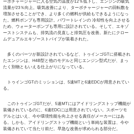
ーボチャージャーに入る空気の温度が12％低下し、エンジンの吸気
流量が23％向上。吸気改善により、ターボチャージャーの回転数を
増加させることができ、より多くの燃料が供給もできるようになっ
た。燃料ポンプも専用設計。パワートレインの 冷却性を向上させる
ため、ウォーターポンプも専用に設計されている。そして、エキゾ
ーストシステムも、排気流の見直しと排気圧を改善。新たにクロー
ムデュアルエキゾーストパイプが装着された。
多くのパーツが新設計されているなど、トゥインゴGTに搭載され
たエンジンは、H4B型と他のモデルと同じエンジン型式だが、まっ
たく別物ともいえる仕上がりになっている。
トゥインゴGTのミッションは、5速MTと6速EDCが用意されてい
る。
このトゥインゴGTだが、5速MTにはアイドリングストップ機能が
装備されているのに、6速EDCには用意されていない。スポーツモ
デルとはいえ、今や環境性能を向上させる責任がメーカーにはあ
る。しかも、アイドリングストップ機能という単純な装置は、今や
装備されていて当たり前だ。早急な改善が求められる部分だ。