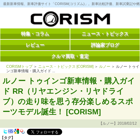
コ
最新新車情報、新車評価サイト「CORISM(コリズム)」。新車比較評価、新車試乗記
ン
テ
ン
ツ
へ
ス
特集・コラム
ニュース・トピックス
キ
ッ
レビュー
評論家ブログ
プ
クルマ買取・査定
CORISMトップ
＞
ニュース・トピックス [CORISM]
＞
ルノー
＞ ルノー トゥイ
ンゴ新車情報・購入ガイド ...
ルノー トゥインゴ新車情報・購入ガイ
ド RR（リヤエンジン・リヤドライ
ブ）の走り味を思う存分楽しめるスポ
ーツモデル誕生！ [CORISM]
【ルノー】2018/02/12
【タグ】