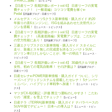
S-AWCに脱帽！
【レビュー】
【日産リーフ 長期評価レポートvol.6】 日差リーフの実電
費チェック！ （一般道編）コツコツ電費を稼ぐe-
Pedal
【評論家ブログ : 日産リーフ】
メルセデス・ベンツSクラス新車情報・購入ガイド 約20
年振りの直6エンジンに、ISGを組みあわせた次世代エン
ジンを搭載！
【ニュース・トピックス】
【日産リーフ 長期評価レポートvol.5】 日差リーフの実電
費チェック！ （高速道路編）実電費アップは、こだわり
の空力性能にあり！
【評論家ブログ : 日産リーフ】
三菱エクリプスクロス新車情報・購入ガイド スタイルに
走り、装備とスキ無しの完成度を誇るコンパクトSUV。
ガソリン車だけしかないことが、唯一の弱点？
【ニュース・
トピックス】
【日産リーフ 長期評価レポートvol.4】 30歳代クルマ好き
女性、初めての電気自動車！ その評価は？
【評論家ブログ :
日産リーフ】
日産セレナe-POWER新車情報・購入ガイド ついに、シリ
ーズハイブリッドシステムを搭載したセレナ！ 5ナンバー
ミニバン、ハイブリッド車戦争へ加速！！
【ニュース・トピッ
クス】
マツダCX-8試乗記・評価 際立つ運転のしやすさ！ こだわ
りの「躍度」を雪上でチェック！
【レビュー】
日産テラ（TERRA)新車情報・購入ガイド ナバラベースの
SUV中国でデビュー！ 日本への導入は？
【ニュース・トピッ
クス】