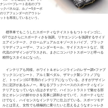
ナンバープレート左右のブラ
ックパネルは、ルノー5ターボ
のリアフェンダーのアウトレ
ットを再現しているという。
標準車でもこうしたスポーティなテイストをもつトゥインゴに、
GTではさらにスポーティさを強調。リヤエンジンを強調するサイド
エアインテーク、クロームデュアルエキゾーストパイプ、ブラック
リヤディフューザー、フェンダーモール、サイドスカートなど、現
代流のデザインがプラスされ、まさにコンパクトスポーツと呼べる
精悍なスタイルになった。
インテリアも同様。ホワイト＆オレンジラインのレザー調×ファブ
リックコンビシート、アルミ製ペダル、ザマック製シフトノブな
ど、トゥインゴGT専用のインテリアになっている。さすがデザイン
力に定評があるルノー。単なるブラックベースのスポーティなイン
テリアとなっていない点はさすがで、ハイコントラストで魅せる部
分とオレンジの鮮やかさを見事に調和させていて、スポーティなだ
けでなく、ハイセンスなインテリアに仕上げている。スポーツモデ
ルとは言え、女性でも積極的に乗りたいと思えるようなオシャレさ