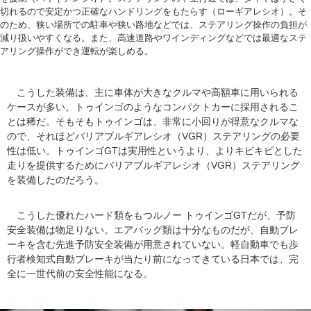
切れるので安定かつ正確なハンドリングをもたらす（ローギアレシオ）。そ
のため、狭い場所での駐車や狭い路地などでは、ステアリング操作の負担が
減り扱いやすくなる。また、高速道路やワインディングなどでは最適なステ
アリング操作ができ運転が楽しめる。
こうした装備は、主に車体が大きなクルマや高額車に用いられる
ケースが多い。トゥインゴのようなコンパクトカーに採用されるこ
とは稀だ。そもそもトゥインゴは、非常に小回りが得意なクルマな
ので、それほどバリアブルギアレシオ（VGR）ステアリングの必要
性は低い。トゥインゴGTは実用性というより、よりキビキビとした
走りを提供するためにバリアブルギアレシオ（VGR）ステアリング
を装備したのだろう。
こうした優れたハード類をもつルノー トゥインゴGTだが、予防
安全装備は物足りない。エアバッグ類は十分なものだが、自動ブレ
ーキを含む先進予防安全装備が用意されていない。軽自動車でも歩
行者検知式自動ブレーキが当たり前になってきている日本では、完
全に一世代前の安全性能になる。