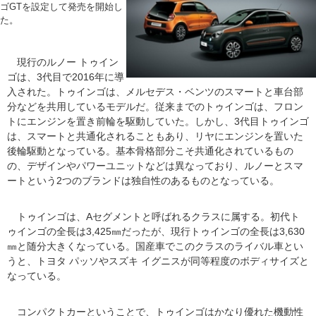
ゴGTを設定して発売を開始し
た。
現行のルノー トゥイン
ゴは、3代目で2016年に導
入された。トゥインゴは、メルセデス・ベンツのスマートと車台部
分などを共用しているモデルだ。従来までのトゥインゴは、フロン
トにエンジンを置き前輪を駆動していた。しかし、3代目トゥインゴ
は、スマートと共通化されることもあり、リヤにエンジンを置いた
後輪駆動となっている。基本骨格部分こそ共通化されているもの
の、デザインやパワーユニットなどは異なっており、ルノーとスマ
ートという2つのブランドは独自性のあるものとなっている。
トゥインゴは、Aセグメントと呼ばれるクラスに属する。初代ト
ゥインゴの全長は3,425㎜だったが、現行トゥインゴの全長は3,630
㎜と随分大きくなっている。国産車でこのクラスのライバル車とい
うと、トヨタ パッソやスズキ イグニスが同等程度のボディサイズと
なっている。
コンパクトカーということで、トゥインゴはかなり優れた機動性