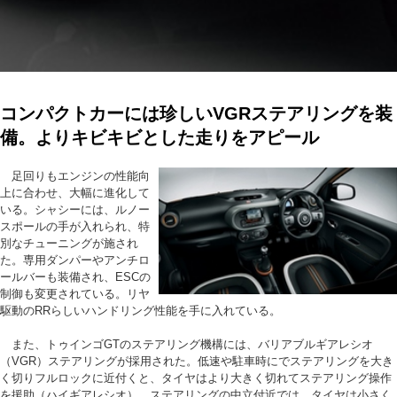
コンパクトカーには珍しいVGRステアリングを装
備。よりキビキビとした走りをアピール
足回りもエンジンの性能向
上に合わせ、大幅に進化して
いる。シャシーには、ルノー
スポールの手が入れられ、特
別なチューニングが施され
た。専用ダンパーやアンチロ
ールバーも装備され、ESCの
制御も変更されている。リヤ
駆動のRRらしいハンドリング性能を手に入れている。
また、トゥインゴGTのステアリング機構には、バリアブルギアレシオ
（VGR）ステアリングが採用された。低速や駐車時にでステアリングを大き
く切りフルロックに近付くと、タイヤはより大きく切れてステアリング操作
を援助（ハイギアレシオ）。ステアリングの中立付近では、タイヤは小さく