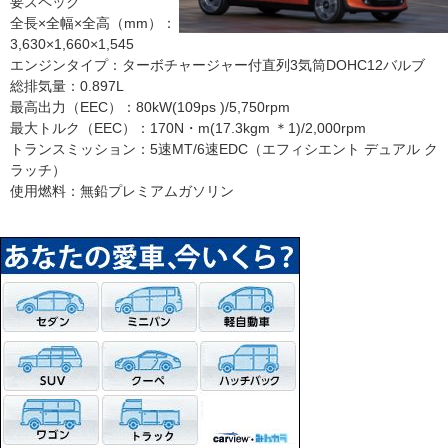
要スペック
全長×全幅×全高（mm）：
3,630×1,660×1,545
エンジンタイプ：ターボチャージャー付直列3気筒DOHC12バルブ
総排気量：0.897L
最高出力（EEC）：80kW(109ps )/5,750rpm
最大トルク（EEC）：170N・m(17.3kgm ＊1)/2,000rpm
トランスミッション：5速MT/6速EDC（エフィシエント デュアル ク
ラッチ）
使用燃料：無鉛プレミアムガソリン