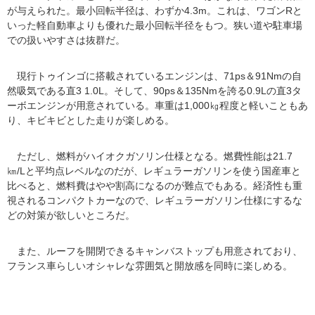
が与えられた。最小回転半径は、わずか4.3m。これは、ワゴンRと
いった軽自動車よりも優れた最小回転半径をもつ。狭い道や駐車場
での扱いやすさは抜群だ。
現行トゥインゴに搭載されているエンジンは、71ps＆91Nmの自
然吸気である直3 1.0L。そして、90ps＆135Nmを誇る0.9Lの直3タ
ーボエンジンが用意されている。車重は1,000㎏程度と軽いこともあ
り、キビキビとした走りが楽しめる。
ただし、燃料がハイオクガソリン仕様となる。燃費性能は21.7
㎞/Lと平均点レベルなのだが、レギュラーガソリンを使う国産車と
比べると、燃料費はやや割高になるのが難点でもある。経済性も重
視されるコンパクトカーなので、レギュラーガソリン仕様にするな
どの対策が欲しいところだ。
また、ルーフを開閉できるキャンバストップも用意されており、
フランス車らしいオシャレな雰囲気と開放感を同時に楽しめる。