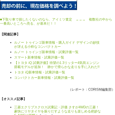
■
下取り車で損したくないのなら、アイミツ査定 →→→ 複数社の中から
一番高いところへ売る、が基本だ！！
【関連記事】
ルノー トゥインゴ新車情報・購入ガイド デザインの妙技
が冴える小粋なコンパクトカー
ルノー トゥインゴ新車情報・試乗評価一覧
スマート新車情報・試乗評価一覧
【トヨタ iQ 試乗評価】待望の1.3リッター4気筒エンジン
搭載モデルが追加！ 静かで滑らかな走りを手に入れた!!
トヨタ iQ新車情報・試乗評価一覧
コンパクトカー新車情報・試乗評価一覧
（レポート：
CORISM編集部
）
【オススメ記事】
三菱エクリプスクロス試乗記・評価 さすが4WDの三菱！
豪快にリヤタイヤを振りだすような走りも楽しめる絶妙な