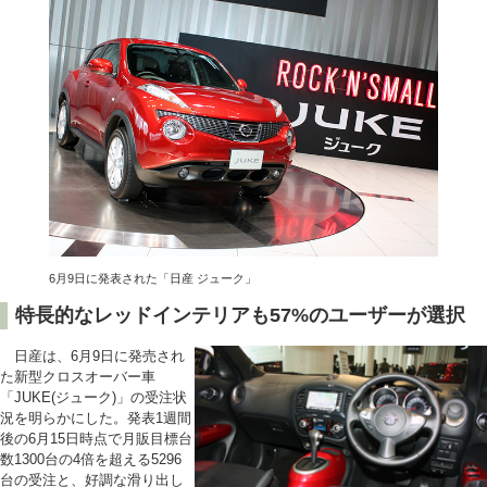
6月9日に発表された「日産 ジューク」
特長的なレッドインテリアも57%のユーザーが選択
日産は、6月9日に発売され
た新型クロスオーバー車
「JUKE(ジューク)」の受注状
況を明らかにした。発表1週間
後の6月15日時点で月販目標台
数1300台の4倍を超える5296
台の受注と、好調な滑り出し