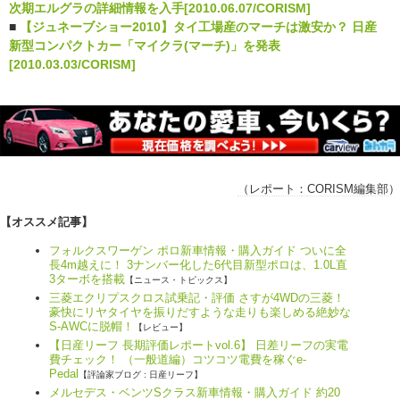
次期エルグラの詳細情報を入手[2010.06.07/CORISM]
■
【ジュネーブショー2010】タイ工場産のマーチは激安か？ 日産
新型コンパクトカー「マイクラ(マーチ)」を発表
[2010.03.03/CORISM]
（レポート：
CORISM編集部
）
【オススメ記事】
フォルクスワーゲン ポロ新車情報・購入ガイド ついに全
長4m越えに！ 3ナンバー化した6代目新型ポロは、1.0L直
3ターボを搭載
【ニュース・トピックス】
三菱エクリプスクロス試乗記・評価 さすが4WDの三菱！
豪快にリヤタイヤを振りだすような走りも楽しめる絶妙な
S-AWCに脱帽！
【レビュー】
【日産リーフ 長期評価レポートvol.6】 日差リーフの実電
費チェック！ （一般道編）コツコツ電費を稼ぐe-
Pedal
【評論家ブログ : 日産リーフ】
メルセデス・ベンツSクラス新車情報・購入ガイド 約20