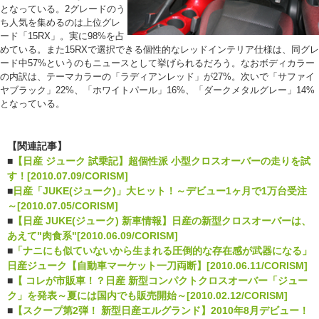
となっている。2グレードのう
ち人気を集めるのは上位グレ
ード「15RX」。実に98%を占
めている。また15RXで選択できる個性的なレッドインテリア仕様は、同グレ
ード中57%というのもニュースとして挙げられるだろう。なおボディカラー
の内訳は、テーマカラーの「ラディアンレッド」が27%。次いで「サファイ
ヤブラック」22%、「ホワイトパール」16%、「ダークメタルグレー」14%
となっている。
【関連記事】
■
【日産 ジューク 試乗記】超個性派 小型クロスオーバーの走りを試
す！[2010.07.09/CORISM]
■
日産「JUKE(ジューク)」大ヒット！～デビュー1ヶ月で1万台受注
～[2010.07.05/CORISM]
■
【日産 JUKE(ジューク) 新車情報】日産の新型クロスオーバーは、
あえて"肉食系"[2010.06.09/CORISM]
■
「ナニにも似ていないから生まれる圧倒的な存在感が武器になる」
日産ジューク【自動車マーケット一刀両断】[2010.06.11/CORISM]
■
【 コレが市販車！？日産 新型コンパクトクロスオーバー「ジュー
ク」を発表～夏には国内でも販売開始～[2010.02.12/CORISM]
■
【スクープ第2弾！ 新型日産エルグランド】2010年8月デビュー！