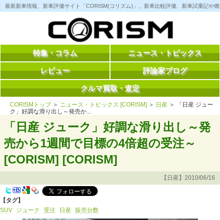
コ
最新新車情報、新車評価サイト「CORISM(コリズム)」。新車比較評価、新車試乗記
ン
テ
ン
ツ
へ
ス
特集・コラム
ニュース・トピックス
キ
ッ
レビュー
評論家ブログ
プ
クルマ買取・査定
CORISMトップ
＞
ニュース・トピックス [CORISM]
＞
日産
＞ 「日産 ジュー
ク」好調な滑り出し～発売か...
「日産 ジューク」好調な滑り出し～発
売から1週間で目標の4倍超の受注～
[CORISM] [CORISM]
【日産】2010/06/16
【タグ】
SUV
ジューク
受注
日産
販売台数