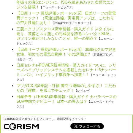
年振りの直6エンジンに、ISGを組みあわせた次世代エン
ジンを搭載！
【ニュース・トピックス】
【日産リーフ 長期評価レポートvol.5】 日差リーフの実電
費チェック！ （高速道路編）実電費アップは、こだわり
の空力性能にあり！
【評論家ブログ : 日産リーフ】
三菱エクリプスクロス新車情報・購入ガイド スタイルに
走り、装備とスキ無しの完成度を誇るコンパクトSUV。
ガソリン車だけしかないことが、唯一の弱点？
【ニュース・
トピックス】
【日産リーフ 長期評価レポートvol.4】 30歳代クルマ好き
女性、初めての電気自動車！ その評価は？
【評論家ブログ :
日産リーフ】
日産セレナe-POWER新車情報・購入ガイド ついに、シリ
ーズハイブリッドシステムを搭載したセレナ！ 5ナンバー
ミニバン、ハイブリッド車戦争へ加速！！
【ニュース・トピッ
クス】
マツダCX-8試乗記・評価 際立つ運転のしやすさ！ こだわ
りの「躍度」を雪上でチェック！
【レビュー】
日産テラ（TERRA)新車情報・購入ガイド ナバラベースの
SUV中国でデビュー！ 日本への導入は？
【ニュース・トピッ
クス】
CORISM公式アカウントをフォローし、最新記事をチェック！