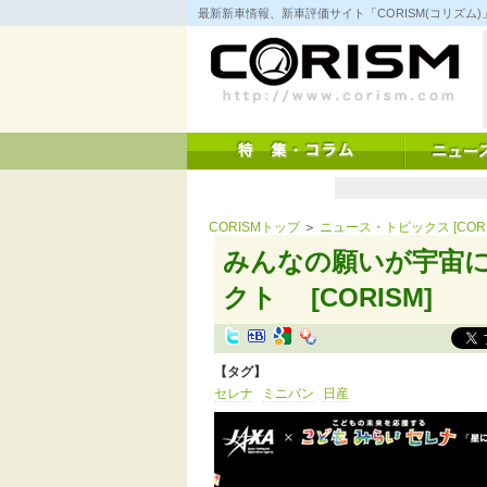
コ
最新新車情報、新車評価サイト「CORISM(コリズ
ン
テ
ン
ツ
へ
ス
キ
ッ
プ
CORISMトップ
＞
ニュース・トピックス [CORI
みんなの願いが宇宙
クト [CORISM]
【タグ】
セレナ
ミニバン
日産