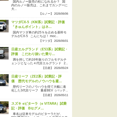
国内ルノー販売の柱になれるか？ 国
内のルノー販売は、これまでカングーに
大...
【ルノー】 2026/06/06
マツダCX-5（KM系）試乗記・評価
「きゅんポイント」はネ...
国内マツダ車の約25％を占める基幹モ
デルがCX-5 こんにちは！ moc...
【マツダ】 2026/06/01
日産エルグランド（E53系）試乗記・
評価 こだわり抜いた乗り...
満を持して約16年振りのフルモデルチ
ェンジとなった４代目エルグランド 2...
【日産】 2026/05/24
日産リーフ（ZE2系）試乗記・評
価 歴代モデルのノウハウを凝...
歴代リーフのノウハウを得て大幅に進
化した3代目リーフ 量産BEV（バッテ...
【日産】 2026/05/11
スズキ eビターラ（e VITARA）試乗
記・評価 Bセグメ...
車名は従来モデルのビターラだが、