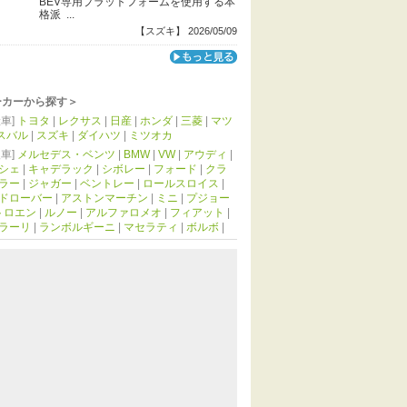
BEV専用プラットフォームを使用する本
格派 ...
【スズキ】 2026/05/09
ーカーから探す＞
車]
トヨタ
|
レクサス
|
日産
|
ホンダ
|
三菱
|
マツ
スバル
|
スズキ
|
ダイハツ
|
ミツオカ
車]
メルセデス・ベンツ
|
BMW
|
VW
|
アウディ
|
シェ
|
キャデラック
|
シボレー
|
フォード
|
クラ
ラー
|
ジャガー
|
ベントレー
|
ロールスロイス
|
ドローバー
|
アストンマーチン
|
ミニ
|
プジョー
トロエン
|
ルノー
|
アルファロメオ
|
フィアット
|
ラーリ
|
ランボルギーニ
|
マセラティ
|
ボルボ
|