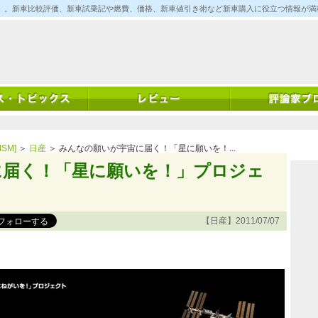
ム)」。新車比較評価、新車試乗記や燃費、価格、新車値引き術など新車購入に役立つ情報が
SM]
＞
日産
＞ みんなの願いが宇宙に届く！「星に願いを！...
に届く！「星に願いを！」プロジェ
【日産】2011/07/07