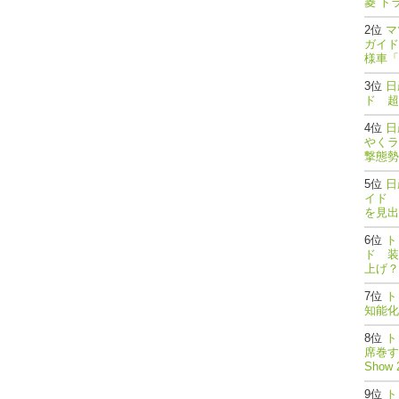
菱 ト
マ
ガイド
様車「
日
ド 超
日
やくラ
撃態勢完了
日
イド 
を見出
ト
ド 装
上げ？
ト
知能
ト
席巻する
Show 
ト