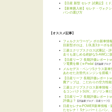
【日産 新型 セレナ 試乗記】ミ
【新車購入術】セレナ・ヴォクシ
バンの選び方
【オススメ記事】
フォルクスワーゲン ポロ新車情報
目新型ポロは、1.0L直3ターボを
三菱エクリプスクロス試乗記・評
走りも楽しめる絶妙なS-AWCに
【日産リーフ 長期評価レポートv
ツ電費を稼ぐe-Pedal
【評論家ブログ 
メルセデス・ベンツSクラス新車情
あわせた次世代エンジンを搭載！
【日産リーフ 長期評価レポートv
費アップは、こだわりの空力性能
三菱エクリプスクロス新車情報・
るコンパクトSUV。ガソリン車
【日産リーフ 長期評価レポートvo
評価は？
【評論家ブログ : 日産リーフ】
日産セレナe-POWER新車情報
たセレナ！ 5ナンバーミニバン