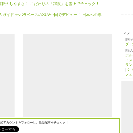
つ運転のしやすさ！ こだわりの「躍度」を雪上でチェック！
購入ガイド ナバラベースのSUV中国でデビュー！ 日本への導
＜メ
[国産
ダ
|
[輸入
ポル
イス
ラン
|
シ
フェ
M公式アカウントをフォローし、最新記事をチェック！