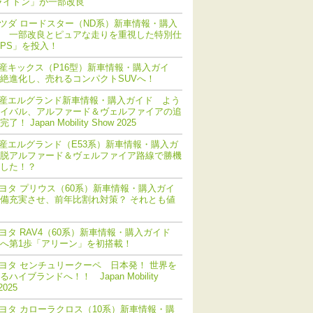
ライトン」が一部改良
ツダ ロードスター（ND系）新車情報・購入
 一部改良とピュアな走りを重視した特別仕
PS」を投入！
産キックス（P16型）新車情報・購入ガイ
絶進化し、売れるコンパクトSUVへ！
産エルグランド新車情報・購入ガイド よう
イバル、アルファード＆ヴェルファイアの追
！ Japan Mobility Show 2025
産エルグランド（E53系）新車情報・購入ガ
脱アルファード＆ヴェルファイア路線で勝機
した！？
ヨタ プリウス（60系）新車情報・購入ガイ
備充実させ、前年比割れ対策？ それとも値
ヨタ RAV4（60系）新車情報・購入ガイド
化へ第1歩「アリーン」を初搭載！
ヨタ センチュリークーペ 日本発！ 世界を
ハイブランドへ！！ Japan Mobility
2025
ヨタ カローラクロス（10系）新車情報・購