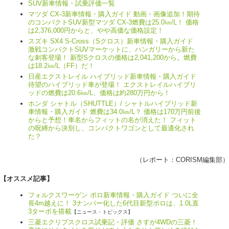
SUV新車情報・試乗評価一覧
マツダ CX-3新車情報・購入ガイド 動画・画像追加！期待
のコンパクトSUV新型マツダ CX-3燃費は25.0㎞/L！ 価格
は2,376,000円からと、やや高価な価格設定！
スズキ SX4 S-Cross（Sクロス）新車情報・購入ガイド
激戦コンパクトSUVマーケットに、ハンガリーから新た
な刺客登場！ 新型Sクロスの価格は2,041,200から。燃費
は18.2㎞/L（FF）だ！
日産エクストレイル ハイブリッド新車情報・購入ガイド
待望のハイブリッド車が登場！ エクストレイルハイブリ
ッドの燃費は20.6㎞/L、価格は約280万円から！
ホンダ シャトル（SHUTTLE）/ シャトルハイブリッド新
車情報・購入ガイド 燃費は34.0㎞/L？ 価格は170万円前後
からと予想！車名からフィットの名が消えた！ フィット
の呪縛から決別し、コンパクトワゴンとして最適化され
た？
（レポート：
CORISM編集部
）
【オススメ記事】
フォルクスワーゲン ポロ新車情報・購入ガイド ついに全
長4m越えに！ 3ナンバー化した6代目新型ポロは、1.0L直
3ターボを搭載
【ニュース・トピックス】
三菱エクリプスクロス試乗記・評価 さすが4WDの三菱！