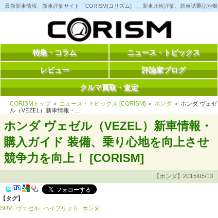
コ
最新新車情報、新車評価サイト「CORISM(コリズム)」。新車比較評価、新車試乗記
ン
テ
ン
ツ
へ
ス
特集・コラム
ニュース・トピックス
キ
ッ
レビュー
評論家ブログ
プ
クルマ買取・査定
CORISMトップ
＞
ニュース・トピックス [CORISM]
＞
ホンダ
＞ ホンダ ヴェゼ
ル（VEZEL）新車情報・...
ホンダ ヴェゼル（VEZEL）新車情報・
購入ガイド 装備、乗り心地を向上させ
競争力を向上！ [CORISM]
【ホンダ】2015/05/13
【タグ】
SUV
ヴェゼル
ハイブリッド
ホンダ