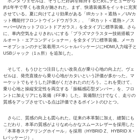
ホンダ ヴェゼルは、そうした好調を維持するためにデビューから
約1年半で早くも改良が施された。まず、快適装備系をイッキに充実
させている。夏に向けてより効果がある「IRカット＜遮熱＞／UVカ
ット機能付フロントウインドウガラス」、「IRカット＜遮熱＞／ス
ーパーUVカットフロントドアガラス」を全タイプに標準装備。さら
に、車内空気をよりきれいにする「プラズマクラスター技術搭載フ
ルオート・エアコンディショナー」を全タイプに標準装備。メーカ
ーオプションのナビ装着用スペシャルパッケージにHDMI入力端子と
USBジャック（1ヵ所）を追加した。
そして、もうひとつ注目したい改良点が乗り心地の向上だ。ヴェ
ゼルは、発売直後から乗り心地がカタいという評価が多かった。マ
ーケットでもそうした評価がくだされたのだろう。これを受けて、
乗り心地と操縦安定性を両立する「振幅感応型ダンパー」を、フロ
ントに加えリアにも装備（FF車）した。装備類だけでなく、走りの
質感をアップさせている点は評価できるポイントのひとつ。
さらに、質感の向上も図られた。従来の本革製に加え、縫製にも
こだわり、本革の質感がよりなめらかなスムースレザーを採用した
「本革巻ステアリングホイール」を採用（HYBRID Z、HYBRID X・
Lパッケージ）。