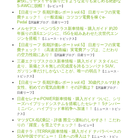
豪快にリヤタイヤを振りだすような走りも楽しめる絶妙な
S-AWCに脱帽！
【レビュー】
【日産リーフ 長期評価レポートvol.6】 日差リーフの実電
費チェック！ （一般道編）コツコツ電費を稼ぐe-
Pedal
【評論家ブログ : 日産リーフ】
メルセデス・ベンツSクラス新車情報・購入ガイド 約20
年振りの直6エンジンに、ISGを組みあわせた次世代エン
ジンを搭載！
【ニュース・トピックス】
【日産リーフ 長期評価レポートvol.5】 日差リーフの実電
費チェック！ （高速道路編）実電費アップは、こだわり
の空力性能にあり！
【評論家ブログ : 日産リーフ】
三菱エクリプスクロス新車情報・購入ガイド スタイルに
走り、装備とスキ無しの完成度を誇るコンパクトSUV。
ガソリン車だけしかないことが、唯一の弱点？
【ニュース・
トピックス】
【日産リーフ 長期評価レポートvol.4】 30歳代クルマ好き
女性、初めての電気自動車！ その評価は？
【評論家ブログ :
日産リーフ】
日産セレナe-POWER新車情報・購入ガイド ついに、シリ
ーズハイブリッドシステムを搭載したセレナ！ 5ナンバー
ミニバン、ハイブリッド車戦争へ加速！！
【ニュース・トピッ
クス】
マツダCX-8試乗記・評価 際立つ運転のしやすさ！ こだわ
りの「躍度」を雪上でチェック！
【レビュー】
日産テラ（TERRA)新車情報・購入ガイド ナバラベースの
SUV中国でデビュー！ 日本への導入は？
【ニュース・トピッ