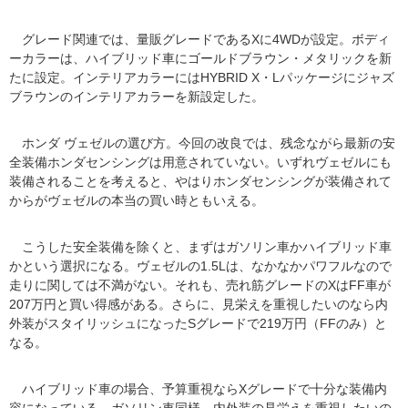
グレード関連では、量販グレードであるXに4WDが設定。ボディ
ーカラーは、ハイブリッド車にゴールドブラウン・メタリックを新
たに設定。インテリアカラーにはHYBRID X・Lパッケージにジャズ
ブラウンのインテリアカラーを新設定した。
ホンダ ヴェゼルの選び方。今回の改良では、残念ながら最新の安
全装備ホンダセンシングは用意されていない。いずれヴェゼルにも
装備されることを考えると、やはりホンダセンシングが装備されて
からがヴェゼルの本当の買い時ともいえる。
こうした安全装備を除くと、まずはガソリン車かハイブリッド車
かという選択になる。ヴェゼルの1.5Lは、なかなかパワフルなので
走りに関しては不満がない。それも、売れ筋グレードのXはFF車が
207万円と買い得感がある。さらに、見栄えを重視したいのなら内
外装がスタイリッシュになったSグレードで219万円（FFのみ）と
なる。
ハイブリッド車の場合、予算重視ならXグレードで十分な装備内
容になっている。ガソリン車同様、内外装の見栄えを重視したいの