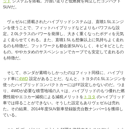
ッド
システムを搭載。力強い走りと低燃費を両立したコンパクト
SUVだ。
ヴェゼルに搭載されたハイブリッドシステムは、直噴1.5Lエンジ
ンを使うことで、フィットハイブリッドなどよりもパワフルな設
定。2.0Lクラスのパワーを発揮し、大きく重くなったボディを元気
よく走らせてくれる。また、直噴1.5Lも想像以上に気持ちよく走れ
るのも特徴だ。フットワークも都会派SUVらしく、キビキビとした
もの。ややカタめのサスペンションでカーブでも安定して走れるの
も特徴だ。
そして、ホンダが素晴らしかったのはフィット同様に、ハイブリ
ッド車に
4WD
設定があることだ。なんと、トヨタの1.5Lエンジンを
使ったハイブリッドコンパクトカーにはFF設定しかないのだ。つま
り、4WDが必要な積雪地域の人々は、ハイブリッドのもつ優れた燃
費性能やエコカー減税による減税メリットを
トヨタ
のハイブリッド
車では得ることができない。そうした設定もありヴェゼルは売れ
た。その結果、2014年度SUV新車登録販売台数ナンバー1を獲得し
ている。