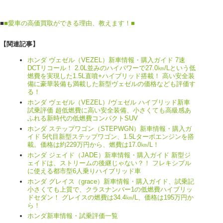
■
■愛車の高価買取ができる理由、教えます！■
【関連記事】
ホンダ ヴェゼル（VEZEL）新車情報・購入ガイド 7速
DCTリコール！ 2.0L並みのハイパワーで27.0㎞/Lという低
燃費を実現した1.5L直噴+ハイブリッド搭載！ 高い安全装
備に豪華装備も満載した新型ヴェゼルの価格なども評価す
る！
ホンダ ヴェゼル（VEZEL）/ヴェゼル ハイブリッド新車
試乗評価 超低燃費に高い安全装備、小さくても高級感あ
ふれる新時代の低燃費コンパクトSUV
ホンダ ステップワゴン（STEPWGN）新車情報・購入ガ
イド 5代目新型ステップワゴン、1.5Lターボエンジンを搭
載。価格は約229万円から、燃費は17.0㎞/L！
ホンダ ジェイド（JADE）新車情報・購入ガイド 新型ジ
ェイドは、ストリームの後継じゃない？！ フレキシブル
に使える都市型6人乗りハイブリッド車
ホンダ グレイス（grace）新車情報・購入ガイド、試乗記
小さくても上質で、クラスナンバー1の低燃費ハイブリッ
ドセダン！ グレイスの燃費は34.4㎞/L、価格は195万円か
ら！
ホンダ新車情報・試乗評価一覧