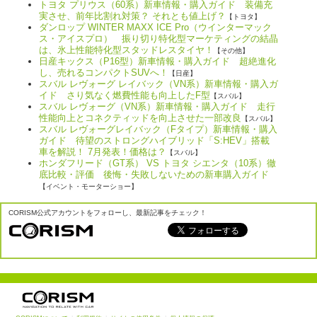
トヨタ プリウス（60系）新車情報・購入ガイド 装備充
実させ、前年比割れ対策？ それとも値上げ？
【トヨタ】
ダンロップ WINTER MAXX ICE Pro（ウインターマック
ス・アイスプロ） 振り切り特化型マーケティングの結晶
は、氷上性能特化型スタッドレスタイヤ！
【その他】
日産キックス（P16型）新車情報・購入ガイド 超絶進化
し、売れるコンパクトSUVへ！
【日産】
スバル レヴォーグ レイバック（VN系）新車情報・購入ガ
イド さり気なく燃費性能も向上したF型
【スバル】
スバル レヴォーグ（VN系）新車情報・購入ガイド 走行
性能向上とコネクティッドを向上させた一部改良
【スバル】
スバル レヴォーグレイバック（Fタイプ）新車情報・購入
ガイド 待望のストロングハイブリッド「S:HEV」搭載
車を解説！ 7月発表！価格は？
【スバル】
ホンダフリード（GT系） VS トヨタ シエンタ（10系）徹
底比較・評価 後悔・失敗しないための新車購入ガイド
【イベント・モーターショー】
CORISM公式アカウントをフォローし、最新記事をチェック！