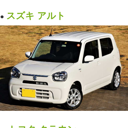
スズキ
アルト
●