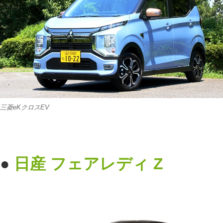
三菱eKクロスEV
●
日産
フェアレディ Z