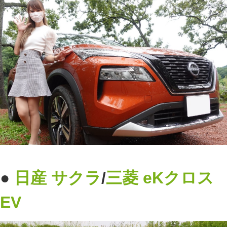
●
日産
サクラ
/
三菱
eKクロス
EV