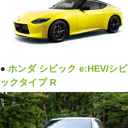
●
ホンダ
シビック e:HEV/シビ
ックタイプ R