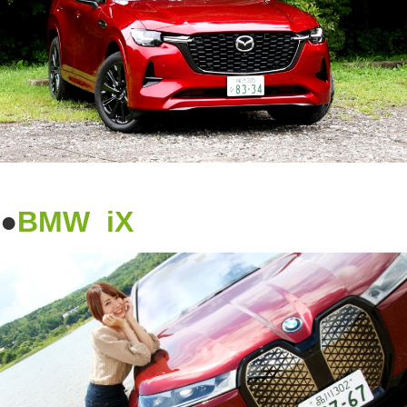
●
BMW
iX