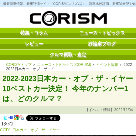
コ
最新新車情報、新車評価サイト「CORISM(コリズム)」。新車比較評価、新車試乗記
ン
テ
ン
ツ
へ
ス
特集・コラム
ニュース・トピックス
キ
ッ
レビュー
評論家ブログ
プ
クルマ買取・査定
CORISMトップ
＞
ニュース・トピックス [CORISM]
＞
イベント情報
＞ 2022-
2023日本カー・オブ・ザ・イ...
2022-2023日本カー・オブ・ザ・イヤー
10ベストカー決定！ 今年のナンバー1
は、どのクルマ？
【イベント情報】2022/11/04
【タグ】
COTY
日本カー・オブ・ザ・イヤー