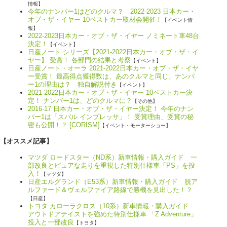
情報】
今年のナンバー1はどのクルマ？ 2022-2023 日本カー・
オブ・ザ・イヤー 10ベストカー取材会開催！
【イベント情
報】
2022-2023日本カー・オブ・ザ・イヤー ノミネート車48台
決定！
【イベント】
日産ノート シリーズ【2021-2022日本カー・オブ・ザ・イ
ヤー】 受賞！ 各部門の結果と考察
【イベント】
日産ノート・オーラ 2021-2022日本カー・オブ・ザ・イヤ
ー受賞！ 最高得点獲得数は、あのクルマと同じ。ナンバ
ー1の理由は？ 独自解説付き
【イベント】
2021-2022日本カー・オブ・ザ・イヤー 10ベストカー決
定！ ナンバー1は、どのクルマに？
【その他】
2016-17 日本カー・オブ・ザ・イヤー決定！ 今年のナン
バー1は「スバル インプレッサ」！ 受賞理由、受賞の秘
密も公開！？ [CORISM]
【イベント・モーターショー】
【オススメ記事】
マツダ ロードスター（ND系）新車情報・購入ガイド 一
部改良とピュアな走りを重視した特別仕様車「PS」を投
入！
【マツダ】
日産エルグランド（E53系）新車情報・購入ガイド 脱ア
ルファード＆ヴェルファイア路線で勝機を見出した！？
【日産】
トヨタ カローラクロス（10系）新車情報・購入ガイド
アウトドアテイストを強めた特別仕様車 「Z Adventure」
投入と一部改良
【トヨタ】