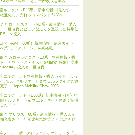
Rスポーツ追加！ と、一部改良を解説
産キックス（P16型）新車情報・購入ガイ
絶進化し、売れるコンパクトSUVへ！
ツダ ロードスター（ND系）新車情報・購入
 一部改良とピュアな走りを重視した特別仕
PS」を投入！
ヨタ RAV4（60系）新車情報・購入ガイド
化へ第1歩「アリーン」を初搭載！
ヨタ カローラクロス（10系）新車情報・購
ド アウトドアテイストを強めた特別仕様車
dventure」投入と一部改良
産エルグランド新車情報・購入ガイド よう
イバル、アルファード＆ヴェルファイアの追
！ Japan Mobility Show 2025
産エルグランド（E53系）新車情報・購入ガ
脱アルファード＆ヴェルファイア路線で勝機
した！？
ヨタ プリウス（60系）新車情報・購入ガイ
備充実させ、前年比割れ対策？ それとも値
産メーカー唯一のピックアップトラック「三