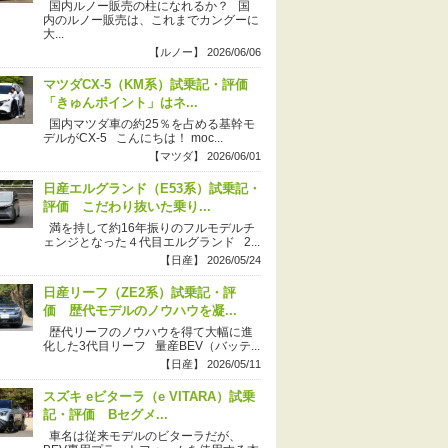
国内ルノー販売の柱になれるか？ 国
内のルノー販売は、これまでカングーに
大...
【ルノー】 2026/06/06
マツダCX-5（KM系）試乗記・評価
「きゅんポイント」はネ...
国内マツダ車の約25％を占める基幹モ
デルがCX-5 こんにちは！ moc...
【マツダ】 2026/06/01
日産エルグランド（E53系）試乗記・
評価 こだわり抜いた乗り...
満を持して約16年振りのフルモデルチ
ェンジとなった４代目エルグランド 2...
【日産】 2026/05/24
日産リーフ（ZE2系）試乗記・評
価 歴代モデルのノウハウを凝...
歴代リーフのノウハウを得て大幅に進
化した3代目リーフ 量産BEV（バッテ...
【日産】 2026/05/11
スズキ eビターラ（e VITARA）試乗
記・評価 Bセグメ...
車名は従来モデルのビターラだが、