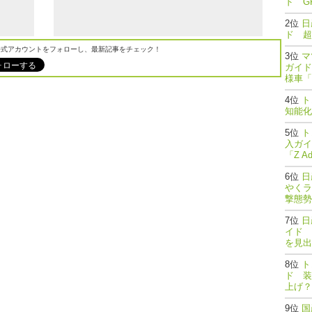
ド G
日
ド 超
M公式アカウントをフォローし、最新記事をチェック！
マ
ガイド
様車「
ト
知能
ト
入ガイ
「Z A
日
やくラ
撃態勢完了
日
イド 
を見出
ト
ド 装
上げ？
国