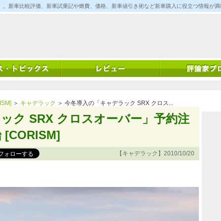
ム)」。新車比較評価、新車試乗記や燃費、価格、新車値引き術など新車購入に役立つ情報が
SM]
＞
キャデラック
＞ 今冬導入の「キャデラック SRX クロス...
ック SRX クロスオーバー」予約注
CORISM]
【キャデラック】2010/10/20