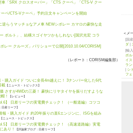
車「SRX クロスオーバー」「CTS クーペ」「CTS-V クー
クーペ/CTS-Vクーペ」予約注文キャンペーンを開始
に逆らうマッチョなアメ車 NEWシボレー カマロの豪快な走
＜メ
ー ボルト」、結構スゴイヤツかもしれない[国沢光宏 コラ
[国産
ダ
|
ー クルーズ」パリショーで公開[2010.10.04/CORISM]
[輸入
ポル
（レポート：
CORISM編集部
）
イス
ラン
|
シ
フェ
・購入ガイド ついに全長4m越えに！ 3ナンバー化した6代
搭載
【ニュース・トピックス】
価 さすが4WDの三菱！ 豪快にリヤタイヤを振りだすような
脱帽！
【レビュー】
ol.6】 日差リーフの実電費チェック！ （一般道編）コツコ
: 日産リーフ】
報・購入ガイド 約20年振りの直6エンジンに、ISGを組み
【ニュース・トピックス】
ol.5】 日差リーフの実電費チェック！ （高速道路編）実電
にあり！
【評論家ブログ : 日産リーフ】