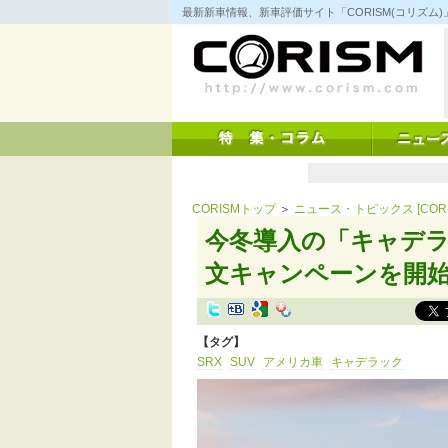
コ
最新新車情報、新車評価サイト「CORISM(コリズ
ン
テ
ン
ツ
へ
ス
キ
ッ
プ
CORISMトップ
＞
ニュース・トピックス [CORI
今冬導入の「キャデラ
文キャンペーンを開始 [
【タグ】
SRX
SUV
アメリカ車
キャデラック