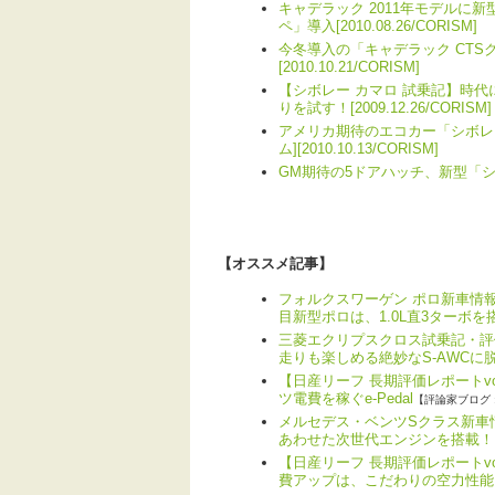
キャデラック 2011年モデルに新型
ペ」導入[2010.08.26/CORISM]
今冬導入の「キャデラック CTS
[2010.10.21/CORISM]
【シボレー カマロ 試乗記】時代
りを試す！[2009.12.26/CORISM]
アメリカ期待のエコカー「シボレ
ム][2010.10.13/CORISM]
GM期待の5ドアハッチ、新型「シボレ
【オススメ記事】
フォルクスワーゲン ポロ新車情報
目新型ポロは、1.0L直3ターボを
三菱エクリプスクロス試乗記・評
走りも楽しめる絶妙なS-AWCに
【日産リーフ 長期評価レポートv
ツ電費を稼ぐe-Pedal
【評論家ブログ 
メルセデス・ベンツSクラス新車情
あわせた次世代エンジンを搭載！
【日産リーフ 長期評価レポートv
費アップは、こだわりの空力性能