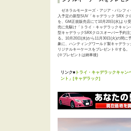
ゼネラルモーターズ・アジア・パシフィ
入予定の新型SUV「キャデラック SRX 
を、GM正規販売店にて10月20日(水)よ
売に先駆け「トライ・キャデラックキャン
型キャデラックSRXクロスオーバー予約
る。10月20日(水)から11月30日(火)の
象に、ハンティングワールド製キャデラッ
リジナルキーケースをプレゼント※する。
(※プレゼントは納車後)
リンク■
トライ・キャデラックキャン
ント」[キャデラック]