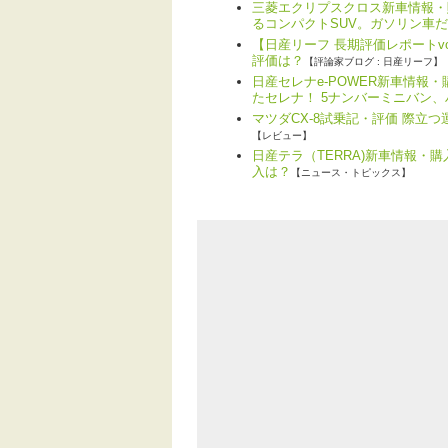
三菱エクリプスクロス新車情報・
るコンパクトSUV。ガソリン車
【日産リーフ 長期評価レポートvo
評価は？
【評論家ブログ : 日産リーフ】
日産セレナe-POWER新車情報
たセレナ！ 5ナンバーミニバン
マツダCX-8試乗記・評価 際立
【レビュー】
日産テラ（TERRA)新車情報・
入は？
【ニュース・トピックス】