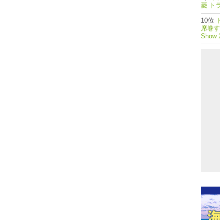
菱 ト
席巻する
Show 