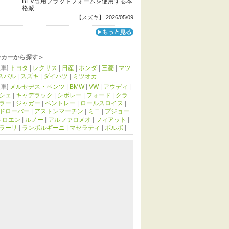
BEV専用プラットフォームを使用する本
格派 ...
【スズキ】 2026/05/09
ーカーから探す＞
車]
トヨタ
|
レクサス
|
日産
|
ホンダ
|
三菱
|
マツ
スバル
|
スズキ
|
ダイハツ
|
ミツオカ
車]
メルセデス・ベンツ
|
BMW
|
VW
|
アウディ
|
シェ
|
キャデラック
|
シボレー
|
フォード
|
クラ
ラー
|
ジャガー
|
ベントレー
|
ロールスロイス
|
ドローバー
|
アストンマーチン
|
ミニ
|
プジョー
トロエン
|
ルノー
|
アルファロメオ
|
フィアット
|
ラーリ
|
ランボルギーニ
|
マセラティ
|
ボルボ
|