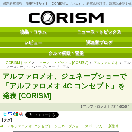
コ
最新新車情報、新車評価サイト「CORISM(コリズム)」。新車比較評価、新車試乗記
ン
テ
ン
ツ
へ
ス
特集・コラム
ニュース・トピックス
キ
ッ
レビュー
評論家ブログ
プ
クルマ買取・査定
CORISMトップ
＞
ニュース・トピックス [CORISM]
＞
アルファロメオ
＞ アル
ファロメオ、ジュネーブショーで「アル...
アルファロメオ、ジュネーブショーで
「アルファロメオ 4C コンセプト」を
発表 [CORISM]
【アルファロメオ】2011/03/07
【タグ】
4C
アルファロメオ
コンセプト
ジュネーブショー
スポーツカー
新型車