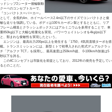
ッドシップ2シーター後輪駆動
クーペのコンセプトカーで、
『コンパクトスーパーカー』
として、全長約4m、ホイールベース2.4m以下のサイズでコンパクトさと俊
敏な走りを強調している。ボディは100％カーボン製とするとともに、リア
フレーム構造とクラッシュボックスにはアルミニウムを多用することで、車
重850kg以下と大幅な軽量化を実現。パワーウェイトレシオを4kg/ps以下
と、類まれな俊敏性を実現したという。
エンジンは、最高出力200ps以上を発生する「1750」4気筒直噴ターボを搭
載。トランスミッションには、新型ミトで初導入された乾式デュアルクラッ
チ「アルファ TCT」を採用し、最高速度は250km/h超、 0-100km/h加速は5
秒以下を誇る。
この4Cコンセプトは市販化を前提としており、2012年の発売を予定してい
るとのことだ。