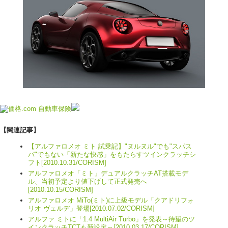
【関連記事】
【アルファロメオ ミト 試乗記】"ヌルヌル"でも"スパス
パ"でもない「新たな快感」をもたらすツインクラッチシ
フト[2010.10.31/CORISM]
アルファロメオ「ミト」デュアルクラッチAT搭載モデ
ル、当初予定より値下げして正式発売へ
[2010.10.15/CORISM]
アルファロメオ MiTo(ミト)に上級モデル「クアドリフォ
リオ ヴェルデ」登場[2010.07.02/CORISM]
アルファ ミトに「1.4 MultiAir Turbo」を発表～待望のツ
インクラッチTCTも新設定～[2010.03.17/CORISM]