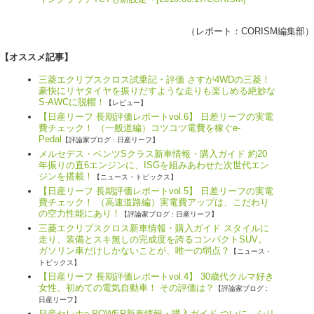
（レポート：
CORISM編集部
）
【オススメ記事】
三菱エクリプスクロス試乗記・評価 さすが4WDの三菱！
豪快にリヤタイヤを振りだすような走りも楽しめる絶妙な
S-AWCに脱帽！
【レビュー】
【日産リーフ 長期評価レポートvol.6】 日差リーフの実電
費チェック！ （一般道編）コツコツ電費を稼ぐe-
Pedal
【評論家ブログ : 日産リーフ】
メルセデス・ベンツSクラス新車情報・購入ガイド 約20
年振りの直6エンジンに、ISGを組みあわせた次世代エン
ジンを搭載！
【ニュース・トピックス】
【日産リーフ 長期評価レポートvol.5】 日差リーフの実電
費チェック！ （高速道路編）実電費アップは、こだわり
の空力性能にあり！
【評論家ブログ : 日産リーフ】
三菱エクリプスクロス新車情報・購入ガイド スタイルに
走り、装備とスキ無しの完成度を誇るコンパクトSUV。
ガソリン車だけしかないことが、唯一の弱点？
【ニュース・
トピックス】
【日産リーフ 長期評価レポートvol.4】 30歳代クルマ好き
女性、初めての電気自動車！ その評価は？
【評論家ブログ :
日産リーフ】
日産セレナe-POWER新車情報・購入ガイド ついに、シリ