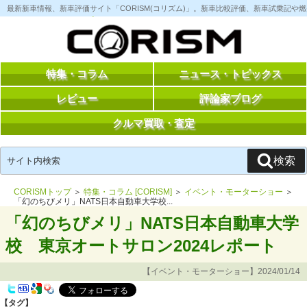
コ
最新新車情報、新車評価サイト「CORISM(コリズム)」。新車比較評価、新車試乗記
ン
テ
ン
ツ
へ
ス
特集・コラム
ニュース・トピックス
キ
ッ
レビュー
評論家ブログ
プ
クルマ買取・査定
検
検索
索:
CORISMトップ
＞
特集・コラム [CORISM]
＞
イベント・モーターショー
＞
「幻のちびメリ」NATS日本自動車大学校...
「幻のちびメリ」NATS日本自動車大学
校 東京オートサロン2024レポート
【イベント・モーターショー】2024/01/14
【タグ】