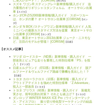
に潜入レポート！」 [CORISM]
【BLOG】
スズキ ワゴンR スティングレー新車情報/購入ガイド 迫
力重視のギリギリシャコタンフォルム オートサロン出展
車
【スズキ】
ホンダCR-Z/S2000新車情報/購入ガイド スポーツカー
は、ホンダの要？ オートサロン出展車 [CORISM]
【ホン
ダ】
ホンダ N BOX /ステップワゴン新車情報/購入ガイド 人気
ミニバンの最新カスタマイズ方法を提案 東京オートサロ
ン出展車 [CORISM]
【ホンダ】
日産、東京オートサロン2013出展車 ジューク・ニスモな
ど、注目のモデルが登場！ [CORISM]
【日産】
【オススメ記事】
マツダ ロードスター（ND系）新車情報・購入ガイド 一
部改良とピュアな走りを重視した特別仕様車「PS」を投
入！
【マツダ】
日産エルグランド（E53系）新車情報・購入ガイド 脱ア
ルファード＆ヴェルファイア路線で勝機を見出した！？
【日産】
トヨタ カローラクロス（10系）新車情報・購入ガイド
アウトドアテイストを強めた特別仕様車 「Z Adventure」
投入と一部改良
【トヨタ】
トヨタ プリウス（60系）新車情報・購入ガイド 装備充
実させ、前年比割れ対策？ それとも値上げ？
【トヨタ】
ダンロップ WINTER MAXX ICE Pro（ウインターマック
ス・アイスプロ） 振り切り特化型マーケティングの結晶