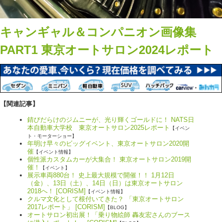
キャンギャル＆コンパニオン画像集
PART1 東京オートサロン2024レポート
【関連記事】
錆びだらけのジムニーが、光り輝くゴールドに！ NATS日
本自動車大学校 東京オートサロン2025レポート
【イベン
ト・モーターショー】
年明け早々のビッグイベント、東京オートサロン2020開
催
【イベント情報】
個性派カスタムカーが大集合！ 東京オートサロン2019開
催！
【イベント】
展示車両880台！ 史上最大規模で開催！！ 1月12日
（金）、13日（土）、14日（日）は東京オートサロン
2018へ！ [CORISM]
【イベント情報】
クルマ文化として根付いてきた？ 「東京オートサロン
2017レポート」 [CORISM]
【BLOG】
オートサロン初出展！「乗り物絵師 轟友宏さんのブース