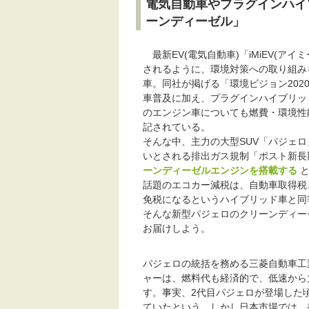
電気自動車やプラグインハイ
ーンディーゼル」
最新EV(電気自動車)「iMiEV(アイ
されるように、環境対策への取り組み
車。同社が掲げる「環境ビジョン202
車普及に加え、プラグインハイブリッ
のエンジン車についても燃費・環境性
記されている。
そんな中、主力の大型SUV「パジェ
いとされる排出ガス規制「ポスト新長
ーンディーゼルエンジンを搭載する
話題のエコカー減税は、自動車取得税と
免税になるというハイブリッド車と同
そんな新型パジェロのクリーンディー
お届けしよう。
パジェロの統括を務める三菱自動車工業
ャーは、燃料代も経済的で、低速から
す。事実、2代目パジェロが登場した頃
ていたという。しかし日本市場では、