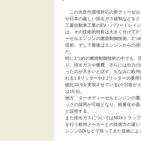
この次世代環境対応の新ディーゼル
や日本の厳しい排出ガス規制などをク
三菱自動車工業のEV・パワートレイン
は、その技術的特長は大きく分けて3
ーゼルエンジンの燃焼制御技術。2つめ
技術。そして最後はエンジンからの排
だ。
特に1つめの燃焼制御技術の中でも、圧縮
り、排出ガスや燃費、さらには出力の
ったのが大きいと話す。ちなみに欧州
れる1.8リッターや2.2リッターの
縮比14.9を実現させている(※日産
は15.6)。
他方、ターボディーゼルエンジンの重
ックの採用が可能となり、軽量化や基
と説明する。
また排出ガスについてはNOXトラッ
を行う欧州メーカーとの技術力の違い
ンジンGDIなどで培ってきた技術に