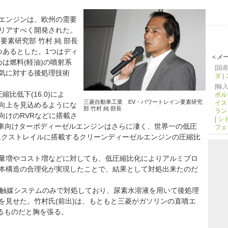
エンジンは、欧州の需要
リアすべく開発された。
要素研究部 竹村 純 部長
つあるとした。1つはディ
＜メ
は燃料(軽油)の噴射系
[国産
気に対する後処理技術
ダ
|
[輸入
比低下(16.0)によ
ポル
三菱自動車工業 EV・パワートレイン要素研究
イス
向上を見込めるようにな
部 竹村 純 部長
ラン
向けのRVRなどに搭載さ
|
シ
乗用車向けターボディーゼルエンジンはさらに凄く、世界一の低圧
フェ
がエクストレイルに搭載するクリーンディーゼルエンジンの圧縮比
量増やコスト増などに対しても、低圧縮比化によりアルミブロ
本構造の合理化が実現したことで、結果として対処出来たのだ
プ触媒システムのみで対処しており、尿素水溶液を用いて後処理
を見せた。竹村氏(前出)は、もともと三菱がガソリンの直噴エ
よるものだと胸を張る。