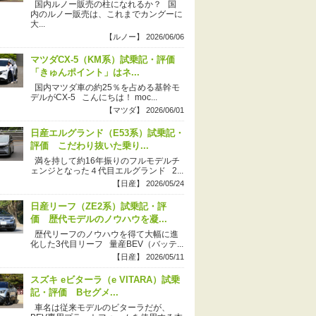
国内ルノー販売の柱になれるか？ 国
内のルノー販売は、これまでカングーに
大...
【ルノー】 2026/06/06
マツダCX-5（KM系）試乗記・評価
「きゅんポイント」はネ...
国内マツダ車の約25％を占める基幹モ
デルがCX-5 こんにちは！ moc...
【マツダ】 2026/06/01
日産エルグランド（E53系）試乗記・
評価 こだわり抜いた乗り...
満を持して約16年振りのフルモデルチ
ェンジとなった４代目エルグランド 2...
【日産】 2026/05/24
日産リーフ（ZE2系）試乗記・評
価 歴代モデルのノウハウを凝...
歴代リーフのノウハウを得て大幅に進
化した3代目リーフ 量産BEV（バッテ...
【日産】 2026/05/11
スズキ eビターラ（e VITARA）試乗
記・評価 Bセグメ...
車名は従来モデルのビターラだが、