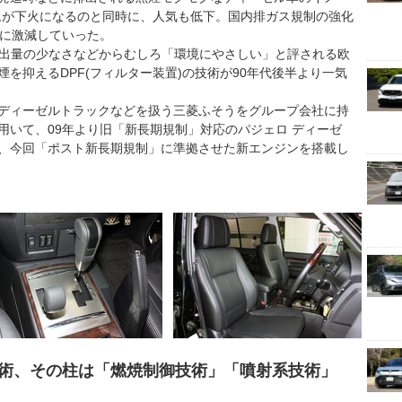
ムが下火になるのと同時に、人気も低下。国内排ガス規制の強化
気に激減していった。
排出量の少なさなどからむしろ「環境にやさしい」と評される欧
を抑えるDPF(フィルター装置)の技術が90年代後半より一気
ディーゼルトラックなどを扱う三菱ふそうをグループ会社に持
用いて、09年より旧「新長期規制」対応のパジェロ ディーゼ
、今回「ポスト新長期規制」に準拠させた新エンジンを搭載し
術、その柱は「燃焼制御技術」「噴射系技術」