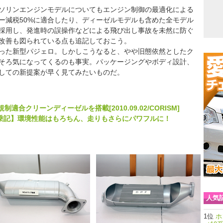
ソリンエンジンモデルについてもエンジン制御の最適化による
ー減税50%に適合したり、ディーゼルモデルも含めた全モデル
採用し、発進時の誤操作などによる飛び出し事故を未然に防ぐ
改善も図られている点も追記しておこう。
った新型パジェロ。しかしこうなると、やや旧態依然としたク
そろ気になってくるのも事実。パッケージングやボディ設計、
としての新提案が早く見てみたいものだ。
合クリーンディーゼルを搭載[2010.09.02/CORISM]
 試乗記】環境性能はもろちん、走りもさらにパワフルに！
人気
ホ