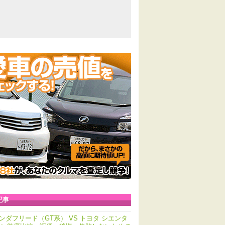
記事
ンダフリード（GT系） VS トヨタ シエンタ