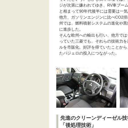
ジが次第に嫌われてゆき、RV車ブー
と相まって90年代後半には需要は一
他方、ガソリンエンジンに比べCO2
州では、燃料噴射システムの進化や黒煙
に進歩した。
そんな欧州への輸出も行い、他方では
っていた三菱でも、それらの技術力を
ルを市販化。好評を得ていたことから
たパジェロの投入につながった。
先進のクリーンディーゼル技
「後処理技術」