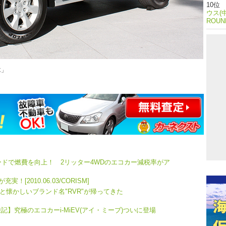
ウス(
ROU
車」
ードで燃費を向上！ 2リッター4WDのエコカー減税率がア
[2010.06.03/CORISM]
っと懐かしいブランド名"RVR"が帰ってきた
試乗記】究極のエコカーi-MiEV(アイ・ミーブ)ついに登場