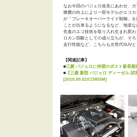
なお今回のパジェロ改良にあわせ、ガ
燃費の向上により一部モデルがエコカ
が「ブレーキオーバーライド制御」を
ことが出来るようになるなど、地道な
先進のエコ技術を取り入れ生まれ変わ
ロカン四駆としての成り立ちが、そろ
走行性能など、こちらも次世代SUV
【関連記事】
■
三菱 パジェロに待望のポスト新長期規制適
■
【三菱 新型 パジェロ ディーゼル
[2010.09.02/CORISM]