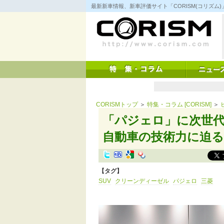
コ
最新新車情報、新車評価サイト「CORISM(コリズ
ン
テ
ン
ツ
へ
ス
キ
ッ
プ
CORISMトップ
＞
特集・コラム [CORISM]
＞
「パジェロ」に次世
自動車の技術力に迫る
【タグ】
SUV
クリーンディーゼル
パジェロ
三菱