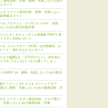
系）徹底比較・評価 後悔・失敗しないための
入ガイド
ンダ フリード新旧比較 後悔・失敗しない
新車購入ガイド
バル クロストレック VS スバルXV、失敗・
ないための新旧比較評価
ンパニオン＆キャンギャル画像集 PART1 東
トサロン2026レポート
バル フォレスター（SK系）を比較解説。お
レード、値引きなどもレポート
クルマ偏愛記】「47万円アルト!」26年落ち
スズキ アルトを(うっかり)買ってしまっ
・
バルWRX S4、後悔・失敗しないための新旧
菱デリカミニ VS スズキ スペーシアギア
選びに後悔・失敗しないための徹底比較・評
ヨタ クラウンセダン新旧比較 クルマ選び
・失敗しないための徹底比較・評価