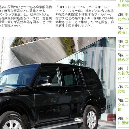
（10
新車購
汚染の原因のひとつである窒素酸化物
「DPF」(ディーゼル・パティキュレー
OX)を無害な窒素などに還元させる
ト・フィルター)は、排出ガスに含まれる
ホ
OXトラップ触媒」は、従来型パジェ
PM(粒子状物質)を捕集するフィルター。
新長期規制対応型をベースに、貴金属
排ガスなどの熱エネルギーを用いてPMを
ための
増量に頼らず高効率化を図ることで性
燃焼させることで堆積したPMを除き、自
上を実現させた。
己再生を図る優れモノだ。
ス
後悔し
コ
京オー
ス
勧めグ
【
の初代
た・・
ス
比較
三
クルマ
価
ト
に後悔