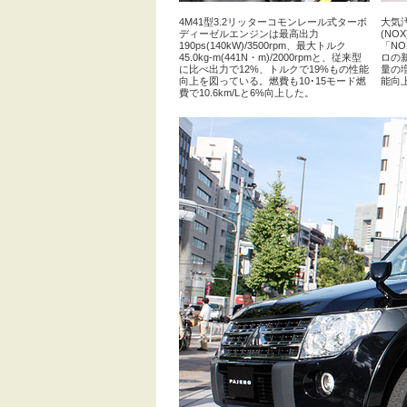
4M41型3.2リッターコモンレール式ターボ
大気
ディーゼルエンジンは最高出力
(N
190ps(140kW)/3500rpm、最大トルク
「N
45.0kg-m(441N・m)/2000rpmと、従来型
ロの
に比べ出力で12%、トルクで19%もの性能
量の
向上を図っている。燃費も10･15モード燃
能向
費で10.6km/Lと6%向上した。