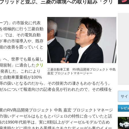
ブリッドと並ぶ、三菱の環境への取り組み「クリ
ミーブ)」の市販化に代表
を積極的に行う三菱自動
0」では、その電気自動
ド車の市場導入や、既存
能の改善を図っていくと
ロ」へ、世界でも最も厳し
期規制」に適合した
クリ
三菱自動車工業 RV商品開発プロジェクト 中島
と発表した。これにより
嘉宏 プロジェクトマネージャー
自動車重量税が100%
等の扱いとなるのだから、その技術力の凄さもわかるだろう。
ゼルについて報道向けの記者会見が行われたので、その模様を
検
索:
レビ
のRV商品開発プロジェクト 中島 嘉宏 プロジェクトマネージ
力強いディーゼルはもともとパジェロの特性に合っていたと話
の1990年代前半は、実に8割以上がディーゼルモデルで占め
発進時などに排出される黒煙モクモクなディーゼル車のイメー