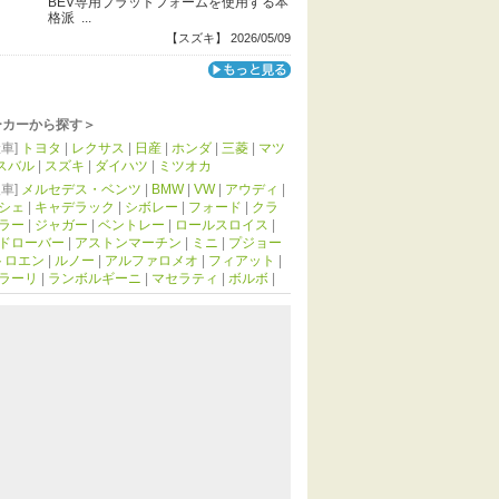
BEV専用プラットフォームを使用する本
格派 ...
【スズキ】 2026/05/09
ーカーから探す＞
車]
トヨタ
|
レクサス
|
日産
|
ホンダ
|
三菱
|
マツ
スバル
|
スズキ
|
ダイハツ
|
ミツオカ
車]
メルセデス・ベンツ
|
BMW
|
VW
|
アウディ
|
シェ
|
キャデラック
|
シボレー
|
フォード
|
クラ
ラー
|
ジャガー
|
ベントレー
|
ロールスロイス
|
ドローバー
|
アストンマーチン
|
ミニ
|
プジョー
トロエン
|
ルノー
|
アルファロメオ
|
フィアット
|
ラーリ
|
ランボルギーニ
|
マセラティ
|
ボルボ
|