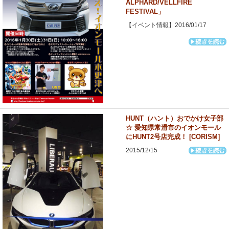
ALPHARD/VELLFIRE
FESTIVAL」
【イベント情報】2016/01/17
HUNT（ハント）おでかけ女子部
☆ 愛知県常滑市のイオンモール
にHUNT2号店完成！ [CORISM]
2015/12/15