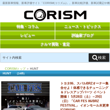
コ
最新新車情報、新車評価サイト「CORISM(コリズム)」。新車比較評価、新車試乗記
ン
テ
ン
ツ
へ
ス
特集・コラム
ニュース・トピックス
キ
ッ
レビュー
評論家ブログ
プ
クルマ買取・査定
検
検索
索:
CORISMトップ
＞ HUNT
HUNT
(14件)
トヨタ86、スバルBRZオーナー集
合せよ！体感できるチューニング
＆ドレスアップパーツ イベント
開催！ 5月28日（土）～29日
（日）「CAR FES 86/BRZ
FESTIVAL」 イオンモール木更津
[CORISM]