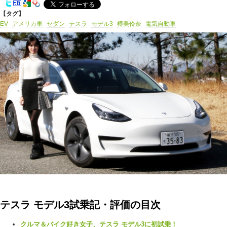
【タグ】
EV
アメリカ車
セダン
テスラ
モデル3
樽美伶奈
電気自動車
テスラ モデル3試乗記・評価の目次
クルマ＆バイク好き女子、テスラ モデル3に初試乗！