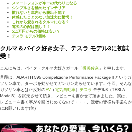
スマートフォンがキーの代わりになる
シンプルさを極めたインテリア
慣れないと車内から脱出不能？
体感したことのない加速力に驚愕！
これから愛されるクルマになる？
電欠の心配は無し？！
511万円からの価格は安い？
テスラ モデル3価格
クルマ＆バイク好き女子、テスラ モデル3に初試
乗！
こんにちは。バイク・クルマ大好きガール「
樽美伶奈
」と申します。
普段は、ABARTH 595 Competizione Performance PackageⅡというガ
ソリン車で、ターボを効かせてガンガン走らせています。今回、そんな
ガソリン車とは正反対の
EV
（
電気自動車
）
テスラ
モデル3（TESLA
Model3）を試乗させて頂き、レビューを書かせて頂きました。実は、
レビューを書く事が今回はじめてなので・・・、読者の皆様お手柔らか
にお願いします(笑)