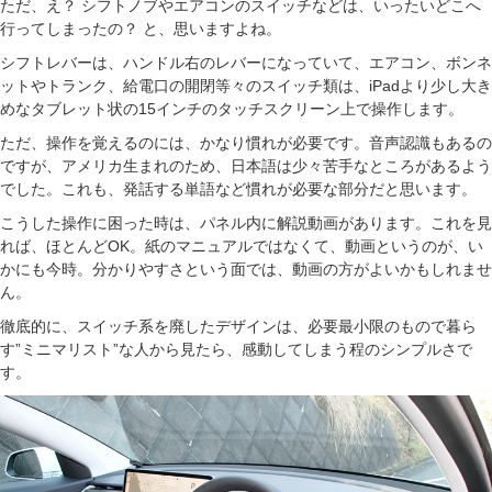
ただ、え？ シフトノブやエアコンのスイッチなどは、いったいどこへ
行ってしまったの？ と、思いますよね。
シフトレバーは、ハンドル右のレバーになっていて、エアコン、ボンネ
ットやトランク、給電口の開閉等々のスイッチ類は、iPadより少し大き
めなタブレット状の15インチのタッチスクリーン上で操作します。
ただ、操作を覚えるのには、かなり慣れが必要です。音声認識もあるの
ですが、アメリカ生まれのため、日本語は少々苦手なところがあるよう
でした。これも、発話する単語など慣れが必要な部分だと思います。
こうした操作に困った時は、パネル内に解説動画があります。これを見
れば、ほとんどOK。紙のマニュアルではなくて、動画というのが、い
かにも今時。分かりやすさという面では、動画の方がよいかもしれませ
ん。
徹底的に、スイッチ系を廃したデザインは、必要最小限のもので暮ら
す”ミニマリスト”な人から見たら、感動してしまう程のシンプルさで
す。