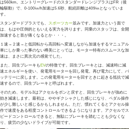
は560km。エントリーグレードのスタンダードレンジプラスはFR（後
輪駆動）で、0-100㎞/h加速は5.6秒、航続距離は409㎞となっていま
す。
スタンダードプラスでも、
スポーツカー
並みです。加速力という面で
は、もはや圧倒的ともいえる実力を誇ります。同乗のスタッフは、全開
加速すると首が痛くなるとか・・・。
１速→２速→と低回転から高回転へ変速しながら加速をするマニュアル
車にしか乗った事のない樽美にとっては、モーター特有のスムースな加
速は、まさに異次元の感覚でした。
また、回生ブレーキも
EV
の特徴です。回生ブレーキとは、減速時に減
速エネルギーを使い、発電用モーターを回し発電。再び電力にして、バ
ッテリーに戻します。この発電用モーターを回すときに起きる抵抗で減
速するので、回生ブレーキと呼ばれます。
そのため、モデル3はアクセルをポンと戻すと、回生ブレーキが強めに
効き減速します。最初は、ややギクシャクした感じになり、ペダル操作
が少し難しいと感じるかもしれません。ただ、慣れてくるとアクセル操
作で速度をある程度コントロールできるようになります。アクセルでス
ピードコントロールできると、無駄にブレーキを踏むことも少なくな
り、疲労の少ないドライブが可能です。