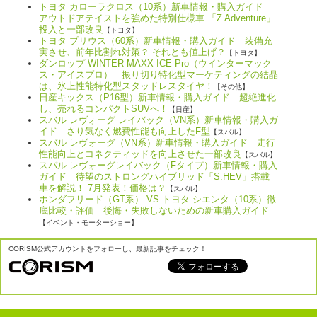
トヨタ カローラクロス（10系）新車情報・購入ガイド
アウトドアテイストを強めた特別仕様車 「Z Adventure」
投入と一部改良
【トヨタ】
トヨタ プリウス（60系）新車情報・購入ガイド 装備充
実させ、前年比割れ対策？ それとも値上げ？
【トヨタ】
ダンロップ WINTER MAXX ICE Pro（ウインターマック
ス・アイスプロ） 振り切り特化型マーケティングの結晶
は、氷上性能特化型スタッドレスタイヤ！
【その他】
日産キックス（P16型）新車情報・購入ガイド 超絶進化
し、売れるコンパクトSUVへ！
【日産】
スバル レヴォーグ レイバック（VN系）新車情報・購入ガ
イド さり気なく燃費性能も向上したF型
【スバル】
スバル レヴォーグ（VN系）新車情報・購入ガイド 走行
性能向上とコネクティッドを向上させた一部改良
【スバル】
スバル レヴォーグレイバック（Fタイプ）新車情報・購入
ガイド 待望のストロングハイブリッド「S:HEV」搭載
車を解説！ 7月発表！価格は？
【スバル】
ホンダフリード（GT系） VS トヨタ シエンタ（10系）徹
底比較・評価 後悔・失敗しないための新車購入ガイド
【イベント・モーターショー】
CORISM公式アカウントをフォローし、最新記事をチェック！