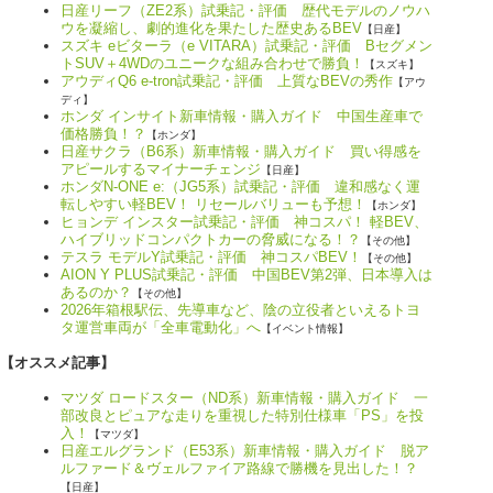
日産リーフ（ZE2系）試乗記・評価 歴代モデルのノウハ
ウを凝縮し、劇的進化を果たした歴史あるBEV
【日産】
スズキ eビターラ（e VITARA）試乗記・評価 Bセグメン
トSUV＋4WDのユニークな組み合わせで勝負！
【スズキ】
アウディQ6 e-tron試乗記・評価 上質なBEVの秀作
【アウ
ディ】
ホンダ インサイト新車情報・購入ガイド 中国生産車で
価格勝負！？
【ホンダ】
日産サクラ（B6系）新車情報・購入ガイド 買い得感を
アピールするマイナーチェンジ
【日産】
ホンダN-ONE e:（JG5系）試乗記・評価 違和感なく運
転しやすい軽BEV！ リセールバリューも予想！
【ホンダ】
ヒョンデ インスター試乗記・評価 神コスパ！ 軽BEV、
ハイブリッドコンパクトカーの脅威になる！？
【その他】
テスラ モデルY試乗記・評価 神コスパBEV！
【その他】
AION Y PLUS試乗記・評価 中国BEV第2弾、日本導入は
あるのか？
【その他】
2026年箱根駅伝、先導車など、陰の立役者といえるトヨ
タ運営車両が「全車電動化」へ
【イベント情報】
【オススメ記事】
マツダ ロードスター（ND系）新車情報・購入ガイド 一
部改良とピュアな走りを重視した特別仕様車「PS」を投
入！
【マツダ】
日産エルグランド（E53系）新車情報・購入ガイド 脱ア
ルファード＆ヴェルファイア路線で勝機を見出した！？
【日産】