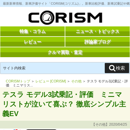
コ
最新新車情報、新車評価サイト「CORISM(コリズム)」。新車比較評価、新車試乗記
ン
テ
ン
ツ
へ
ス
特集・コラム
ニュース・トピックス
キ
ッ
レビュー
評論家ブログ
プ
クルマ買取・査定
検
検索
索:
CORISMトップ
＞
レビュー [CORISM]
＞
その他
＞ テスラ モデル3試乗記・評
価 ミニマリス...
テスラ モデル3試乗記・評価 ミニマ
リストが泣いて喜ぶ？ 徹底シンプル主
義EV
【その他】2020/04/25