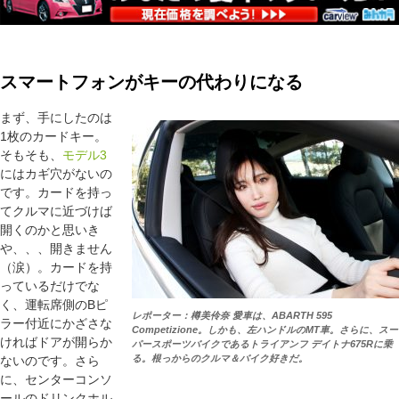
スマートフォンがキーの代わりになる
まず、手にしたのは
1枚のカードキー。
そもそも、
モデル3
にはカギ穴がないの
です。カードを持っ
てクルマに近づけば
開くのかと思いき
や、、、開きません
（涙）。カードを持
っているだけでな
く、運転席側のBピ
レポーター：樽美伶奈 愛車は、ABARTH 595
ラー付近にかざさな
Competizione。しかも、左ハンドルのMT車。さらに、スー
ければドアが開らか
パースポーツバイクであるトライアンフ デイトナ675Rに乗
る。根っからのクルマ＆バイク好きだ。
ないのです。さら
に、センターコンソ
ールのドリンクホル