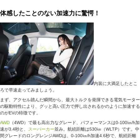
体感したことのない加速力に驚愕！
内装に大満足したとこ
ろで早速走ってみましょう。
まず、アクセル踏んだ瞬間から、最大トルクを発揮できる電気モーター
の駆動特性により、グッと高い圧力で押し出されるかのように加速する
のがEVの特徴です。
AWD
（4WD）で最も高出力なグレード、パフォーマンスは0-100㎞/h加
速が3.4秒と、
スーパーカー
並み。航続距離は530㎞（WLTP）です。中
間グレードのロングレンジAWDは、0-100㎞/h加速4.6秒で、航続距離