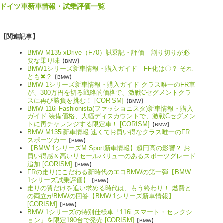
ドイツ車新車情報・試乗評価一覧
【関連記事】
BMW M135 xDrive（F70）試乗記・評価 割り切りが必
要な乗り味
【BMW】
BMW1シリーズ新車情報・購入ガイド FF化は〇？ それ
とも✖？
【BMW】
BMW 1シリーズ新車情報・購入ガイド クラス唯一のFR車
が、300万円を切る戦略的価格で、激戦Cセグメントクラ
スに再び勝負を挑む！ [CORISM]
【BMW】
BMW 116i Fashionista(ファッショニスタ)新車情報・購入
ガイド 装備価格、大幅ディスカウントで、激戦Cセグメン
トに再チャレンジする限定車！ [CORISM]
【BMW】
BMW M135i新車情報 速くてお買い得なクラス唯一のFR
スポーツカー
【BMW】
【BMW 1シリーズM Sport新車情報】超円高の影響？ お
買い得感＆高いリセールバリューのあるスポーツグレード
追加 [CORISM]
【BMW】
FRの走りにこだわる新時代のエコBMWの第一弾【BMW
1シリーズ試乗評価】
【BMW】
走りの質だけを追い求める時代は、もう終わり！ 燃費と
の両立がBMWの回答【BMW 1シリーズ新車情報】
[CORISM]
【BMW】
BMW 1シリーズの特別仕様車「116i スマート・セレクシ
ョン」を限定190台で発売 [CORISM]
【BMW】