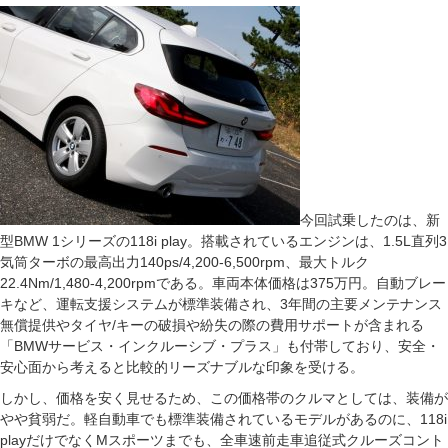
今回試乗したのは、新
型BMW 1シリーズの118i play。搭載されているエンジンは、1.5L直列3
気筒ターボの最高出力140ps/4,200-6,500rpm、最大トルク
22.4Nm/1,480-4,200rpmである。車両本体価格は375万円。自動ブレー
キなど、運転支援システムが標準装備され、3年間の主要メンテナンス
無償提供やタイヤ/キーの破損や紛失の際の費用サポートが含まれる
「BMWサービス・インクルーシブ・プラス」も付帯しており、安全・
安心面から考えると比較的リーズナブルな印象を受ける。
しかし、価格を安く見せるため、この価格帯のクルマとしては、装備が
やや貧弱だ。軽自動車でも標準装備されているモデルがあるのに、118i
playだけでなくMスポーツまでも、全車速前走車追従式クルーズコント