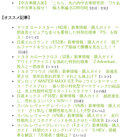
【中古車購入術】「こちら、丸の内中古車研究所」ワケあ
り中古車を探せ！ 輸入車編 [CORISM]
【生活・文化】
【オススメ記事】
マツダ ロードスター（ND系）新車情報・購入ガイド 一
部改良とピュアな走りを重視した特別仕様車「PS」を投
入！
【マツダ】
日産エルグランド（E53系）新車情報・購入ガイド 脱ア
ルファード＆ヴェルファイア路線で勝機を見出した！？
【日産】
トヨタ カローラクロス（10系）新車情報・購入ガイド
アウトドアテイストを強めた特別仕様車 「Z Adventure」
投入と一部改良
【トヨタ】
トヨタ プリウス（60系）新車情報・購入ガイド 装備充
実させ、前年比割れ対策？ それとも値上げ？
【トヨタ】
ダンロップ WINTER MAXX ICE Pro（ウインターマック
ス・アイスプロ） 振り切り特化型マーケティングの結晶
は、氷上性能特化型スタッドレスタイヤ！
【その他】
日産キックス（P16型）新車情報・購入ガイド 超絶進化
し、売れるコンパクトSUVへ！
【日産】
スバル レヴォーグ レイバック（VN系）新車情報・購入ガ
イド さり気なく燃費性能も向上したF型
【スバル】
スバル レヴォーグ（VN系）新車情報・購入ガイド 走行
性能向上とコネクティッドを向上させた一部改良
【スバル】
スバル レヴォーグレイバック（Fタイプ）新車情報・購入
ガイド 待望のストロングハイブリッド「S:HEV」搭載
車を解説！ 7月発表！価格は？
【スバル】