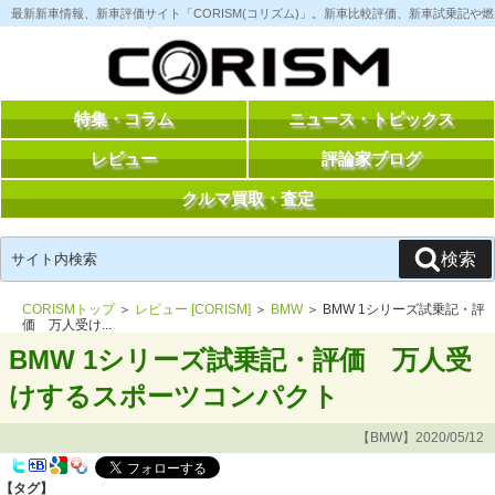
コ
最新新車情報、新車評価サイト「CORISM(コリズム)」。新車比較評価、新車試乗記
ン
テ
ン
ツ
へ
ス
特集・コラム
ニュース・トピックス
キ
ッ
レビュー
評論家ブログ
プ
クルマ買取・査定
検
検索
索:
CORISMトップ
＞
レビュー [CORISM]
＞
BMW
＞ BMW 1シリーズ試乗記・評
価 万人受け...
BMW 1シリーズ試乗記・評価 万人受
けするスポーツコンパクト
【BMW】2020/05/12
【タグ】