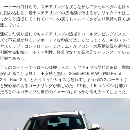
コーナー出口付近で、ステアリングを戻しながらアクセルペダルを徐々
に踏み込むと、若干ステアリングの接地感は薄まるが、リヤタイヤはし
っかりと追従してくれてロールの戻りもスムーズさがあり気持ち良く加
速していく。
連続した切り返しでもステアリングの追従とロールダンピングがスムー
ズで不安感が無く、スポーティな印象で楽しくなってくる。ARB（タイ
ヤスリップ・コントロール・システム）がフロントの駆動状況を瞬時に
判断する制御と、ボディ剛性、軽量化などが高次元でバランスしている
証拠であろう。
下りのコーナーでもロールは抑えられ、リヤタイヤも従順に追従し挙動
が乱れることは無く、不安感も無い。205/55R16 91W（内圧Front
2.6、Rear 2.3）と言うタイヤサイズも忘れてしまう程のスポーティさ
と安心感のあるコーナリングが楽しめた。FF化、1.5Lエンジンは非力
だろとのネガティブな当初のイメージはすっかり消え去ってしまった。