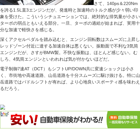
さて、140ps＆220Nm
を誇る1.5L直3エンジンだが、発進時と加速時のトルク感が少々弱い印
象を受けた。こういうシチュエーションでは、絶対的な排気量が小さい
ターボの弱点ともいえる部分。一旦、ターボの過給が始まれば、実用十
分な加速で軽快さを感じる。
深くアクセルペダルを踏み込むと、エンジン回転数はスムーズに上昇し
レッドゾーン付近に達する加速自体は悪くない。振動面で不利な3気筒
エンジンだが、さすがBMW製。不快な振動は、ほとんど感じない。む
しろ、4気筒エンジンといわれれば気が付かないほどだ。
電子制御7速AT（DCT）もシフトUP/DOWN共に変速ショックは小さ
く、市街地や高速道路、山岳道路を十分スムーズに駆け抜ける。特に山
岳道路ではパドルシフトが有れば、より心地良いスポーティ感を味わえ
るだろう。