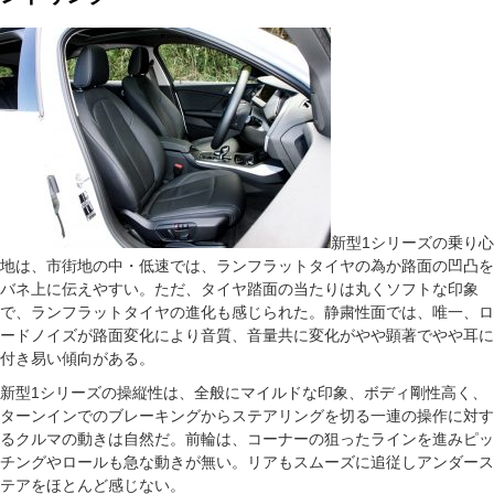
新型1シリーズの乗り心
地は、市街地の中・低速では、ランフラットタイヤの為か路面の凹凸を
バネ上に伝えやすい。ただ、タイヤ踏面の当たりは丸くソフトな印象
で、ランフラットタイヤの進化も感じられた。静粛性面では、唯一、ロ
ードノイズが路面変化により音質、音量共に変化がやや顕著でやや耳に
付き易い傾向がある。
新型1シリーズの操縦性は、全般にマイルドな印象、ボディ剛性高く、
ターンインでのブレーキングからステアリングを切る一連の操作に対す
るクルマの動きは自然だ。前輪は、コーナーの狙ったラインを進みピッ
チングやロールも急な動きが無い。リアもスムーズに追従しアンダース
テアをほとんど感じない。