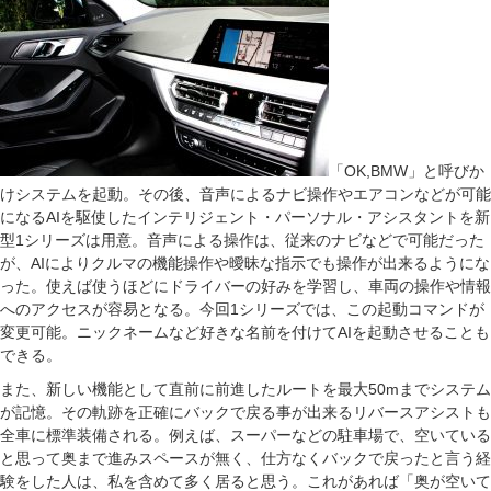
「OK,BMW」と呼びか
けシステムを起動。その後、音声によるナビ操作やエアコンなどが可能
になるAIを駆使したインテリジェント・パーソナル・アシスタントを新
型1シリーズは用意。音声による操作は、従来のナビなどで可能だった
が、AIによりクルマの機能操作や曖昧な指示でも操作が出来るようにな
った。使えば使うほどにドライバーの好みを学習し、車両の操作や情報
へのアクセスが容易となる。今回1シリーズでは、この起動コマンドが
変更可能。ニックネームなど好きな名前を付けてAIを起動させることも
できる。
また、新しい機能として直前に前進したルートを最大50mまでシステム
が記憶。その軌跡を正確にバックで戻る事が出来るリバースアシストも
全車に標準装備される。例えば、スーパーなどの駐車場で、空いている
と思って奥まで進みスペースが無く、仕方なくバックで戻ったと言う経
験をした人は、私を含めて多く居ると思う。これがあれば「奥が空いて