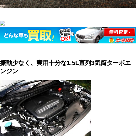
振動少なく、実用十分な1.5L直列3気筒ターボエ
ンジン