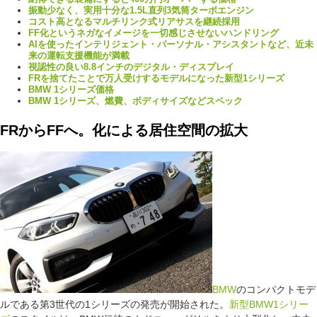
振動少なく、実用十分な1.5L直列3気筒ターボエンジン
コスト高となるマルチリンク式リアサスを継続採用
FF化というネガなイメージを一切感じさせないハンドリング
AIを使ったインテリジェント・パーソナル・アシスタントなど、近未
来の運転支援機能が満載
視認性の良い8.8インチのデジタル・ディスプレイ
FRを捨てたことで万人受けするモデルになった新型1シリーズ
BMW 1シリーズ価格
BMW 1シリーズ、燃費、ボディサイズなどスペック
FRからFFへ。化による居住空間の拡大
BMW
のコンパクトモデ
ルである第3世代の1シリーズの発売が開始された。
新型BMW1シリー