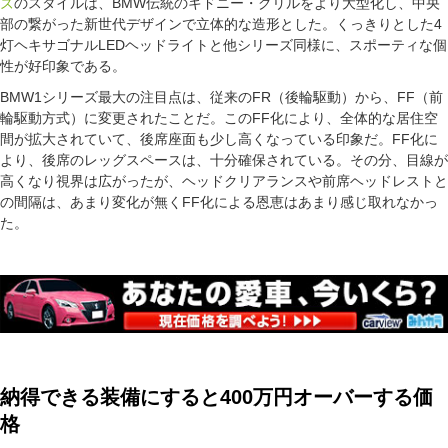
ズ
のスタイルは、BMW伝統のキドニー・グリルをより大型化し、中央
部の繋がった新世代デザインで立体的な造形とした。くっきりとした4
灯ヘキサゴナルLEDヘッドライトと他シリーズ同様に、スポーティな個
性が好印象である。
BMW1シリーズ最大の注目点は、従来のFR（後輪駆動）から、FF（前
輪駆動方式）に変更されたことだ。このFF化により、全体的な居住空
間が拡大されていて、後席座面も少し高くなっている印象だ。FF化に
より、後席のレッグスペースは、十分確保されている。その分、目線が
高くなり視界は広がったが、ヘッドクリアランスや前席ヘッドレストと
の間隔は、あまり変化が無くFF化による恩恵はあまり感じ取れなかっ
た。
納得できる装備にすると400万円オーバーする価
格