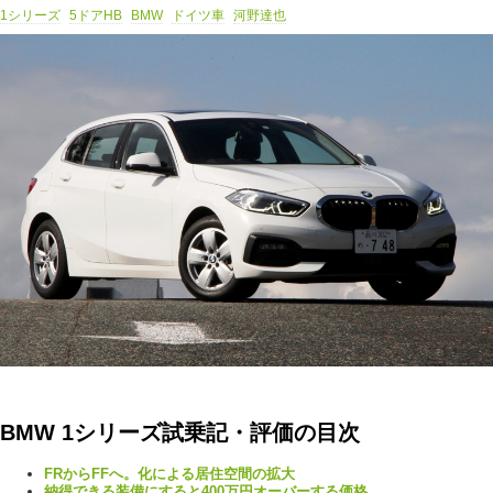
1シリーズ
5ドアHB
BMW
ドイツ車
河野達也
BMW 1シリーズ試乗記・評価の目次
FRからFFへ。化による居住空間の拡大
納得できる装備にすると400万円オーバーする価格