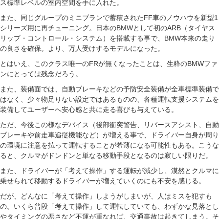
ス標準レベルの室内空間を手に入れた。
また、同じグループのミニブランで蓄積されたFF車のノウハウを新型1
シリーズ用に再チューニング。日本のBMWとして初のARB（タイヤス
リップ・コントロール・システム）を搭載する事で、BMW本来の走り
の良さを確保。より、万人受けするモデルになった。
とはいえ、このクラス唯一のFRが無くなったことは、生粋のBMWファ
ンにとっては残念だろう。
また、装備面では、自動ブレーキなどの予防安全装備が全車標準装備で
はなく、少々物足りない設定ではあるものの、各種運転支援システムを
装備してユーザーへ安心感と共に走る喜びも与えている。
ただ、今後この様なデバイス（後部衝突警告、リバースアシスト、自動
ブレーキや前走車追従機能など）が増える事で、ドライバー自身が周り
の環境に注意を払って運転することが希薄になる可能性もある。こうな
ると、クルマがドンドンと単なる移動手段となるのは寂しい限りだ。
また、ドライバーが「考えて操作」する運転が減少し、漠然とクルマに
乗せられて移動するドライバーが増えていくのにも不安を感じる。
だが、どんなに「考えて操作」しようがしまいが、人はミスを犯すも
の。いくら普段「考えて操作」して運転していても、わずかな見落とし
やタイミングの悪さなど不運が重なれば、交通事故は起きてしまう。そ