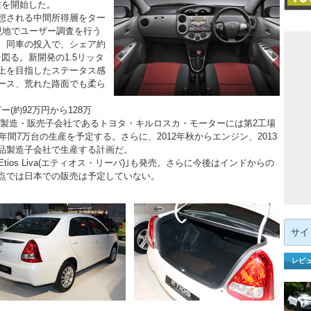
受注を開始した。
想される中間所得層をター
現地でユーザー調査を行う
。同車の投入で、シェア約
図る。新開発の1.5リッタ
上を目指したステータス感
ース、荒れた路面でも柔ら
ー(約92万円から128万
ド製造・販売子会社であるトヨタ・キルロスカ・モーターには第2工場
年間7万台の生産を予定する。さらに、2012年秋からエンジン、2013
品製造子会社で生産する計画だ。
os Liva(エティオス・リーバ)｣も発売。さらに今後はインドからの
点では日本での販売は予定していない。
検
索:
レビ