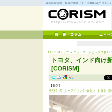
コ
最新新車情報、新車評価サイト「CORISM(コリズ
ン
テ
ン
ツ
へ
ス
キ
ッ
プ
CORISMトップ
＞
ニュース・トピックス [CORI
トヨタ、インド向け
[CORISM]
【タグ】
GR86
J6
シーライオン6
セダン
トヨタ
新