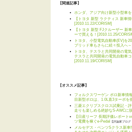
【関連記事】
ホンダ、アジア向け新型小型車をタイモ
【トヨタ 新型 ラクティス 新車
[2010.11.22/CORISM]
【トヨタ 新型 FJクルーザー 
ーで買える！[2010.11.25/CORIS
トヨタ、小型電気自動車(EV)を
ブリッド車もさらに続々投入へ～[2010
トヨタ、テスラと共同開発の電気自
テスラと共同開発の電気自動車コン
[2010.11.19/CORISM]
【オススメ記事】
フォルクスワーゲン ポロ新車情報
目新型ポロは、1.0L直3ターボを
三菱エクリプスクロス試乗記・評
走りも楽しめる絶妙なS-AWCに
【日産リーフ 長期評価レポートv
ツ電費を稼ぐe-Pedal
【評論家ブログ 
メルセデス・ベンツSクラス新車情