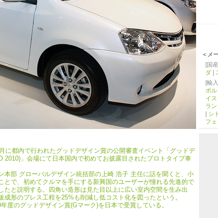
＜メ
[国産
ダ
|
[輸入
ポル
イス
ラン
|
シ
フェ
8月に都内で行われたグッドデザイン賞の公開審査イベント「グッドデ
 EXPO 2010)」会場にて日本国内で初めてお披露目されたプロトタイプ車
本部 グローバルデザイン統括部の上崎 浩子 主任に話を聞くと、小
ことで、初めてクルマを手にする新興国のユーザーが憧れる先進的で
したと説明する。四角い造形は見た目以上に広い室内空間を生み出
板成形のプレス工程を25%も削減し低コスト化を図ったという。
0年度のグッドデザイン賞(Gマーク)を日本で受賞している。