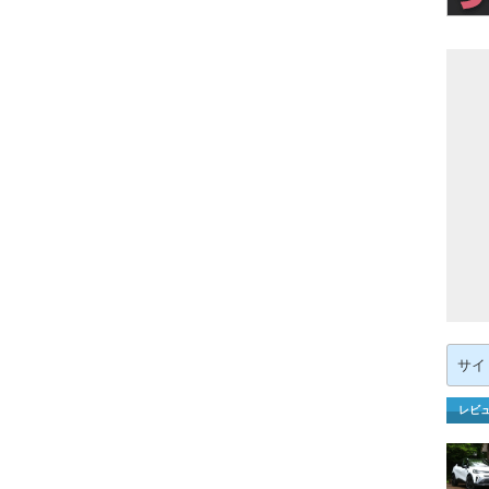
検
索:
レビ