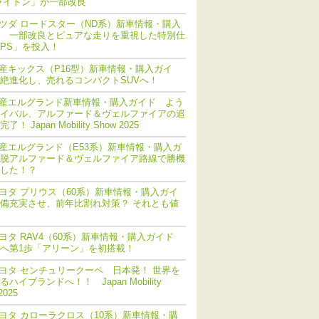
ライトン」が一部改良
ツダ ロードスター（ND系）新車情報・購入
 一部改良とピュアな走りを重視した特別仕
PS」を投入！
産キックス（P16型）新車情報・購入ガイ
絶進化し、売れるコンパクトSUVへ！
産エルグランド新車情報・購入ガイド よう
イバル、アルファード＆ヴェルファイアの追
！ Japan Mobility Show 2025
産エルグランド（E53系）新車情報・購入ガ
脱アルファード＆ヴェルファイア路線で勝機
した！？
ヨタ プリウス（60系）新車情報・購入ガイ
備充実させ、前年比割れ対策？ それとも値
ヨタ RAV4（60系）新車情報・購入ガイド
化へ第1歩「アリーン」を初搭載！
ヨタ センチュリークーペ 日本発！ 世界を
ハイブランドへ！！ Japan Mobility
2025
ヨタ カローラクロス（10系）新車情報・購