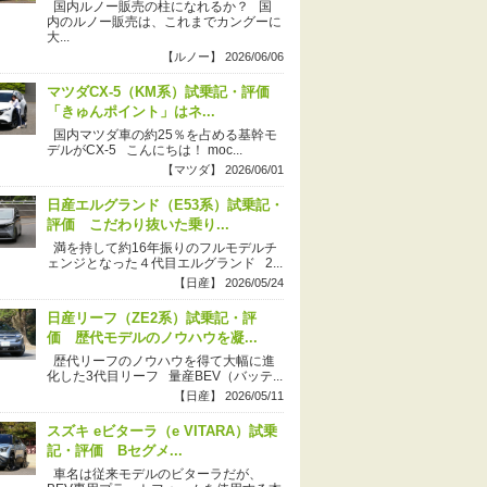
国内ルノー販売の柱になれるか？ 国
内のルノー販売は、これまでカングーに
大...
【ルノー】 2026/06/06
マツダCX-5（KM系）試乗記・評価
「きゅんポイント」はネ...
国内マツダ車の約25％を占める基幹モ
デルがCX-5 こんにちは！ moc...
【マツダ】 2026/06/01
日産エルグランド（E53系）試乗記・
評価 こだわり抜いた乗り...
満を持して約16年振りのフルモデルチ
ェンジとなった４代目エルグランド 2...
【日産】 2026/05/24
日産リーフ（ZE2系）試乗記・評
価 歴代モデルのノウハウを凝...
歴代リーフのノウハウを得て大幅に進
化した3代目リーフ 量産BEV（バッテ...
【日産】 2026/05/11
スズキ eビターラ（e VITARA）試乗
記・評価 Bセグメ...
車名は従来モデルのビターラだが、