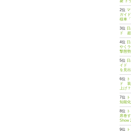
菱 ト
マ
ガイド
様車「
日
ド 超
日
やくラ
撃態勢完了
日
イド 
を見出
ト
ド 装
上げ？
ト
知能
ト
席巻する
Show 
ト