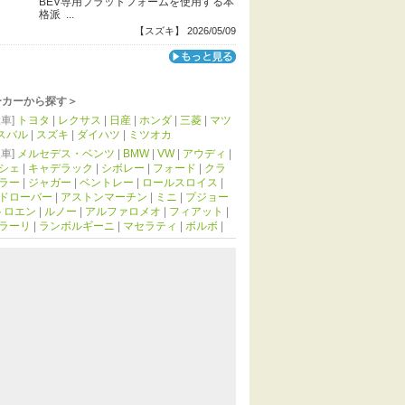
BEV専用プラットフォームを使用する本
格派 ...
【スズキ】 2026/05/09
ーカーから探す＞
車]
トヨタ
|
レクサス
|
日産
|
ホンダ
|
三菱
|
マツ
スバル
|
スズキ
|
ダイハツ
|
ミツオカ
車]
メルセデス・ベンツ
|
BMW
|
VW
|
アウディ
|
シェ
|
キャデラック
|
シボレー
|
フォード
|
クラ
ラー
|
ジャガー
|
ベントレー
|
ロールスロイス
|
ドローバー
|
アストンマーチン
|
ミニ
|
プジョー
トロエン
|
ルノー
|
アルファロメオ
|
フィアット
|
ラーリ
|
ランボルギーニ
|
マセラティ
|
ボルボ
|