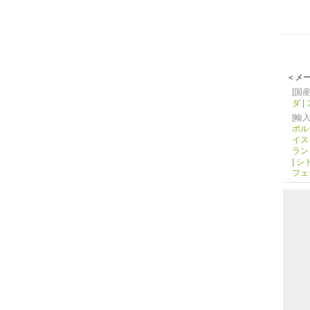
＜メ
[国産
ダ
|
[輸入
ポル
イス
ラン
|
シ
フェ