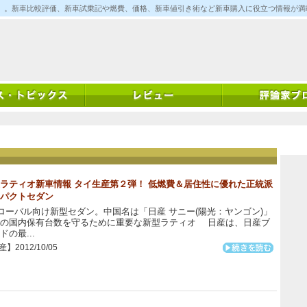
ム)」。新車比較評価、新車試乗記や燃費、価格、新車値引き術など新車購入に役立つ情報が
ラティオ新車情報 タイ生産第２弾！ 低燃費＆居住性に優れた正統派
パクトセダン
ーバル向け新型セダン。中国名は「日産 サニー(陽光：ヤンゴン)」
産の国内保有台数を守るために重要な新型ラティオ 日産は、日産ブ
ドの最...
】2012/10/05