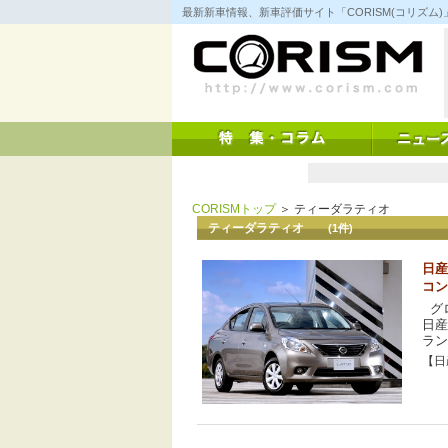
コ
最新新車情報、新車評価サイト「CORISM(コリズ
ン
テ
ン
ツ
へ
ス
キ
ッ
プ
CORISMトップ
＞ ティーダラティオ
ティーダラティオ
(1件)
日産
コン
グロ
日
ラン
【日産