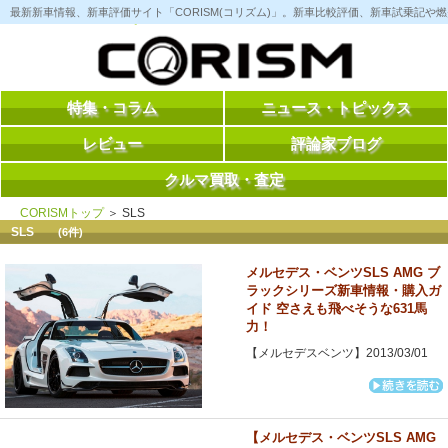
コ
最新新車情報、新車評価サイト「CORISM(コリズム)」。新車比較評価、新車試乗記
ン
テ
ン
ツ
へ
ス
特集・コラム
ニュース・トピックス
キ
ッ
レビュー
評論家ブログ
プ
クルマ買取・査定
CORISMトップ
＞ SLS
SLS
(6件)
メルセデス・ベンツSLS AMG ブ
ラックシリーズ新車情報・購入ガ
イド 空さえも飛べそうな631馬
力！
【メルセデスベンツ】2013/03/01
【メルセデス・ベンツSLS AMG