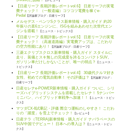
【レビュー】
【日産リーフ 長期評価レポートvol.6】 日差リーフの実電
費チェック！ （一般道編）コツコツ電費を稼ぐe-
Pedal
【評論家ブログ : 日産リーフ】
メルセデス・ベンツSクラス新車情報・購入ガイド 約20
年振りの直6エンジンに、ISGを組みあわせた次世代エン
ジンを搭載！
【ニュース・トピックス】
【日産リーフ 長期評価レポートvol.5】 日差リーフの実電
費チェック！ （高速道路編）実電費アップは、こだわり
の空力性能にあり！
【評論家ブログ : 日産リーフ】
三菱エクリプスクロス新車情報・購入ガイド スタイルに
走り、装備とスキ無しの完成度を誇るコンパクトSUV。
ガソリン車だけしかないことが、唯一の弱点？
【ニュース・
トピックス】
【日産リーフ 長期評価レポートvol.4】 30歳代クルマ好き
女性、初めての電気自動車！ その評価は？
【評論家ブログ :
日産リーフ】
日産セレナe-POWER新車情報・購入ガイド ついに、シリ
ーズハイブリッドシステムを搭載したセレナ！ 5ナンバー
ミニバン、ハイブリッド車戦争へ加速！！
【ニュース・トピッ
クス】
マツダCX-8試乗記・評価 際立つ運転のしやすさ！ こだわ
りの「躍度」を雪上でチェック！
【レビュー】
日産テラ（TERRA)新車情報・購入ガイド ナバラベースの
SUV中国でデビュー！ 日本への導入は？
【ニュース・トピッ
クス】