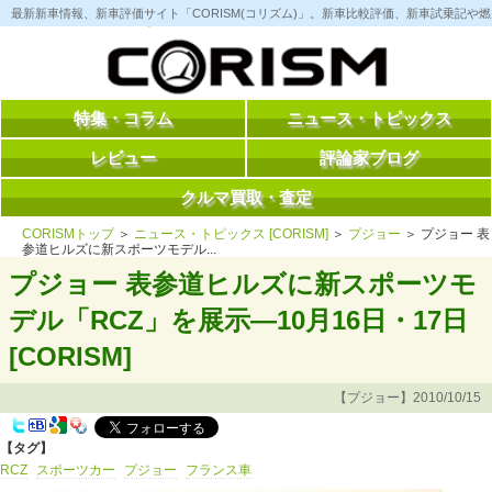
コ
最新新車情報、新車評価サイト「CORISM(コリズム)」。新車比較評価、新車試乗記
ン
テ
ン
ツ
へ
ス
特集・コラム
ニュース・トピックス
キ
ッ
レビュー
評論家ブログ
プ
クルマ買取・査定
CORISMトップ
＞
ニュース・トピックス [CORISM]
＞
プジョー
＞ プジョー 表
参道ヒルズに新スポーツモデル...
プジョー 表参道ヒルズに新スポーツモ
デル「RCZ」を展示―10月16日・17日
[CORISM]
【プジョー】2010/10/15
【タグ】
RCZ
スポーツカー
プジョー
フランス車