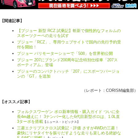
【関連記事】
【プジョー 新型 RCZ 試乗記】斬新で個性的なフォルムの
スポーツクーペの走りを試す
プジョー「RCZ」、専用ウェブサイトで国内の先行予約受
付を開始！
プジョー パリモーターショーで「508」を世界初公開
プジョー 207にブランド200周年記念特別仕様車「207ス
ポーティアム」登場
プジョーのコンパクトハッチ「207」にスポーツバージョ
ンの「GT」を追加
（レポート：
CORISM編集部
）
【オススメ記事】
フォルクスワーゲン ポロ新車情報・購入ガイド ついに全
長4m越えに！ 3ナンバー化した6代目新型ポロは、1.0L直
3ターボを搭載
【ニュース・トピックス】
三菱エクリプスクロス試乗記・評価 さすが4WDの三菱！
豪快にリヤタイヤを振りだすような走りも楽しめる絶妙な
S-AWCに脱帽！