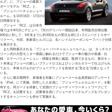
ルズ」に、プジョーの最新ス
ポーツモデル「RCZ」と、
「プジョーバーチャルショー
ルーム」を10月16日・17日の2
日間展示する。
プジョー「RCZ」は日本市
場では今年5月にデビュー。7月のデリバリー開始以来、年間販売目標台数
600台に対して、9月末までに約350台もの受注を得た2＋2コンパクトスポー
ツクーペ。今回、表参道ヒルズには、右ハンドル/カーボンルーフパック仕様
を展示する。
また同時展示される「プジョー バーチャルショールーム」は、タッチスク
リーン式の大型モニター画面に触れるだけでプジョー車の魅力や装備・仕
様・カラーバリエーション・情報を簡単に確認、取得できるもの。展示キッ
ト本体はプジョーの新しいブランドロゴおよびシンボルカラーで仕上げられ
ており、本体そのものがプジョーブランドを告知する"見せる"仕様となって
いる。
さらに展示期間中、来場者を対象にプジョーメール会員登録のアンケート
を「iPad」にて実施。回答した人全員に「プジョーウェルカムカード」を配
布する。同カードを持参して全国のプジョーディーラーネットワークにて
「RCZ」を試乗すると、試乗者全員にプジョーオリジナルグッズをプレゼン
トするキャンペーンも併せて実施する。