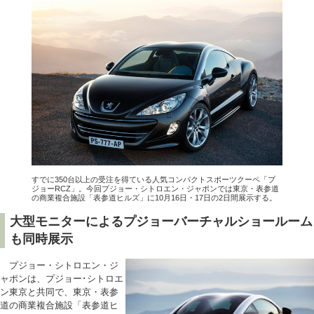
すでに350台以上の受注を得ている人気コンパクトスポーツクーペ「プ
ジョーRCZ」。今回プジョー・シトロエン・ジャポンでは東京・表参道
の商業複合施設「表参道ヒルズ」に10月16日・17日の2日間展示する。
大型モニターによるプジョーバーチャルショールーム
も同時展示
プジョー・シトロエン・ジ
ャポンは、プジョー･シトロエ
ン東京と共同で、東京・表参
道の商業複合施設「表参道ヒ