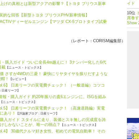
イド 
上げの真相とは新型アクアの影響？【トヨタ プリウス新車
りも現実的な回答【新型トヨタ プリウスPHV新車情報】
席巻する
CTIVディーゼルエンジン【マツダ CX-5プロトタイプ試乗
Show 
（レポート：
CORISM編集部
）
・購入ガイド ついに全長4m越えに！ 3ナンバー化した6代
搭載
【ニュース・トピックス】
価 さすが4WDの三菱！ 豪快にリヤタイヤを振りだすような
脱帽！
【レビュー】
ol.6】 日差リーフの実電費チェック！ （一般道編）コツコ
: 日産リーフ】
報・購入ガイド 約20年振りの直6エンジンに、ISGを組み
【ニュース・トピックス】
ol.5】 日差リーフの実電費チェック！ （高速道路編）実電
にあり！
【評論家ブログ : 日産リーフ】
購入ガイド スタイルに走り、装備とスキ無しの完成度を誇
だけしかないことが、唯一の弱点？
【ニュース・トピックス】
l.4】 30歳代クルマ好き女性、初めての電気自動車！ その