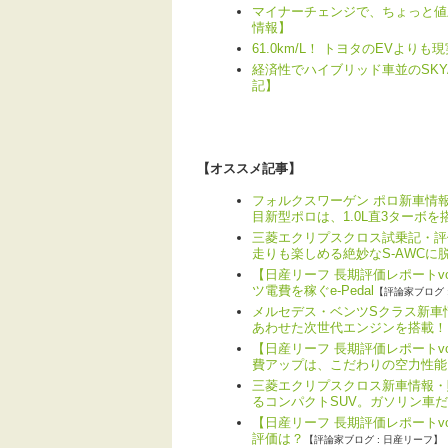
マイナーチェンジで、ちょっと値
情報】
61.0km/L！ トヨタのEVよ
経済性でハイブリッド車並のSKYA
記】
【オススメ記事】
フォルクスワーゲン ポロ新車情報
目新型ポロは、1.0L直3ターボを
三菱エクリプスクロス試乗記・評
走りも楽しめる絶妙なS-AWCに
【日産リーフ 長期評価レポートv
ツ電費を稼ぐe-Pedal
【評論家ブログ 
メルセデス・ベンツSクラス新車情
あわせた次世代エンジンを搭載！
【日産リーフ 長期評価レポートv
費アップは、こだわりの空力性能
三菱エクリプスクロス新車情報・
るコンパクトSUV。ガソリン車
【日産リーフ 長期評価レポートvo
評価は？
【評論家ブログ : 日産リーフ】