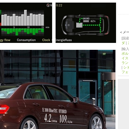
＜メ
[国産
ダ
|
[輸入
ポル
イス
ラン
|
シ
フェ