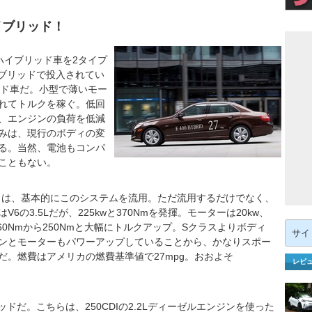
イブリッド！
イブリッド車を2タイプ
イブリッドで投入されてい
リッド車だ。小型で薄いモー
れてトルクを稼ぐ。低回
、エンジンの負荷を低減
みは、現行のボディの変
る。当然、電池もコンパ
こともない。
ッドは、基本的にこのシステムを流用。ただ流用するだけでなく、
の3.5Lだが、225kwと370Nmを発揮。モーターは20kw、
検
60Nmから250Nmと大幅にトルクアップ。Sクラスよりボディ
索:
ンとモーターもパワーアップしていることから、かなりスポー
だ。燃費はアメリカの燃費基準値で27mpg。おおよそ
レビ
ッドだ。こちらは、250CDIの2.2Lディーゼルエンジンを使った