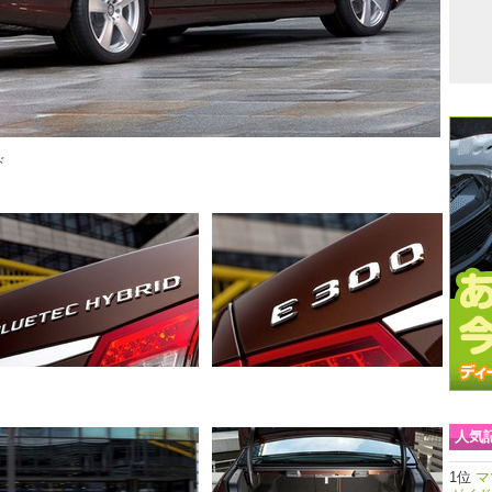
ド
人気
マ