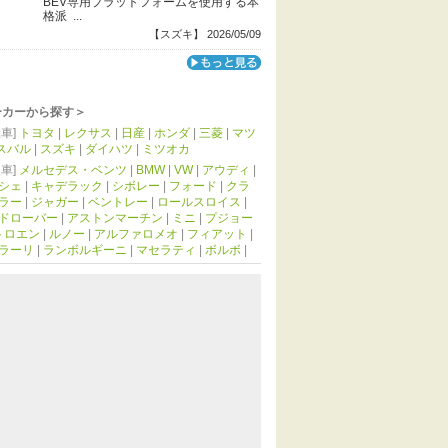
BEV専用プラットフォームを使用する本
格派 ...
【スズキ】 2026/05/09
ーカーから探す＞
車]
トヨタ
|
レクサス
|
日産
|
ホンダ
|
三菱
|
マツ
スバル
|
スズキ
|
ダイハツ
|
ミツオカ
車]
メルセデス・ベンツ
|
BMW
|
VW
|
アウディ
|
シェ
|
キャデラック
|
シボレー
|
フォード
|
クラ
ラー
|
ジャガー
|
ベントレー
|
ロールスロイス
|
ドローバー
|
アストンマーチン
|
ミニ
|
プジョー
トロエン
|
ルノー
|
アルファロメオ
|
フィアット
|
ラーリ
|
ランボルギーニ
|
マセラティ
|
ボルボ
|