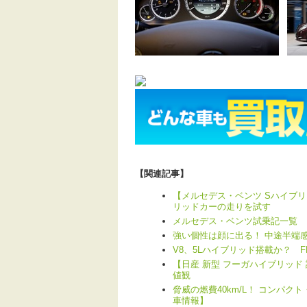
【関連記事】
【メルセデス・ベンツ Sハイブ
リッドカーの走りを試す
メルセデス・ベンツ試乗記一覧
強い個性は顔に出る！ 中途半端
V8、5Lハイブリッド搭載か？ 
【日産 新型 フーガハイブリッ
値観
脅威の燃費40km/L！ コンパ
車情報】