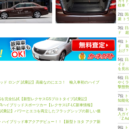
ガイド
様車「
国
菱 ト
日
ド 超
ト
ド 装
上げ？
日
イド 
を見出
日
リッド ロング 試乗記】高級なのにエコ！ 輸入車初のハイブ
やくラ
撃態勢完了
ト
感を完全払拭【新型レクサスGSプロトタイプ試乗記】
知能
FRハイブリッドスポーツカー【レクサスLF-LC新車情報】
ト
ド 試乗記】パワーとエコを両立したフラッグシップの新しい価
入ガイ
「Z A
クト・ハイブリッド車アクアデビュー！！【新型トヨタ アクア新
ト