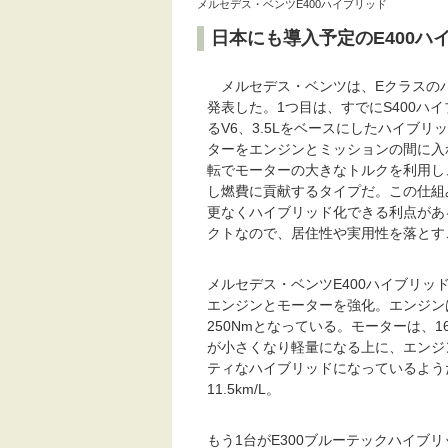
メルセデス・ベンツE400ハイブリッド
日本にも導入予定のE400ハ
メルセデス・ベンツは、Eクラスのハ
発表した。1つ目は、すでにS400ハ
るV6、3.5Lをベースにしたハイブ
ターをエンジンとミッションの間に入
転でモーターの大きなトルクを利用し
し燃費に貢献するタイプだ。この仕組
更なくハイブリッド化できる利点があ
クトなので、居住性や実用性を落とす
メルセデス・ベンツE400ハイブリ
エンジンとモーターを強化。エンジンはV6
250Nmとなっている。モーターは、1
が小さくなり軽量になる上に、エンジ
ティなハイブリッドになっているよう
11.5km/L。
もう1台がE300ブルーテックハイブリ