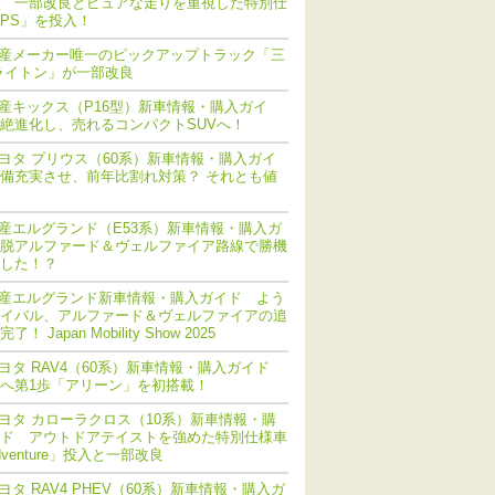
 一部改良とピュアな走りを重視した特別仕
PS」を投入！
産メーカー唯一のピックアップトラック「三
ライトン」が一部改良
産キックス（P16型）新車情報・購入ガイ
絶進化し、売れるコンパクトSUVへ！
ヨタ プリウス（60系）新車情報・購入ガイ
備充実させ、前年比割れ対策？ それとも値
産エルグランド（E53系）新車情報・購入ガ
脱アルファード＆ヴェルファイア路線で勝機
した！？
産エルグランド新車情報・購入ガイド よう
イバル、アルファード＆ヴェルファイアの追
！ Japan Mobility Show 2025
ヨタ RAV4（60系）新車情報・購入ガイド
化へ第1歩「アリーン」を初搭載！
ヨタ カローラクロス（10系）新車情報・購
ド アウトドアテイストを強めた特別仕様車
dventure」投入と一部改良
ヨタ RAV4 PHEV（60系）新車情報・購入ガ