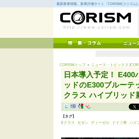
コ
最新新車情報、新車評価サイト「CORISM(コリズ
ン
テ
ン
ツ
へ
ス
キ
ッ
プ
CORISMトップ
＞
ニュース・トピックス [CORI
日本導入予定！ E4
ッドのE300ブルー
クラス ハイブリッド
【タグ】
Eクラス
セダン
ディーゼル
ドイツ車
ハイ