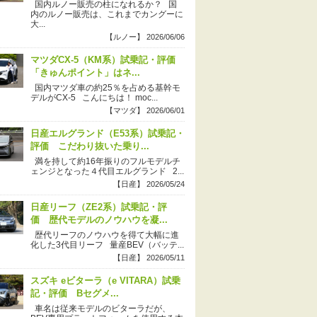
国内ルノー販売の柱になれるか？ 国
内のルノー販売は、これまでカングーに
大...
【ルノー】 2026/06/06
マツダCX-5（KM系）試乗記・評価
「きゅんポイント」はネ...
国内マツダ車の約25％を占める基幹モ
デルがCX-5 こんにちは！ moc...
【マツダ】 2026/06/01
日産エルグランド（E53系）試乗記・
評価 こだわり抜いた乗り...
満を持して約16年振りのフルモデルチ
ェンジとなった４代目エルグランド 2...
【日産】 2026/05/24
日産リーフ（ZE2系）試乗記・評
価 歴代モデルのノウハウを凝...
歴代リーフのノウハウを得て大幅に進
化した3代目リーフ 量産BEV（バッテ...
【日産】 2026/05/11
スズキ eビターラ（e VITARA）試乗
記・評価 Bセグメ...
車名は従来モデルのビターラだが、