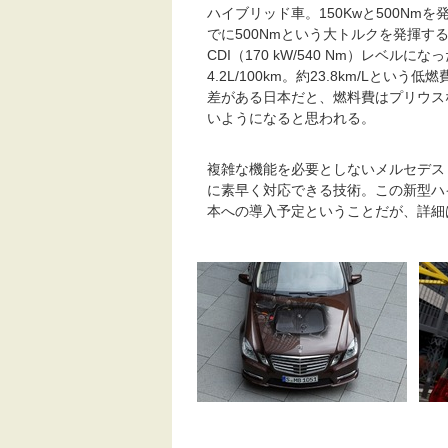
ハイブリッド車。150Kwと500Nm
でに500Nmという大トルクを発揮す
CDI（170 kW/540 Nm）レベル
4.2L/100km。約23.8km/L
差がある日本だと、燃料費はプリウス
いようになると思われる。
複雑な機能を必要としないメルセデス
に素早く対応できる技術。この新型ハ
本への導入予定ということだが、詳細