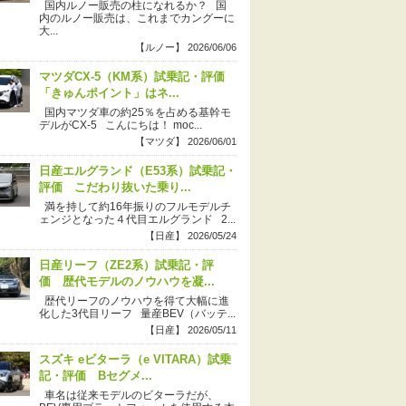
国内ルノー販売の柱になれるか？ 国
内のルノー販売は、これまでカングーに
大...
【ルノー】 2026/06/06
マツダCX-5（KM系）試乗記・評価
「きゅんポイント」はネ...
国内マツダ車の約25％を占める基幹モ
デルがCX-5 こんにちは！ moc...
【マツダ】 2026/06/01
日産エルグランド（E53系）試乗記・
評価 こだわり抜いた乗り...
満を持して約16年振りのフルモデルチ
ェンジとなった４代目エルグランド 2...
【日産】 2026/05/24
日産リーフ（ZE2系）試乗記・評
価 歴代モデルのノウハウを凝...
歴代リーフのノウハウを得て大幅に進
化した3代目リーフ 量産BEV（バッテ...
【日産】 2026/05/11
スズキ eビターラ（e VITARA）試乗
記・評価 Bセグメ...
車名は従来モデルのビターラだが、