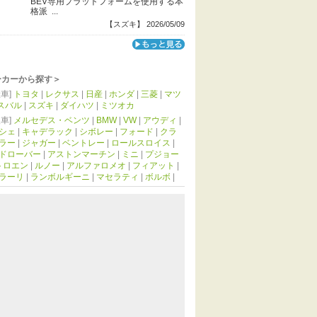
BEV専用プラットフォームを使用する本
格派 ...
【スズキ】 2026/05/09
ーカーから探す＞
車]
トヨタ
|
レクサス
|
日産
|
ホンダ
|
三菱
|
マツ
スバル
|
スズキ
|
ダイハツ
|
ミツオカ
車]
メルセデス・ベンツ
|
BMW
|
VW
|
アウディ
|
シェ
|
キャデラック
|
シボレー
|
フォード
|
クラ
ラー
|
ジャガー
|
ベントレー
|
ロールスロイス
|
ドローバー
|
アストンマーチン
|
ミニ
|
プジョー
トロエン
|
ルノー
|
アルファロメオ
|
フィアット
|
ラーリ
|
ランボルギーニ
|
マセラティ
|
ボルボ
|