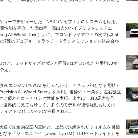
ショーでデビューした「NSXコンセプト」のシステムを応用。
燃費性能を両立した高効率・高出力のハイブリッドシステム
Handling All Wheel Drive）」に、フロントレイアウトの次世代3.5L
蔵の7速のデュアル・クラッチ・トランスミッションを組み合わ
出力と、ミッドサイズセダンと同等の1ガロンあたり平均30マ
る予定。
噴V6エンジンに6速ATを組み合わせ。アキュラ初となる電動ア
sion All Wheel Steer」を採用。後輪のトー角を、左右独立
グと優れたコーナリング性能を実現。出力は、310馬力を予
は世界的に見ても珍しく、多くのモデルが後輪駆動もしくは
なテイストに仕上がるのか注目される。
快適で先進的な室内空間と、上品で洗練されたフォルムを目指
なる「ジュエルアイ（Jewel EyeTM）LEDヘッドライト」を