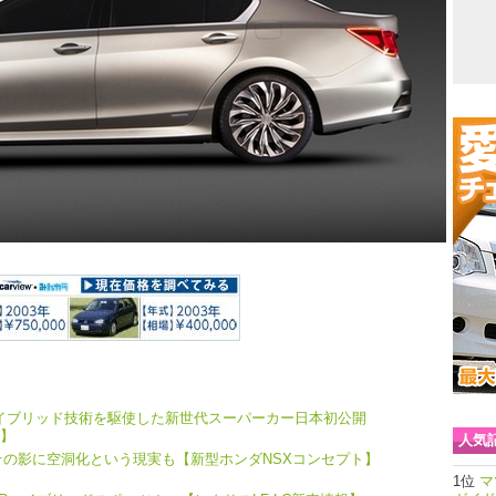
イブリッド技術を駆使した新世代スーパーカー日本初公開
報】
人気
その影に空洞化という現実も【新型ホンダNSXコンセプト】
マ