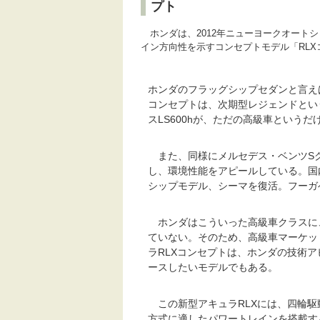
プト
ホンダは、2012年ニューヨークオート
イン方向性を示すコンセプトモデル「RL
ホンダのフラッグシップセダンと言え
コンセプトは、次期型レジェンドとい
スLS600hが、ただの高級車という
また、同様にメルセデス・ベンツSク
し、環境性能をアピールしている。国
シップモデル、シーマを復活。フーガ
ホンダはこういった高級車クラスに
ていない。そのため、高級車マーケッ
ラRLXコンセプトは、ホンダの技術
ースしたいモデルでもある。
この新型アキュラRLXには、四輪駆
方式に適したパワートレインを搭載す