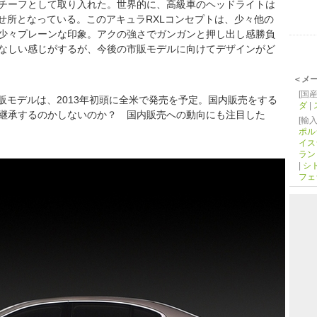
チーフとして取り入れた。世界的に、高級車のヘッドライトは
せ所となっている。このアキュラRXLコンセプトは、少々他の
少々プレーンな印象。アクの強さでガンガンと押し出し感勝負
なしい感じがするが、今後の市販モデルに向けてデザインがど
＜メ
[国産
販モデルは、2013年初頭に全米で発売を予定。国内販売をする
ダ
|
継承するのかしないのか？ 国内販売への動向にも注目した
[輸入
ポル
イス
ラン
|
シ
フェ