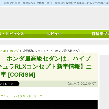
ム)」。新車比較評価、新車試乗記や燃費、価格、新車値引き術など新車購入に役立つ情報が
SM]
＞
ホンダ
＞ 次期型レジェンドか？ ホンダ最高級セダン...
？ ホンダ最高級セダンは、ハイブ
キュラRLXコンセプト新車情報】ニ
[CORISM]
【ホンダ】2012/04/07
ークショー
ハイブリッド
ホンダ