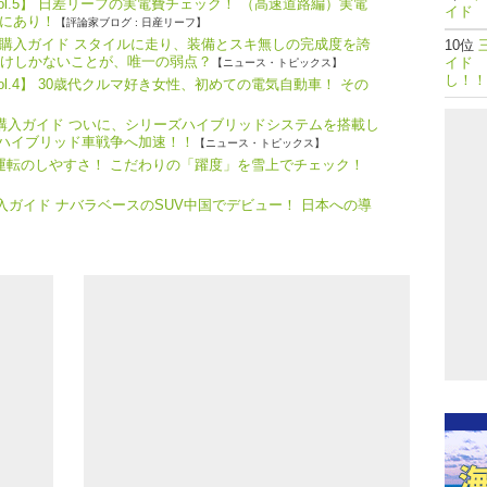
ol.5】 日差リーフの実電費チェック！ （高速道路編）実電
イド 
にあり！
【評論家ブログ : 日産リーフ】
購入ガイド スタイルに走り、装備とスキ無しの完成度を誇
だけしかないことが、唯一の弱点？
イド 
【ニュース・トピックス】
し！！
l.4】 30歳代クルマ好き女性、初めての電気自動車！ その
・購入ガイド ついに、シリーズハイブリッドシステムを搭載し
、ハイブリッド車戦争へ加速！！
【ニュース・トピックス】
つ運転のしやすさ！ こだわりの「躍度」を雪上でチェック！
購入ガイド ナバラベースのSUV中国でデビュー！ 日本への導