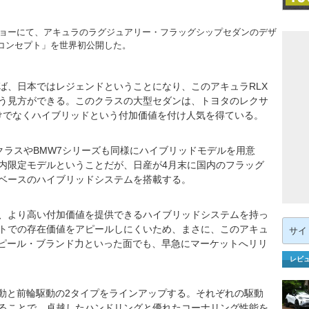
ショーにて、アキュラのラグジュアリー・フラッグシップセダンのデザ
Xコンセプト」を世界初公開した。
ば、日本ではレジェンドということになり、このアキュラRLX
う見方ができる。このクラスの大型セダンは、トヨタのレクサ
だけでなくハイブリッドという付加価値を付け人気を得ている。
ラスやBMW7シリーズも同様にハイブリッドモデルを用意
内限定モデルということだが、日産が4月末に国内のフラッグ
ベースのハイブリッドシステムを搭載する。
、より高い付加価値を提供できるハイブリッドシステムを持っ
検
トでの存在価値をアピールしにくいため、まさに、このアキュ
索:
アピール・ブランド力といった面でも、早急にマーケットへリリ
レビ
動と前輪駆動の2タイプをラインアップする。それぞれの駆動
ることで、卓越したハンドリングと優れたコーナリング性能を