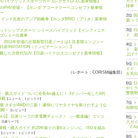
ガイド
FRハイブリッドスポーツカー【レクサスLF-LC新車情報】
様車「
のPHV登場！ 【ホンダ アコードクーペコンセプト新車情
ョー
国
 インド生産のアジア戦略車【ホンダBRIO（ブリオ）新車情
菱 ト
日
ッドシップスポーツ シリーズハイブリッド【インフィニテ
ド 超
ーブショー出展車
2012年登場の次期新型日産ノートは1.2L直噴エンジン＋
ト
INVITATION（インビテーション）】
ド 装
載した次世代SUV【日産ハイクロスコンセプト新車情報】
上げ？
日
イド 
（レポート：
CORISM編集部
）
を見出
日
やくラ
撃態勢完了
・購入ガイド ついに全長4m越えに！ 3ナンバー化した6代
搭載
【ニュース・トピックス】
ト
価 さすが4WDの三菱！ 豪快にリヤタイヤを振りだすような
知能
脱帽！
【レビュー】
ol.6】 日差リーフの実電費チェック！ （一般道編）コツコ
ト
入ガイ
: 日産リーフ】
「Z A
報・購入ガイド 約20年振りの直6エンジンに、ISGを組み
【ニュース・トピックス】
ト