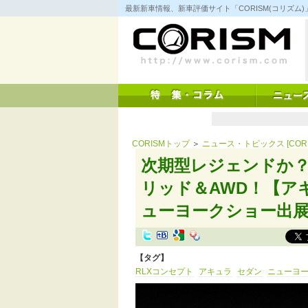
コ
最新新車情報、新車評価サイト「CORISM(コリズ
ン
テ
ン
ツ
へ
ス
キ
ッ
プ
CORISMトップ
＞
ニュース・トピックス [CORI
次期型レジェンドか
リッド＆AWD！【ア
ューヨークショー出展車 
【タグ】
RLXコンセプト
アキュラ
セダン
ニューヨ