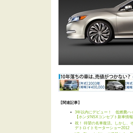
【関連記事】
3年以内にデビュー！ 低燃費ハ
【ホンダNSXコンセプト新車情
祝！ 待望の名車復活。しかし、
デトロイトモーターショー2012