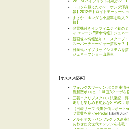
V8、5Lハイブリッド搭載か？ 
トヨタを超えたか？ ホンダ渾身
報】2012デトロイトモーターシ
まさか、ホンダも小型車を輸入？
報】
発電機付きインフィニティ初のミ
ィ エマージE新車情報】ジュネ
新画像＆情報追加！ スクープ！ 
スーパーチャージャー搭載か？【日産
日産式ハイブリッドシステムを搭
ジュネーブショー出展車
【オススメ記事】
フォルクスワーゲン ポロ新車情報
目新型ポロは、1.0L直3ターボを
三菱エクリプスクロス試乗記・評
走りも楽しめる絶妙なS-AWCに
【日産リーフ 長期評価レポートv
ツ電費を稼ぐe-Pedal
【評論家ブログ 
メルセデス・ベンツSクラス新車情
あわせた次世代エンジンを搭載！