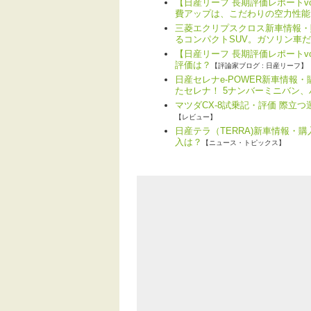
【日産リーフ 長期評価レポートv
費アップは、こだわりの空力性能
三菱エクリプスクロス新車情報・
るコンパクトSUV。ガソリン車
【日産リーフ 長期評価レポートvo
評価は？
【評論家ブログ : 日産リーフ】
日産セレナe-POWER新車情報
たセレナ！ 5ナンバーミニバン
マツダCX-8試乗記・評価 際立
【レビュー】
日産テラ（TERRA)新車情報・
入は？
【ニュース・トピックス】