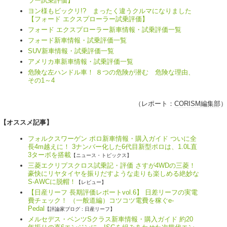
ラー試乗評価】
ヨン様もビックリ!? まったく違うクルマになりました
【フォード エクスプローラー試乗評価】
フォード エクスプローラー新車情報・試乗評価一覧
フォード新車情報・試乗評価一覧
SUV新車情報・試乗評価一覧
アメリカ車新車情報・試乗評価一覧
危険な左ハンドル車！ ８つの危険が潜む 危険な理由、
その1～4
（レポート：
CORISM編集部
）
【オススメ記事】
フォルクスワーゲン ポロ新車情報・購入ガイド ついに全
長4m越えに！ 3ナンバー化した6代目新型ポロは、1.0L直
3ターボを搭載
【ニュース・トピックス】
三菱エクリプスクロス試乗記・評価 さすが4WDの三菱！
豪快にリヤタイヤを振りだすような走りも楽しめる絶妙な
S-AWCに脱帽！
【レビュー】
【日産リーフ 長期評価レポートvol.6】 日差リーフの実電
費チェック！ （一般道編）コツコツ電費を稼ぐe-
Pedal
【評論家ブログ : 日産リーフ】
メルセデス・ベンツSクラス新車情報・購入ガイド 約20