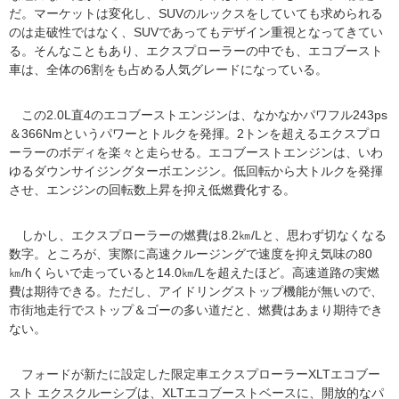
だ。マーケットは変化し、SUVのルックスをしていても求められる
のは走破性ではなく、SUVであってもデザイン重視となってきてい
る。そんなこともあり、エクスプローラーの中でも、エコブースト
車は、全体の6割をも占める人気グレードになっている。
この2.0L直4のエコブーストエンジンは、なかなかパワフル243ps
＆366Nmというパワーとトルクを発揮。2トンを超えるエクスプロ
ーラーのボディを楽々と走らせる。エコブーストエンジンは、いわ
ゆるダウンサイジングターボエンジン。低回転から大トルクを発揮
させ、エンジンの回転数上昇を抑え低燃費化する。
しかし、エクスプローラーの燃費は8.2㎞/Lと、思わず切なくなる
数字。ところが、実際に高速クルージングで速度を抑え気味の80
㎞/hくらいで走っていると14.0㎞/Lを超えたほど。高速道路の実燃
費は期待できる。ただし、アイドリングストップ機能が無いので、
市街地走行でストップ＆ゴーの多い道だと、燃費はあまり期待でき
ない。
フォードが新たに設定した限定車エクスプローラーXLTエコブー
スト エクスクルーシブは、XLTエコブーストベースに、開放的なパ