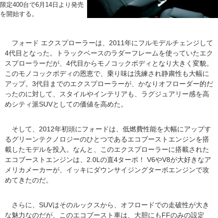
限定400台で6月14日より発売
を開始する。
フォード エクスプローラーは、2011年にフルモデルチェンジして
4代目となった。トラックベースのラダーフレームを使っていたエク
スプローラーだが、4代目からモノコックボディとなり大きく変貌。
このモノコックボディの恩恵で、乗り味は洗練され静粛性も大幅に
アップ。3代目までのエクスプローラーが、かなりオフローダー的だ
ったのに対して、スタイルやインテリアも、ラグジュアリー感を高
めシティ派SUVとしての価値を高めた。
そして、2012年初頭にフォードは、低燃費性能を大幅にアップす
るグリーンテクノロジーのひとつであるエコブーストエンジンを搭
載したモデルを投入。なんと、このエクスプローラーに搭載された
エコブーストエンジンは、2.0Lの直4ターボ！ V6やV8が大好きなア
メリカメーカーが、イッキにダウンサイジングターボエンジンで攻
めてきたのだ。
さらに、SUVはそのルックスから、オフロードでの走破性が大き
な魅力なのだが、このエコブースト車は、大胆にもFFのみの設定