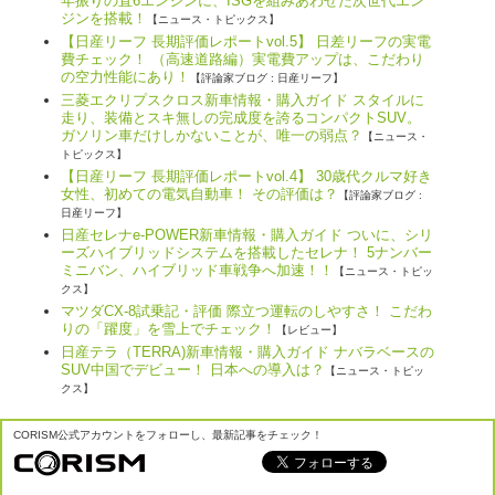
年振りの直6エンジンに、ISGを組みあわせた次世代エン
ジンを搭載！
【ニュース・トピックス】
【日産リーフ 長期評価レポートvol.5】 日差リーフの実電
費チェック！ （高速道路編）実電費アップは、こだわり
の空力性能にあり！
【評論家ブログ : 日産リーフ】
三菱エクリプスクロス新車情報・購入ガイド スタイルに
走り、装備とスキ無しの完成度を誇るコンパクトSUV。
ガソリン車だけしかないことが、唯一の弱点？
【ニュース・
トピックス】
【日産リーフ 長期評価レポートvol.4】 30歳代クルマ好き
女性、初めての電気自動車！ その評価は？
【評論家ブログ :
日産リーフ】
日産セレナe-POWER新車情報・購入ガイド ついに、シリ
ーズハイブリッドシステムを搭載したセレナ！ 5ナンバー
ミニバン、ハイブリッド車戦争へ加速！！
【ニュース・トピッ
クス】
マツダCX-8試乗記・評価 際立つ運転のしやすさ！ こだわ
りの「躍度」を雪上でチェック！
【レビュー】
日産テラ（TERRA)新車情報・購入ガイド ナバラベースの
SUV中国でデビュー！ 日本への導入は？
【ニュース・トピッ
クス】
CORISM公式アカウントをフォローし、最新記事をチェック！