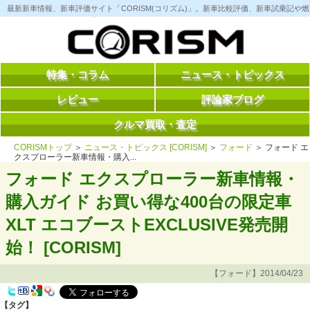
コ
最新新車情報、新車評価サイト「CORISM(コリズム)」。新車比較評価、新車試乗記
ン
テ
ン
ツ
へ
ス
特集・コラム
ニュース・トピックス
キ
ッ
レビュー
評論家ブログ
プ
クルマ買取・査定
CORISMトップ
＞
ニュース・トピックス [CORISM]
＞
フォード
＞ フォード エ
クスプローラー新車情報・購入...
フォード エクスプローラー新車情報・
購入ガイド お買い得な400台の限定車
XLT エコブーストEXCLUSIVE発売開
始！ [CORISM]
【フォード】2014/04/23
【タグ】