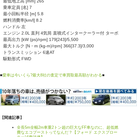
最低地上高 [mm] 265
乗車定員 [名] 7
最小回転半径 [m] 5.8
燃料消費率[km/l] 8.2
ハンドル 左
エンジン 2.0L 直列 4気筒 直噴式インタークーラー付 ターボ
最高出力 [kW (ps)/rpm] 179[243]/5,500
最大トルク [N・m (kg-m)/rpm] 366[37.3]/3,000
トランスミッション 6速AT
駆動形式 FWD
■
愛車は今いくら?最大8社の査定で車買取最高額がわかる
■
【関連記事】
全長5m全幅2m車重2トン超の巨大なFF車なのに、超低燃
費なエコブーストってなんだ？【フォード エクスプロー