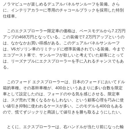
ノラマビューが楽しめるデュアルパネルサンルーフを装備。さら
に、インテリアカラーに専用のチャコールブラックを採用した特別
仕様車。
このエクスプローラー限定車の価格は、ベースモデルから7.2万円
アップの468万円となっている。この装備で7.2万円アップというの
は、なかなかお買い得感がある。このデュアルパネルサンルーフ
は、V6ガソリン車のリミテッドに標準装備されている装備。今まで
エコブースト車で、サンルーフが欲しいと考えていた顧客にとって
は、リーズナブルにエクスプローラーを手に入れるチャンスでもあ
る。
このフォード エクスプローラーは、日本のフォードにおいてドル
箱的車種。その基幹車種が、400台というあまりに多い台数を限定
車として設定したのは、フォードのやる気を感じさせる。限定車
は、スグ売れて無くなるかもしれない、という顧客心理を巧みに使
い値引き抑制に使われるケースが多い。このモデルも400台もある
ので、慌てずジックリと商談して値引きを勝ち取るようにしたい。
とくに、エクスプローラーは、右ハンドルが当たり前になった輸