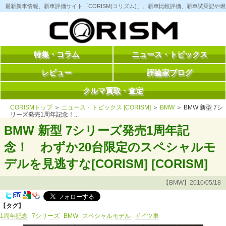
コ
最新新車情報、新車評価サイト「CORISM(コリズム)」。新車比較評価、新車試乗記
ン
テ
ン
ツ
へ
ス
特集・コラム
ニュース・トピックス
キ
ッ
レビュー
評論家ブログ
プ
クルマ買取・査定
CORISMトップ
＞
ニュース・トピックス [CORISM]
＞
BMW
＞ BMW 新型 7シ
リーズ発売1周年記念！...
BMW 新型 7シリーズ発売1周年記
念！ わずか20台限定のスペシャルモ
デルを見逃すな[CORISM] [CORISM]
【BMW】2010/05/18
【タグ】
1周年記念
7シリーズ
BMW
スペシャルモデル
ドイツ車