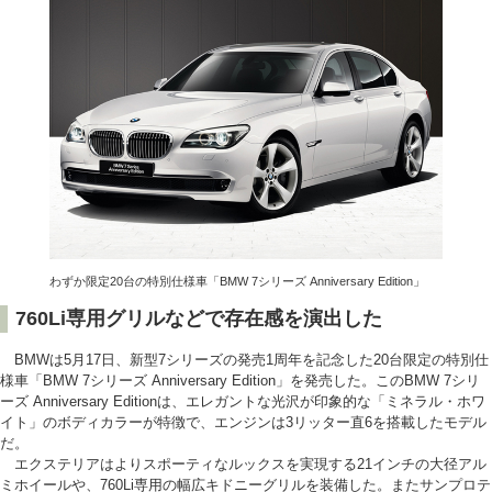
わずか限定20台の特別仕様車「BMW 7シリーズ Anniversary Edition」
760Li専用グリルなどで存在感を演出した
BMWは5月17日、新型7シリーズの発売1周年を記念した20台限定の特別仕
様車「BMW 7シリーズ Anniversary Edition」を発売した。このBMW 7シリ
ーズ Anniversary Editionは、エレガントな光沢が印象的な「ミネラル・ホワ
イト」のボディカラーが特徴で、エンジンは3リッター直6を搭載したモデル
だ。
エクステリアはよりスポーティなルックスを実現する21インチの大径アル
ミホイールや、760Li専用の幅広キドニーグリルを装備した。またサンプロテ