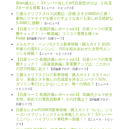
長4m越えに！ 3ナンバー化した6代目新型ポロは、1.0L直
3ターボを搭載
【ニュース・トピックス】
三菱エクリプスクロス試乗記・評価 さすが4WDの三菱！
豪快にリヤタイヤを振りだすような走りも楽しめる絶妙な
S-AWCに脱帽！
【レビュー】
【日産リーフ 長期評価レポートvol.6】 日差リーフの実電
費チェック！ （一般道編）コツコツ電費を稼ぐe-
Pedal
【評論家ブログ : 日産リーフ】
メルセデス・ベンツSクラス新車情報・購入ガイド 約20
年振りの直6エンジンに、ISGを組みあわせた次世代エン
ジンを搭載！
【ニュース・トピックス】
【日産リーフ 長期評価レポートvol.5】 日差リーフの実電
費チェック！ （高速道路編）実電費アップは、こだわり
の空力性能にあり！
【評論家ブログ : 日産リーフ】
三菱エクリプスクロス新車情報・購入ガイド スタイルに
走り、装備とスキ無しの完成度を誇るコンパクトSUV。
ガソリン車だけしかないことが、唯一の弱点？
【ニュース・
トピックス】
【日産リーフ 長期評価レポートvol.4】 30歳代クルマ好き
女性、初めての電気自動車！ その評価は？
【評論家ブログ :
日産リーフ】
日産セレナe-POWER新車情報・購入ガイド ついに、シリ
ーズハイブリッドシステムを搭載したセレナ！ 5ナンバー
ミニバン、ハイブリッド車戦争へ加速！！
【ニュース・トピッ
クス】