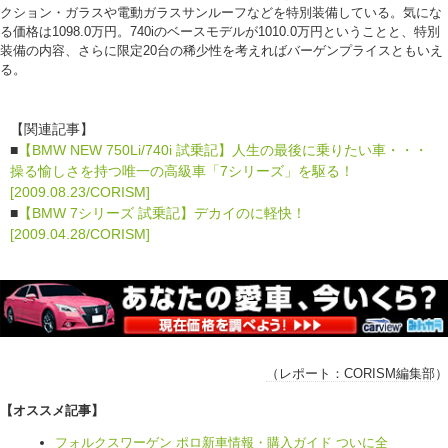
クション・ガラスや電動ガラスサンルーフなどを特別装備している。気にな
る価格は1098.0万円。740iのベースモデルが1010.0万円ということと、特別
装備の内容、さらに限定20台の稀少性を考えればバーゲンプライスともいえ
る。
【関連記事】
■
【BMW NEW 750Li/740i 試乗記】人生の最後に乗りたい車・・・
操る愉しさを持つ唯一の高級車「7シリーズ」を駆る！
[2009.08.23/CORISM]
■
【BMW 7シリーズ 試乗記】デカイのに軽快！
[2009.04.28/CORISM]
（レポート：
CORISM編集部
）
【オススメ記事】
フォルクスワーゲン ポロ新車情報・購入ガイド ついに全