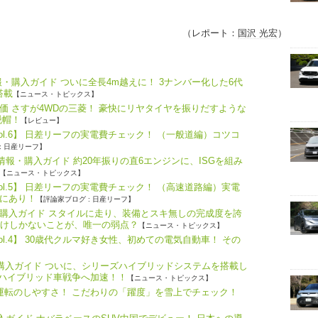
（レポート：
国沢 光宏
）
・購入ガイド ついに全長4m越えに！ 3ナンバー化した6代
搭載
【ニュース・トピックス】
価 さすが4WDの三菱！ 豪快にリヤタイヤを振りだすような
脱帽！
【レビュー】
ol.6】 日差リーフの実電費チェック！ （一般道編）コツコ
: 日産リーフ】
報・購入ガイド 約20年振りの直6エンジンに、ISGを組み
【ニュース・トピックス】
ol.5】 日差リーフの実電費チェック！ （高速道路編）実電
にあり！
【評論家ブログ : 日産リーフ】
購入ガイド スタイルに走り、装備とスキ無しの完成度を誇
だけしかないことが、唯一の弱点？
【ニュース・トピックス】
l.4】 30歳代クルマ好き女性、初めての電気自動車！ その
・購入ガイド ついに、シリーズハイブリッドシステムを搭載し
、ハイブリッド車戦争へ加速！！
【ニュース・トピックス】
つ運転のしやすさ！ こだわりの「躍度」を雪上でチェック！