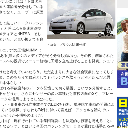
ーナルによれば「トヨタ車
国の運輸省が分析している
側でなく、ユーザーに原因
まで厳しいトヨタバッシン
A』と呼ばれる高速道路交
ディアとNHTSA、そし
ていた、と言い換えても良
トヨタ プリウス[北米仕様]
ア州の工場(NUMMI：
ある(最近多くのメディアがそう分析し始めた)。その後、解雇された
ースへの投資でヌーミー跡地に工場を立ち上げることも発表。シュワ
けたと考えていいだろう。ただあまりに大きな社会現象になってしま
ま。このあたりで政府としてもバランスを取ろうと考えたんだと思
の本体らしい。
ばれる事故直前のデータを記憶しておく装置。こいつを分析すると、
るかどうか、さらにセンサーの多い車種だと前後方向のGや、ブレー
データを活用しようとしなかった。
したトヨタ車の死亡事故全てのEDRを解析。現段階で車両の問題によ
している模様。すなわち74件に付いて言えば「アクセルを踏んでい
たかどうか不明格のようだ。
なれば、現在行われている集団訴訟にも決定的な影響を与えることに
くなるワケ。とはいえ今回のバッシングでトヨタが受けた痛手たるや