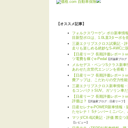
【オススメ記事】
フォルクスワーゲン ポロ新車情報
目新型ポロは、1.0L直3ターボを
三菱エクリプスクロス試乗記・評
走りも楽しめる絶妙なS-AWCに
【日産リーフ 長期評価レポートv
ツ電費を稼ぐe-Pedal
【評論家ブログ 
メルセデス・ベンツSクラス新車情
あわせた次世代エンジンを搭載！
【日産リーフ 長期評価レポートv
費アップは、こだわりの空力性能
三菱エクリプスクロス新車情報・
るコンパクトSUV。ガソリン車
【日産リーフ 長期評価レポートvo
評価は？
【評論家ブログ : 日産リーフ】
日産セレナe-POWER新車情報
たセレナ！ 5ナンバーミニバン
マツダCX-8試乗記・評価 際立
【レビュー】