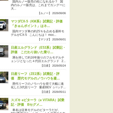
国内ルノー販売の柱になれるか？ 国
内のルノー販売は、これまでカングーに
大...
【ルノー】 2026/06/06
マツダCX-5（KM系）試乗記・評価
「きゅんポイント」はネ...
国内マツダ車の約25％を占める基幹モ
デルがCX-5 こんにちは！ moc...
【マツダ】 2026/06/01
日産エルグランド（E53系）試乗記・
評価 こだわり抜いた乗り...
満を持して約16年振りのフルモデルチ
ェンジとなった４代目エルグランド 2...
【日産】 2026/05/24
日産リーフ（ZE2系）試乗記・評
価 歴代モデルのノウハウを凝...
歴代リーフのノウハウを得て大幅に進
化した3代目リーフ 量産BEV（バッテ...
【日産】 2026/05/11
スズキ eビターラ（e VITARA）試乗
記・評価 Bセグメ...
車名は従来モデルのビターラだが、