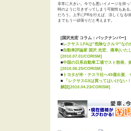
非常に大きい。今でも悪いイメージを持っ
時のように引きずってしまう可能性もある
だろう。上手にPRを行えば、涼しくなる
までもう一頑張りだと考えます。
[国沢光宏 コラム：バックナンバー]
■
レクサス LFAは"危険なクルマ"なのか！
■
自動車評論家 国沢 光宏、痛車(いた
[2010.07.01/CORISM]
■
中国の日系自動車工場でスト勃発、操
[2010.06.25/CORISM]
■
トヨタが米・テスラ社へ45億出資、その狙い
■
「レクサスGXは買ってはいけない！
解説[2010.04.23/CORISM]