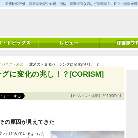
ム)」。新車比較評価、新車試乗記や燃費、価格、新車値引き術など新車購入に役立つ情報が
ビジネス・経済
＞ 北米のトヨタバッシングに変化の兆し！？[...
に変化の兆し！？[CORISM]
【ビジネス・経済】2010/07/14
その原因が見えてきた
変わり始めているようだ。