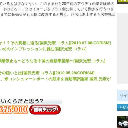
ている人は少なくない。このままだと20年前のアウディの暴走騒動の
。そのそろトヨタはイメージをプラス側に持っていく動きを行うべき
頃までに販売状況も大幅に改善すると思う。汚名は返上するも名誉挽回
？その真相に迫る[国沢光宏 コラム][2010.07.08/CORISM]
しゃ)のインプレッションに挑む[国沢光宏 コラム]
業停止も〜どうなる中国の自動車産業〜[国沢光宏 コラム]
とは[国沢光宏 コラム][2010.05.28/CORISM]
」米コンシュマーレポートの顛末を自動車評論家 国沢 光宏が
検
索:
レビ