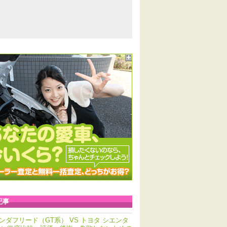
記事
ンダフリード（GT系） VS トヨタ シエンタ