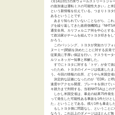
7月14日付けの米ウォールストリートジャ
の急加速は運転ミスの可能性大きい」と米
という新情報を伝えている。つまりトヨタ
あるということです。
あまり知られていないことながら、これ
グを繰り返してきた政府側機関は『NHTS
通安全局。カリフォルニア州を中心とするメ
て政治家がチームを組んでトヨタ叩きをし
かろう。
このバッシング、トヨタが突如カリフォルニ
ヌーミー)閉鎖を決めたことに対する反発で
従業員に手厚い保証を行い、テスラモータ
ルツェネッガー知事と和解した。
すでにトヨタに対する「トゲ」が全て抜
ったため、トヨタのイメージは低迷したま
う。今回の情報の出所、どうやら米国交省
決定的な証拠になったのが『EDR』と呼
速度やアクセル開度、ブレーキを掛けてい
キ踏力まで判明する。当初NHTSAはこの
しかし米国交省は、暴走の結果75件発生
って発生した可能性ある事故を1件だけと
た」ということである。残り1件も暴走し
もしトヨタ側に問題なし、ということに
なろう。これ以上のダメージはほとんど無