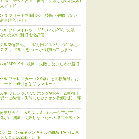
系）徹底比較・評価 後悔・失敗しないための
入ガイド
ンダ フリード新旧比較 後悔・失敗しない
新車購入ガイド
バル クロストレック VS スバルXV、失敗・
ないための新旧比較評価
クルマ偏愛記】「47万円アルト!」26年落ち
スズキ アルトを(うっかり)買ってしまっ
・
バルWRX S4、後悔・失敗しないための新旧
バル フォレスター（SK系）を比較解説。お
レード、値引きなどもレポート
ズキ フロンクス VS ホンダWR-V 200万円
V選びに後悔・失敗しないための徹底比較・評
菱デリカミニ VS スズキ スペーシアギア
選びに後悔・失敗しないための徹底比較・評
ンパニオン＆キャンギャル画像集 PART1 東
トサロン2026レポート