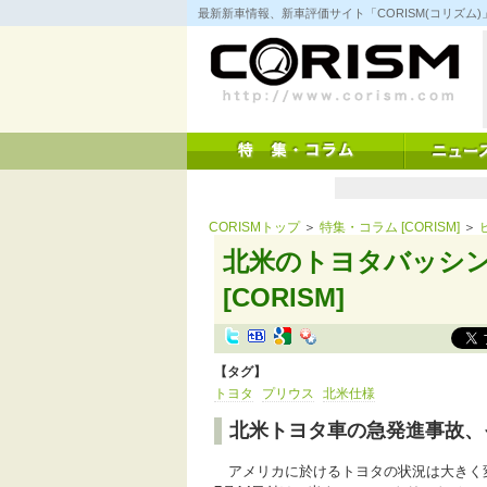
コ
最新新車情報、新車評価サイト「CORISM(コリズ
ン
テ
ン
ツ
へ
ス
キ
ッ
プ
CORISMトップ
＞
特集・コラム [CORISM]
＞
北米のトヨタバッシング
[CORISM]
【タグ】
トヨタ
プリウス
北米仕様
北米トヨタ車の急発進事故、
アメリカに於けるトヨタの状況は大きく