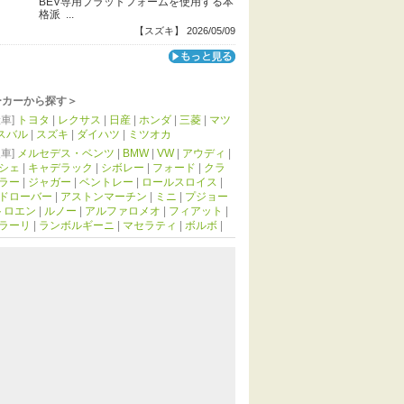
BEV専用プラットフォームを使用する本
格派 ...
【スズキ】 2026/05/09
ーカーから探す＞
車]
トヨタ
|
レクサス
|
日産
|
ホンダ
|
三菱
|
マツ
スバル
|
スズキ
|
ダイハツ
|
ミツオカ
車]
メルセデス・ベンツ
|
BMW
|
VW
|
アウディ
|
シェ
|
キャデラック
|
シボレー
|
フォード
|
クラ
ラー
|
ジャガー
|
ベントレー
|
ロールスロイス
|
ドローバー
|
アストンマーチン
|
ミニ
|
プジョー
トロエン
|
ルノー
|
アルファロメオ
|
フィアット
|
ラーリ
|
ランボルギーニ
|
マセラティ
|
ボルボ
|