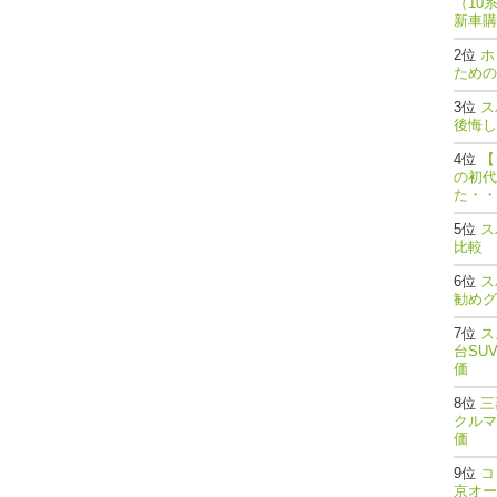
（10
新車購
ホ
ための
ス
後悔し
【
の初代
た・・
ス
比較
ス
勧めグ
ス
台SU
価
三
クルマ
価
コ
京オー