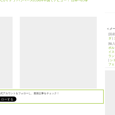
購入ガイド ナバラベースのSUV中国でデビュー！ 日本への導
＜メ
[国産
ダ
|
[輸入
ポル
イス
ラン
|
シ
フェ
M公式アカウントをフォローし、最新記事をチェック！