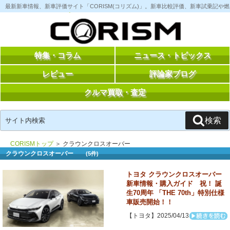
コ
最新新車情報、新車評価サイト「CORISM(コリズム)」。新車比較評価、新車試乗記
ン
テ
ン
ツ
へ
ス
特集・コラム
ニュース・トピックス
キ
ッ
レビュー
評論家ブログ
プ
クルマ買取・査定
検
検索
索:
CORISMトップ
＞ クラウンクロスオーバー
クラウンクロスオーバー
(5件)
トヨタ クラウンクロスオーバー
新車情報・購入ガイド 祝！ 誕
生70周年 「THE 70th」特別仕様
車販売開始！！
【トヨタ】2025/04/13