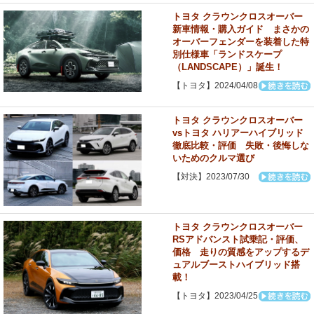
トヨタ クラウンクロスオーバー
新車情報・購入ガイド まさかの
オーバーフェンダーを装着した特
別仕様車「ランドスケープ
（LANDSCAPE）」誕生！
【トヨタ】2024/04/08
トヨタ クラウンクロスオーバー
vsトヨタ ハリアーハイブリッド
徹底比較・評価 失敗・後悔しな
いためのクルマ選び
【対決】2023/07/30
トヨタ クラウンクロスオーバー
RSアドバンスト試乗記・評価、
価格 走りの質感をアップするデ
ュアルブーストハイブリッド搭
載！
【トヨタ】2023/04/25