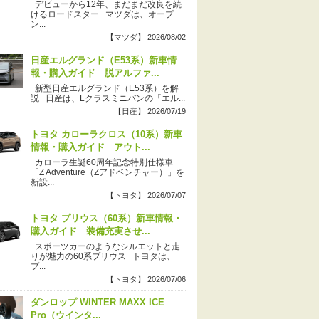
デビューから12年、まだまだ改良を続
けるロードスター マツダは、オープ
ン...
【マツダ】 2026/08/02
日産エルグランド（E53系）新車情
報・購入ガイド 脱アルファ...
新型日産エルグランド（E53系）を解
説 日産は、Lクラスミニバンの「エル...
【日産】 2026/07/19
トヨタ カローラクロス（10系）新車
情報・購入ガイド アウト...
カローラ生誕60周年記念特別仕様車
「Z Adventure（Zアドベンチャー）」を
新設...
【トヨタ】 2026/07/07
トヨタ プリウス（60系）新車情報・
購入ガイド 装備充実させ...
スポーツカーのようなシルエットと走
りが魅力の60系プリウス トヨタは、
プ...
【トヨタ】 2026/07/06
ダンロップ WINTER MAXX ICE
Pro（ウインタ...