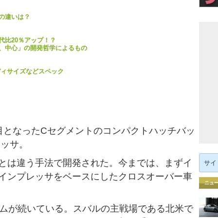
の違いは？
代比20％アップ！？
、中心」の開発哲学によるもの
ディサイズなどスペック
目となったCセグメントのコンパクトハッチバッ
レッサ。
検
とは違う手法で開発された。今までは、まずイ
索:
インプレッサをベースにしたクロスオーバー車
ニュ
。
ームが続いている。スバルの主戦場である北米で