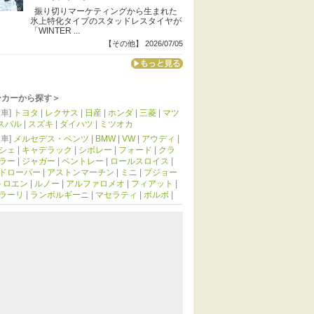
振り切りマーケティングから生まれた
氷上特化タイプのスタッドレスタイヤが
「WINTER ...
【その他】 2026/07/05
ーカーから探す＞
車]
トヨタ
|
レクサス
|
日産
|
ホンダ
|
三菱
|
マツ
スバル
|
スズキ
|
ダイハツ
|
ミツオカ
車]
メルセデス・ベンツ
|
BMW
|
VW
|
アウディ
|
シェ
|
キャデラック
|
シボレー
|
フォード
|
クラ
ラー
|
ジャガー
|
ベントレー
|
ロールスロイス
|
ドローバー
|
アストンマーチン
|
ミニ
|
プジョー
トロエン
|
ルノー
|
アルファロメオ
|
フィアット
|
ラーリ
|
ランボルギーニ
|
マセラティ
|
ボルボ
|