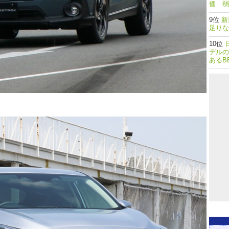
価 弱
新
足りな
デルの
あるB