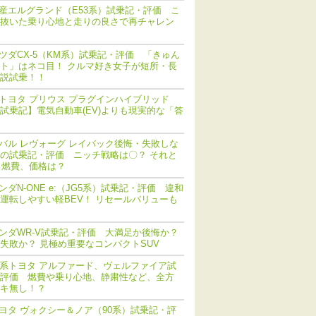
産エルグランド（E53系）試乗記・評価 こ
抜いた乗り心地と走りの良さで再チャレン
ツダCX-5（KM系）試乗記・評価 「きゅん
ト」はネコ目！ クルマ好き女子が短所・長
説試乗！！
トヨタ プリウス プラグインハイブリッド
V) 試乗記】電気自動車(EV)よりも現実的な「答
バル レヴォーグ レイバック後悔・失敗しな
の試乗記・評価 ニッチ戦略は〇？ それと
 燃費、価格は？
ンダN-ONE e:（JG5系）試乗記・評価 違和
運転しやすい軽BEV！ リセールバリューも
ンダWR-V試乗記・評価 大満足か後悔か？
失敗か？ 見極め重要なコンパクトSUV
0系トヨタ アルファード、ヴェルファイア試
評価 燃費や乗り心地、静粛性など、全方
キ無し！？
ヨタ ヴォクシー＆ノア（90系）試乗記・評