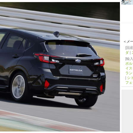
＜メ
[国産
ダ
|
[輸入
ポル
イス
ラン
|
シ
フェ