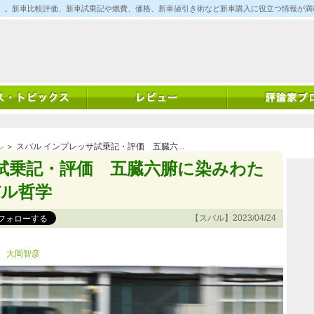
ム)」。新車比較評価、新車試乗記や燃費、価格、新車値引き術など新車購入に役立つ情報が
ル
＞ スバル インプレッサ試乗記・評価 五臓六...
試乗記・評価 五臓六腑に染みわた
バル哲学
【スバル】2023/04/24
ド
大岡智彦