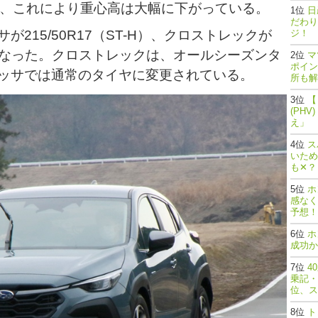
まず、これにより重心高は大幅に下がっている。
日
だわり
215/50R17（ST-H）、クロストレックが
ジ！
ド）となった。クロストレックは、オールシーズンタ
マ
ポイン
ッサでは通常のタイヤに変更されている。
所も解
【
(PH
え」
ス
いため
も✕？
ホ
感なく
予想！
ホ
成功か
4
乗記・
位、ス
ト