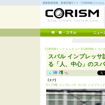
コ
最新新車情報、新車評価サイト「CORISM(コリズ
ン
テ
ン
ツ
へ
ス
キ
ッ
プ
CORISMトップ
＞
レビュー [CORISM]
＞
スバ
スバル インプレッサ
る「人、中心」のス
【タグ】
5ドアHB
インプレッサ
スバル
ハイブリッ