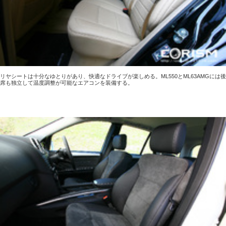
リヤシートは十分なゆとりがあり、快適なドライブが楽しめる。ML550とML63AMGには後
席も独立して温度調整が可能なエアコンを装備する。