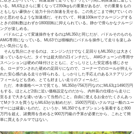
に吹き上がっていく。高速道路で走ってもアッという間に制限速度に達して
いる。ML63はさらに重くなって2350kgもの重量があるが、その重量をもの
ともしない豪快かく迫力十分の加速を見せる。この先どこまで伸びていくの
かと思わせるような加速感だ。それでいて、時速100kmでクルージングする
ときの回転数はわずか1800回転に抑えられている。静かで滑らかなクルージ
ングが楽しめる。
パドルによって変速操作をするのはML350と同じだが、パドルそのものも
AMG専用になっている。ML63では積極的にパドルを操作して走りを楽しみ
たい気分になる。
そんな気分にさせるのは、エンジンだけでなく足回りもML350とは大きく
違っているからだ。タイヤは超大径の21インチだし、AMGチューンの専用サ
スペンションは硬めの味付けとともに、どっしりとした安定感を感じさせ
る。ローダウンされた硬めの足回りになので、コーナーでのロールが抑えら
れた安心感のある走りが得られる。しっかりした手応えのあるステアリング
フィールなども含め、とても好ましい走りのフィールだ。
ただ、本体価格ベースで見ても、ML350が756万円なのにML63は1490万円
もする。ほとんど2倍に近い価格設定なのだから、内外装の仕様から走りに
至るまで大きな違いがあって当然のこと。自由に使えるお金がたくさんあっ
てMクラスを買うならML63がお勧めだが、1500万円近いクルマは一般のユー
ザーには縁遠いものだ。というか、ML350でもオプションを装着すると800
万円を超え、諸費用を含めると900万円級の予算が必要だから、これとて簡
単に買えるクルマではない。