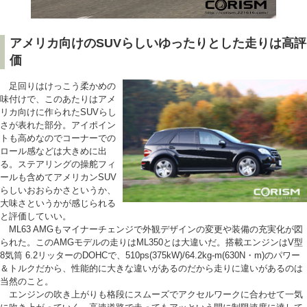
アメリカ向けのSUVらしいゆったりとした走りは高評
価
足回りはけっこう柔かめの
味付けで、このあたりはアメ
リカ向けに作られたSUVらし
さが表れた部分。アイポイン
トも高めなのでコーナーでの
ロール感などは大きめに出
る。ステアリングの操舵フィ
ールも含めてアメリカンSUV
らしいおおらかさというか、
大味さというかが感じられる
と評価していい。
ML63 AMGもマイナーチェンジで外観デザインの変更や装備の充実化が図
られた。このAMGモデルの走りはML350とは大違いだ。搭載エンジンはV型
8気筒 6.2リッターのDOHCで、510ps(375kW)/64.2kg-m(630N・m)のパワー
＆トルクだから、性能的に大きな違いがあるのだから走りに違いがあるのは
当然のこと。
エンジンの吹き上がりも格段にスムーズでアクセルワークに合わせて一気