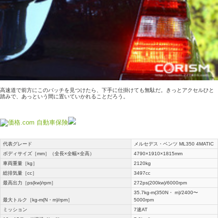
高速道で前方にこのバッチを見つけたら、下手に仕掛けても無駄だ。きっとアクセルひと
踏みで、あっという間に置いていかれることだろう。
代表グレード
メルセデス・ベンツ ML350 4MATIC
ボディサイズ［mm］（全長×全幅×全高）
4790×1910×1815mm
車両重量［kg］
2120kg
総排気量［cc］
3497cc
最高出力［ps(kw)/rpm］
272ps(200kw)/6000rpm
35.7kg-m(350N・ m)/2400〜
最大トルク［kg-m(N・m)/rpm］
5000rpm
ミッション
7速AT