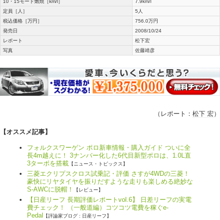
10・15モード燃焼［km/l］
7.9km/l
定員［人］
5人
税込価格［万円］
756.0万円
発売日
2008/10/24
レポート
松下宏
写真
佐藤靖彦
（レポート：
松下 宏
）
【オススメ記事】
フォルクスワーゲン ポロ新車情報・購入ガイド ついに全
長4m越えに！ 3ナンバー化した6代目新型ポロは、1.0L直
3ターボを搭載
【ニュース・トピックス】
三菱エクリプスクロス試乗記・評価 さすが4WDの三菱！
豪快にリヤタイヤを振りだすような走りも楽しめる絶妙な
S-AWCに脱帽！
【レビュー】
【日産リーフ 長期評価レポートvol.6】 日差リーフの実電
費チェック！ （一般道編）コツコツ電費を稼ぐe-
Pedal
【評論家ブログ : 日産リーフ】