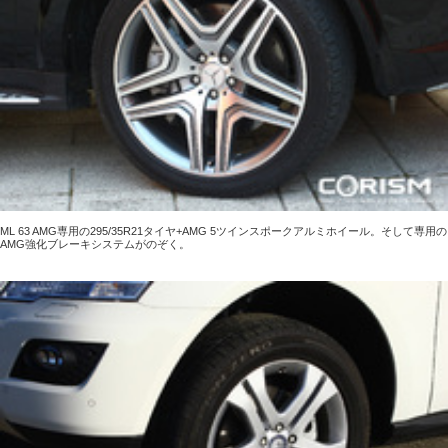
ML 63 AMG専用の295/35R21タイヤ+AMG 5ツインスポークアルミホイール。そして専用の
AMG強化ブレーキシステムがのぞく。