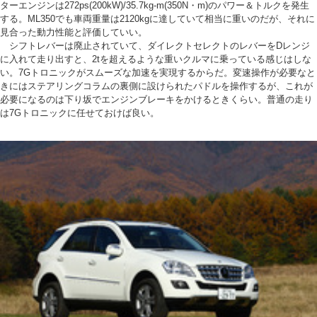
ターエンジンは272ps(200kW)/35.7kg-m(350N・m)のパワー＆トルクを発生
する。ML350でも車両重量は2120kgに達していて相当に重いのだが、それに
見合った動力性能と評価していい。
シフトレバーは廃止されていて、ダイレクトセレクトのレバーをDレンジ
に入れて走り出すと、2tを超えるような重いクルマに乗っている感じはしな
い。7Gトロニックがスムーズな加速を実現するからだ。変速操作が必要なと
きにはステアリングコラムの裏側に設けられたパドルを操作するが、これが
必要になるのは下り坂でエンジンブレーキをかけるときくらい。普通の走り
は7Gトロニックに任せておけば良い。