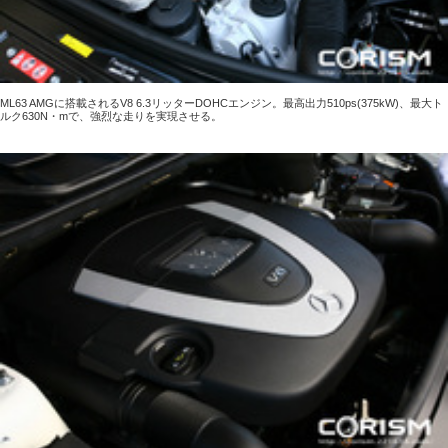
ML63 AMGに搭載されるV8 6.3リッターDOHCエンジン。最高出力510ps(375kW)、最大ト
ルク630N・mで、強烈な走りを実現させる。