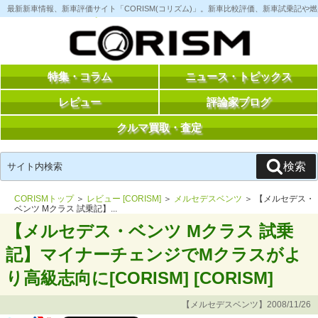
コ
最新新車情報、新車評価サイト「CORISM(コリズム)」。新車比較評価、新車試乗記
ン
テ
ン
ツ
へ
ス
特集・コラム
ニュース・トピックス
キ
ッ
レビュー
評論家ブログ
プ
クルマ買取・査定
検
検索
索:
CORISMトップ
＞
レビュー [CORISM]
＞
メルセデスベンツ
＞ 【メルセデス・
ベンツ Mクラス 試乗記】...
【メルセデス・ベンツ Mクラス 試乗
記】マイナーチェンジでMクラスがよ
り高級志向に[CORISM] [CORISM]
【メルセデスベンツ】2008/11/26