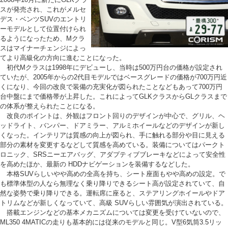
スが発売され、これがメルセ
デス・ベンツSUVのエントリ
ーモデルとして位置付けられ
るようになったため、Mクラ
スはマイナーチェンジによっ
てより高級化の方向に進むことになった。
初代Mクラスは1998年にデビューし、当時は500万円台の価格が設定され
ていたが、2005年からの2代目モデルではベースグレードの価格が700万円近
くになり、今回の改良で装備の充実化が図られたことなどもあって700万円
台中盤にまで価格帯が上昇した。これによってGLKクラスからGLクラスまで
の体系が整えられたことになる。
改良のポイントは、外観はフロント回りのデザインが中心で、グリル、ヘ
ッドライト、バンパー、ドアミラー、アルミホイールなどのデザインが新し
くなった。インテリアは質感の向上が図られ、手に触れる部分や目に見える
部分の素材を変更するなどして質感を高めている。装備についてはパークト
ロニック、SRSニーエアバッグ、アダプティブブレーキなどによって安全性
を高めたほか、最新の HDDナビゲーションを装備するなどした。
本格SUVらしいやや高めの全高を持ち、シート座面もやや高めの設定。で
も標準体型の人なら無理なく乗り降りできるシート高が設定されていて、自
然な姿勢で乗り降りできる。運転席に座ると、ステアリングホイールやドア
トリムなどが新しくなっていて、高級 SUVらしい雰囲気が演出されている。
搭載エンジンなどの基本メカニズムについては変更を受けていないので、
ML350 4MATICの走りも基本的には従来のモデルと同じ。V型6気筒3.5リッ