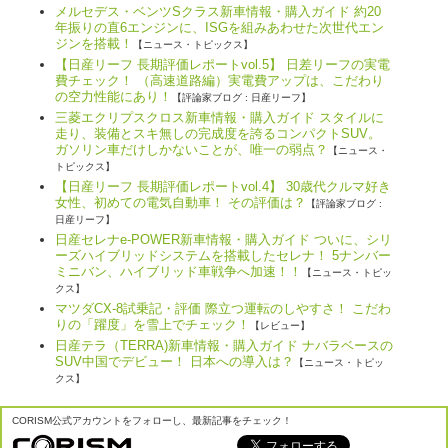
メルセデス・ベンツSクラス新車情報・購入ガイド 約20
年振りの直6エンジンに、ISGを組みあわせた次世代エン
ジンを搭載！
【ニュース・トピックス】
【日産リーフ 長期評価レポートvol.5】 日差リーフの実電
費チェック！ （高速道路編）実電費アップは、こだわり
の空力性能にあり！
【評論家ブログ : 日産リーフ】
三菱エクリプスクロス新車情報・購入ガイド スタイルに
走り、装備とスキ無しの完成度を誇るコンパクトSUV。
ガソリン車だけしかないことが、唯一の弱点？
【ニュース・
トピックス】
【日産リーフ 長期評価レポートvol.4】 30歳代クルマ好き
女性、初めての電気自動車！ その評価は？
【評論家ブログ :
日産リーフ】
日産セレナe-POWER新車情報・購入ガイド ついに、シリ
ーズハイブリッドシステムを搭載したセレナ！ 5ナンバー
ミニバン、ハイブリッド車戦争へ加速！！
【ニュース・トピッ
クス】
マツダCX-8試乗記・評価 際立つ運転のしやすさ！ こだわ
りの「躍度」を雪上でチェック！
【レビュー】
日産テラ（TERRA)新車情報・購入ガイド ナバラベースの
SUV中国でデビュー！ 日本への導入は？
【ニュース・トピッ
クス】
CORISM公式アカウントをフォローし、最新記事をチェック！