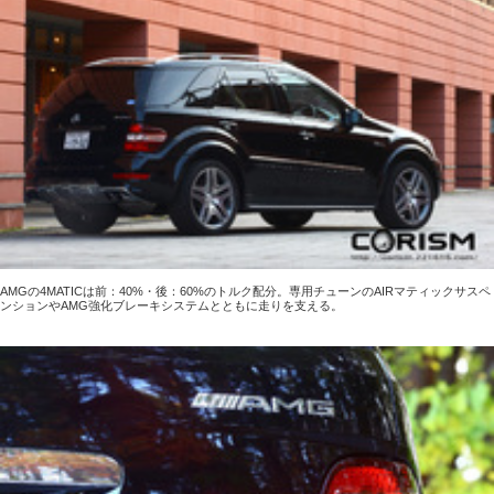
AMGの4MATICは前：40%・後：60%のトルク配分。専用チューンのAIRマティックサスペ
ンションやAMG強化ブレーキシステムとともに走りを支える。