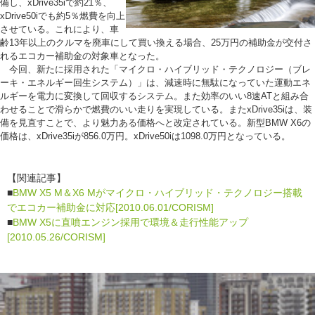
備し、xDrive35iで約21％、
xDrive50iでも約5％燃費を向上
させている。これにより、車
齢13年以上のクルマを廃車にして買い換える場合、25万円の補助金が交付さ
れるエコカー補助金の対象車となった。
今回、新たに採用された「マイクロ・ハイブリッド・テクノロジー（ブレ
ーキ・エネルギー回生システム）」は、減速時に無駄になっていた運動エネ
ルギーを電力に変換して回収するシステム。また効率のいい8速ATと組み合
わせることで滑らかで燃費のいい走りを実現している。またxDrive35iは、装
備を見直すことで、より魅力ある価格へと改定されている。新型BMW X6の
価格は、xDrive35iが856.0万円。xDrive50iは1098.0万円となっている。
【関連記事】
■
BMW X5 M＆X6 Mがマイクロ・ハイブリッド・テクノロジー搭載
でエコカー補助金に対応[2010.06.01/CORISM]
■
BMW X5に直噴エンジン採用で環境＆走行性能アップ
[2010.05.26/CORISM]