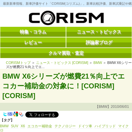
コ
最新新車情報、新車評価サイト「CORISM(コリズム)」。新車比較評価、新車試乗記
ン
テ
ン
ツ
へ
ス
特集・コラム
ニュース・トピックス
キ
ッ
レビュー
評論家ブログ
プ
クルマ買取・査定
CORISMトップ
＞
ニュース・トピックス [CORISM]
＞
BMW
＞ BMW X6シリー
ズが燃費21％向上でエ...
BMW X6シリーズが燃費21％向上でエ
コカー補助金の対象に！[CORISM]
[CORISM]
【BMW】2010/06/01
【タグ】
BMW
SUV
X6
エコカー補助金
テクノロジー
ドイツ車
ハイブリッド
マイク
ロ