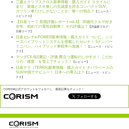
三菱エクリプスクロス新車情報・購入ガイド スタイルに
走り、装備とスキ無しの完成度を誇るコンパクトSUV。
ガソリン車だけしかないことが、唯一の弱点？
【ニュース・
トピックス】
【日産リーフ 長期評価レポートvol.4】 30歳代クルマ好き
女性、初めての電気自動車！ その評価は？
【評論家ブログ :
日産リーフ】
日産セレナe-POWER新車情報・購入ガイド ついに、シリ
ーズハイブリッドシステムを搭載したセレナ！ 5ナンバー
ミニバン、ハイブリッド車戦争へ加速！！
【ニュース・トピッ
クス】
マツダCX-8試乗記・評価 際立つ運転のしやすさ！ こだわ
りの「躍度」を雪上でチェック！
【レビュー】
日産テラ（TERRA)新車情報・購入ガイド ナバラベースの
SUV中国でデビュー！ 日本への導入は？
【ニュース・トピッ
クス】
CORISM公式アカウントをフォローし、最新記事をチェック！