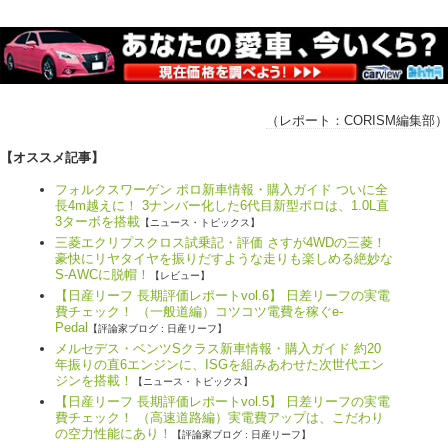
（レポート：
CORISM編集部
）
【オススメ記事】
フォルクスワーゲン ポロ新車情報・購入ガイド ついに全
長4m越えに！ 3ナンバー化した6代目新型ポロは、1.0L直
3ターボを搭載
【ニュース・トピックス】
三菱エクリプスクロス試乗記・評価 さすが4WDの三菱！
豪快にリヤタイヤを振りだすような走りも楽しめる絶妙な
S-AWCに脱帽！
【レビュー】
【日産リーフ 長期評価レポートvol.6】 日差リーフの実電
費チェック！ （一般道編）コツコツ電費を稼ぐe-
Pedal
【評論家ブログ : 日産リーフ】
メルセデス・ベンツSクラス新車情報・購入ガイド 約20
年振りの直6エンジンに、ISGを組みあわせた次世代エン
ジンを搭載！
【ニュース・トピックス】
【日産リーフ 長期評価レポートvol.5】 日差リーフの実電
費チェック！ （高速道路編）実電費アップは、こだわり
の空力性能にあり！
【評論家ブログ : 日産リーフ】