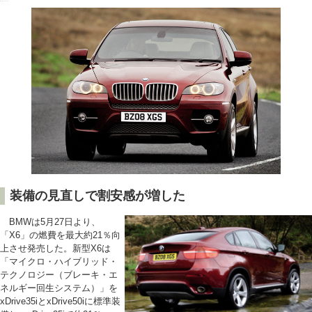
装備の見直しで割安感が増した
BMWは5月27日より、
「X6」の燃費を最大約21％向
上させ発売した。新型X6は
「マイクロ・ハイブリッド・
テクノロジー（ブレーキ・エ
ネルギー回生システム）」を
xDrive35iとxDrive50iに標準装