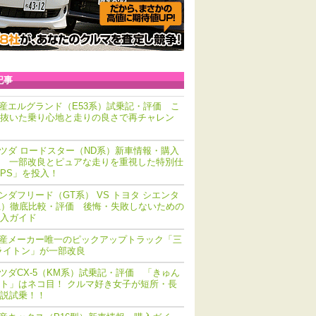
記事
産エルグランド（E53系）試乗記・評価 こ
抜いた乗り心地と走りの良さで再チャレン
ツダ ロードスター（ND系）新車情報・購入
 一部改良とピュアな走りを重視した特別仕
PS」を投入！
ンダフリード（GT系） VS トヨタ シエンタ
系）徹底比較・評価 後悔・失敗しないための
入ガイド
産メーカー唯一のピックアップトラック「三
ライトン」が一部改良
ツダCX-5（KM系）試乗記・評価 「きゅん
ト」はネコ目！ クルマ好き女子が短所・長
説試乗！！