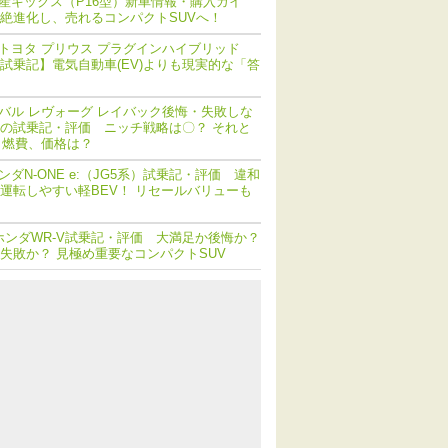
産キックス（P16型）新車情報・購入ガイ
絶進化し、売れるコンパクトSUVへ！
トヨタ プリウス プラグインハイブリッド
V) 試乗記】電気自動車(EV)よりも現実的な「答
バル レヴォーグ レイバック後悔・失敗しな
の試乗記・評価 ニッチ戦略は〇？ それと
 燃費、価格は？
ンダN-ONE e:（JG5系）試乗記・評価 違和
運転しやすい軽BEV！ リセールバリューも
ホンダWR-V試乗記・評価 大満足か後悔か？
失敗か？ 見極め重要なコンパクトSUV