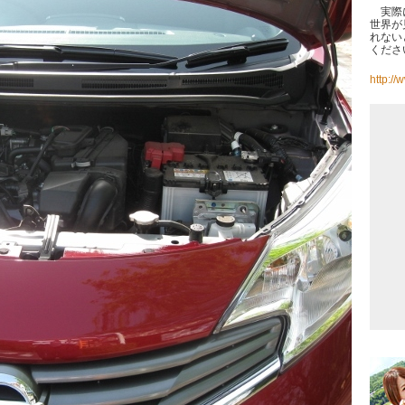
実際に
世界が
れない
くださ
http:/