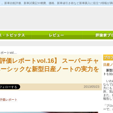
ム)」。新車比較評価、新車試乗記や燃費、価格、新車値引き術など新車購入に役立つ情報が
vol....
プロ
価レポートvol.16】 スーパーチャ
日産ノ
ベーシックな新型日産ノートの実力を
新型
ト
を始
いわゆ
ならで
2013/05/23
方にも
所、気
また、
報告し
評価レポート
「プロ
ーで、