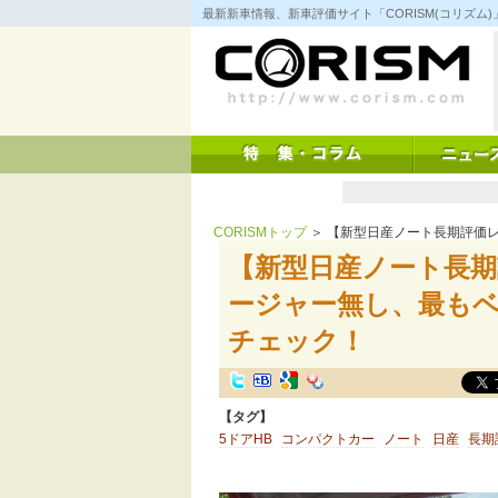
コ
最新新車情報、新車評価サイト「CORISM(コリズ
ン
テ
ン
ツ
へ
ス
キ
ッ
プ
CORISMトップ
＞ 【新型日産ノート長期評価レポート
【新型日産ノート長期評
ージャー無し、最も
チェック！
【タグ】
5ドアHB
コンパクトカー
ノート
日産
長期