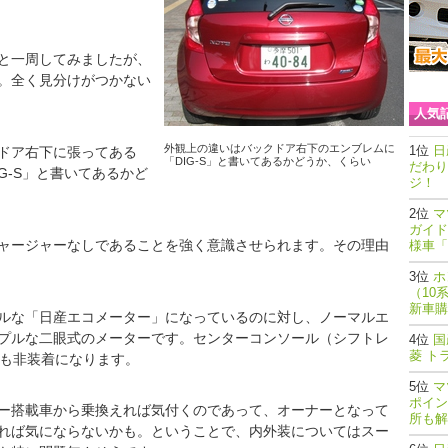
と一周してみましたが、
。全く見分けがつかない
人気
外観上の違いはバックドア右下のエンブレムに
日
ドア右下に張ってある
「DIG-S」と書いてあるかどうか、くらい
だわり
IG-S」と書いてあるかど
ジ！
マ
ガイド
ャージャーなしであることを強く意識させられます。その理由
様車「
ホ
（10
新車購
ルな「日産エコメーター」になっているのに対し、ノーマルエ
プルな二眼式のメーターです。センターコンソール（シフトレ
国
菱 ト
チも非装着になります。
マ
ポイン
ー搭載車から乗換えれば気付くのであって、オーナーとなって
所も解
れば気にならないかも。ということで、内外装についてはスー