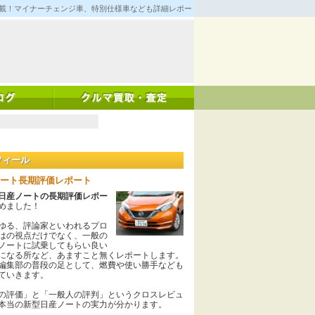
満載！マイナーチェンジ車、特別仕様車なども詳細レポート！
フィール
ート長期評価レポート
日産ノートの長期評価レポー
めました！
る、評論家といわれるプロ
はの視点だけでなく、一般の
ノートに試乗してもらい良い
になる所など、あますこと無くレポートします。
編集部の普段の足として、燃費や使い勝手なども
ていきます。
の評価」と「一般人の評判」というクロスレビュ
本当の新型日産ノートの実力が分かります。