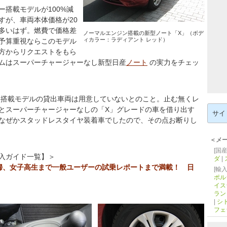
搭載モデルが100%減
すが、車両本体価格が20
多いはず。燃費で価格差
ノーマルエンジン搭載の新型ノート「X」（ボデ
ィカラー：ラディアント レッド）
予算重視ならこのモデル
方からリクエストをもら
ムはスーパーチャージャーなし新型日産
ノート
の実力をチェッ
搭載モデルの貸出車両は用意していないとのこと。止む無くレ
検
とスーパーチャージャーなしの「X」グレードの車を借り出す
索:
なぜかスタッドレスタイヤ装着車でしたので、その点お断りし
＜メ
[国産
入ガイド一覧】＞
ダ
|
婦、女子高生まで一般ユーザーの試乗レポートまで満載！ 日
[輸入
ポル
イス
ラン
|
シ
フェ