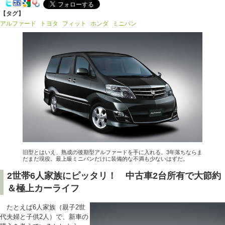
【タグ】
アルファード
トヨタ
フィット
ホンダ
ミニバン
旧型とはいえ、熟成の後期型アルファードを手に入れる。3年落ちならま
だまだ現役。最上級ミニバンだけに装備的な不満も少ないはずだ。
2世帯6人家族にピッタリ！ 中古車2台所有で大節約
＆極上カーライフ
たとえば6人家族（親子2世
代夫婦と子供2人）で、新車の