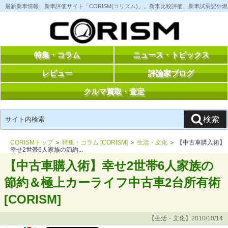
コ
最新新車情報、新車評価サイト「CORISM(コリズム)」。新車比較評価、新車試乗記
ン
テ
ン
ツ
へ
ス
特集・コラム
ニュース・トピックス
キ
ッ
レビュー
評論家ブログ
プ
クルマ買取・査定
検
検索
索:
CORISMトップ
＞
特集・コラム [CORISM]
＞
生活・文化
＞ 【中古車購入術】
幸せ2世帯6人家族の節約...
【中古車購入術】幸せ2世帯6人家族の
節約＆極上カーライフ中古車2台所有術
[CORISM]
【生活・文化】2010/10/14