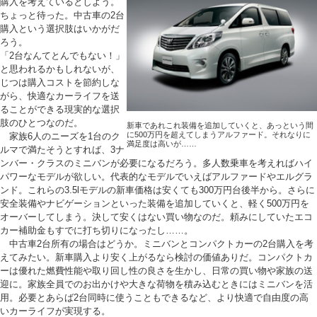
購入を考えているとしよう。
ちょっと待った。中古車の2台
購入という選択肢はいかがだ
ろう。
「2台なんてとんでもない！」
と思われるかもしれないが、
じつは購入コストを節約しな
がら、快適なカーライフを送
ることができる現実的な選択
肢のひとつなのだ。
新車であれこれ装備を追加していくと、あっという間
に500万円を超えてしまうアルファード。それなりに
家族6人のニーズを1台のク
満足度は高いが……
ルマで満たそうとすれば、3ナ
ンバー・クラスのミニバンが必要になるだろう。多人数乗車を考えればハイ
パワーなモデルが欲しい。代表的なモデルでいえばアルファードやエルグラ
ンド。これらの3.5lモデルの新車価格は安くても300万円台後半から。さらに
安全装備やナビゲーションといった装備を追加していくと、軽く500万円を
オーバーしてしまう。決して安くはない買い物なのだ。頼みにしていたエコ
カー補助金もすでに打ち切りになったし……。
中古車2台所有の場合はどうか。ミニバンとコンパクトカーの2台購入を考
えてみたい。新車購入より安く上がるなら検討の価値ありだ。コンパクトカ
ーは優れた燃費性能や取り回し性の良さを生かし、日常の買い物や家族の送
迎に。家族全員でのお出かけや大きな荷物を積み込むときにはミニバンを活
用。必要とあらば2台同時に使うこともできるなど、より快適で自由度の高
いカーライフが実現する。