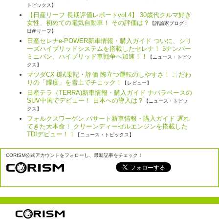
トピックス】
【日産リーフ 長期評価レポートvol.4】 30歳代クルマ好き
女性、初めての電気自動車！ その評価は？
【評論家ブログ :
日産リーフ】
日産セレナe-POWER新車情報・購入ガイド ついに、シリ
ーズハイブリッドシステムを搭載したセレナ！ 5ナンバー
ミニバン、ハイブリッド車戦争へ加速！！
【ニュース・トピッ
クス】
マツダCX-8試乗記・評価 際立つ運転のしやすさ！ こだわ
りの「躍度」を雪上でチェック！
【レビュー】
日産テラ（TERRA)新車情報・購入ガイド ナバラベースの
SUV中国でデビュー！ 日本への導入は？
【ニュース・トピッ
クス】
フォルクスワーゲン パサート新車情報・購入ガイド 遅れ
てきた大本命！ クリーンディーゼルエンジンを搭載した
TDIデビュー！！
【ニュース・トピックス】
CORISM公式アカウントをフォローし、最新記事をチェック！