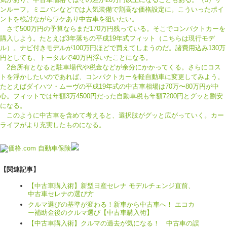
ンルーフ。ミニバンなどでは人気装備で割高な価格設定に。こういったポイ
ントを検討ながらワケあり中古車を狙いたい。
さて500万円の予算ならまだ170万円残っている。そこでコンパクトカーを
購入しよう。たとえば3年落ちの平成19年式フィット（こちらは現行モデ
ル）。ナビ付きモデルが100万円ほどで買えてしまうのだ。諸費用込み130万
円としても、トータルで40万円浮いたことになる。
2台所有となると駐車場代や税金などが余分にかかってくる。さらにコス
トを浮かしたいのであれば、コンパクトカーを軽自動車に変更してみよう。
たとえばダイハツ・ムーヴの平成19年式の中古車相場は70万〜80万円が中
心。フィットでは年額3万4500円だった自動車税も年額7200円とグッと割安
になる。
このように中古車を含めて考えると、選択肢がグッと広がっていく。カー
ライフがより充実したものになる。
【関連記事】
【中古車購入術】新型日産セレナ モデルチェンジ直前、
中古車セレナの選び方
クルマ選びの基準が変わる！新車から中古車へ！ エコカ
ー補助金後のクルマ選び【中古車購入術】
【中古車購入術】クルマの過去が気になる！ 中古車の誤