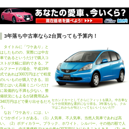
3年落ち中古車なら2台買っても予算内！
タイトルに「ワケあり」と
はしたものの、実際には中古
車であるというだけで購入コ
ストが大幅に節約できる。ア
ルファードの場合、平成19年
式であれば300万円ほどで程度
のいいものが購入できる。旧
型とはいえ高級ミニバンだけ
に装備的な不満も少ない。整
備状況にもよるが諸費用込み
セカンドカーとしてさらにフィットを購入。中古車な
340万円ほどで乗り出せるだろ
ら十分現実的な選択になり得る。3年落ちなら、クル
う。
マはこれからが旬といってもいいくらいだ!?
なお「ワケあり」には、い
くつかポイントがある。（1）人気車、不人気車。当然人気車であれば高
い。（2）ボディカラー。ブラック、ホワイト、シルバー、その他の順で人
気があり、中古車価格ではその差が20万円以上になることもある。（3）サ