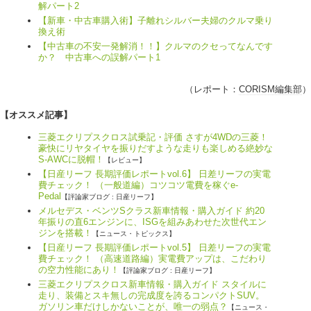
解パート2
【新車・中古車購入術】子離れシルバー夫婦のクルマ乗り
換え術
【中古車の不安一発解消！！】クルマのクセってなんです
か？ 中古車への誤解パート1
（レポート：
CORISM編集部
）
【オススメ記事】
三菱エクリプスクロス試乗記・評価 さすが4WDの三菱！
豪快にリヤタイヤを振りだすような走りも楽しめる絶妙な
S-AWCに脱帽！
【レビュー】
【日産リーフ 長期評価レポートvol.6】 日差リーフの実電
費チェック！ （一般道編）コツコツ電費を稼ぐe-
Pedal
【評論家ブログ : 日産リーフ】
メルセデス・ベンツSクラス新車情報・購入ガイド 約20
年振りの直6エンジンに、ISGを組みあわせた次世代エン
ジンを搭載！
【ニュース・トピックス】
【日産リーフ 長期評価レポートvol.5】 日差リーフの実電
費チェック！ （高速道路編）実電費アップは、こだわり
の空力性能にあり！
【評論家ブログ : 日産リーフ】
三菱エクリプスクロス新車情報・購入ガイド スタイルに
走り、装備とスキ無しの完成度を誇るコンパクトSUV。
ガソリン車だけしかないことが、唯一の弱点？
【ニュース・