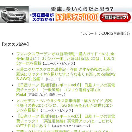
（レポート：
CORISM編集部
）
【オススメ記事】
フォルクスワーゲン ポロ新車情報・購入ガイド ついに全
長4m越えに！ 3ナンバー化した6代目新型ポロは、1.0L直
3ターボを搭載
【ニュース・トピックス】
三菱エクリプスクロス試乗記・評価 さすが4WDの三菱！
豪快にリヤタイヤを振りだすような走りも楽しめる絶妙な
S-AWCに脱帽！
【レビュー】
【日産リーフ 長期評価レポートvol.6】 日差リーフの実電
費チェック！ （一般道編）コツコツ電費を稼ぐe-
Pedal
【評論家ブログ : 日産リーフ】
メルセデス・ベンツSクラス新車情報・購入ガイド 約20
年振りの直6エンジンに、ISGを組みあわせた次世代エン
ジンを搭載！
【ニュース・トピックス】
【日産リーフ 長期評価レポートvol.5】 日差リーフの実電
費チェック！ （高速道路編）実電費アップは、こだわり
の空力性能にあり！
【評論家ブログ : 日産リーフ】
三菱エクリプスクロス新車情報・購入ガイド スタイルに