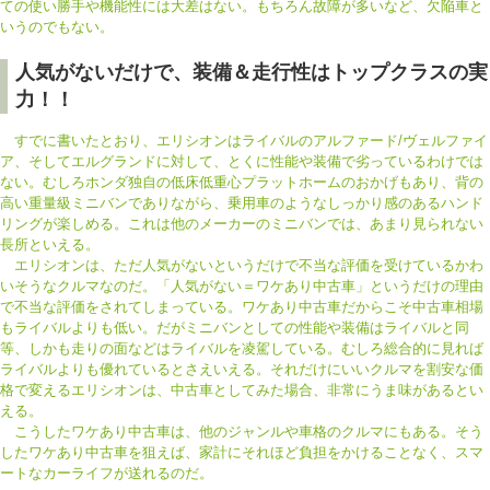
ての使い勝手や機能性には大差はない。もちろん故障が多いなど、欠陥車と
いうのでもない。
人気がないだけで、装備＆走行性はトップクラスの実
力！！
すでに書いたとおり、エリシオンはライバルのアルファード/ヴェルファイ
ア、そしてエルグランドに対して、とくに性能や装備で劣っているわけでは
ない。むしろホンダ独自の低床低重心プラットホームのおかげもあり、背の
高い重量級ミニバンでありながら、乗用車のようなしっかり感のあるハンド
リングが楽しめる。これは他のメーカーのミニバンでは、あまり見られない
長所といえる。
エリシオンは、ただ人気がないというだけで不当な評価を受けているかわ
いそうなクルマなのだ。「人気がない＝ワケあり中古車」というだけの理由
で不当な評価をされてしまっている。ワケあり中古車だからこそ中古車相場
もライバルよりも低い。だがミニバンとしての性能や装備はライバルと同
等、しかも走りの面などはライバルを凌駕している。むしろ総合的に見れば
ライバルよりも優れているとさえいえる。それだけにいいクルマを割安な価
格で変えるエリシオンは、中古車としてみた場合、非常にうま味があるとい
える。
こうしたワケあり中古車は、他のジャンルや車格のクルマにもある。そう
したワケあり中古車を狙えば、家計にそれほど負担をかけることなく、スマ
ートなカーライフが送れるのだ。