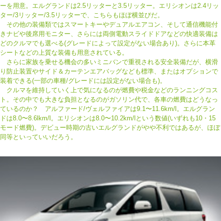
ーを用意。エルグランドは2.5リッターと3.5リッター。エリシオンは2.4リッ
ター/3リッター/3.5リッターで、こちらもほぼ横並びだ。
その他の装備類ではスマートキーやデュアルエアコン、そして通信機能付
きナビや後席用モニター、さらには両側電動スライドドアなどの快適装備は
どのクルマでも選べる(グレードによって設定がない場合あり)。さらに本革
シートなどの上質な装備も用意されている。
さらに家族を乗せる機会の多いミニバンで重視される安全装備だが、横滑
り防止装置やサイド＆カーテンエアバッグなども標準、またはオプションで
装着できる(一部の車種/グレードには設定がない場合も)。
クルマを維持していく上で気になるのが燃費や税金などのランニングコス
ト。その中でも大きな負担となるのがガソリン代で、各車の燃費はどうなっ
ているのか？ アルファード/ヴェルファイアは9.1〜11.6km/l。エルグラン
ドは8.0〜8.6lkm/l。エリシオンは8.0〜10.2km/lという数値(いずれも10・15
モード燃費)。デビュー時期の古いエルグランドがやや不利ではあるが、ほぼ
同等といっていいだろう。