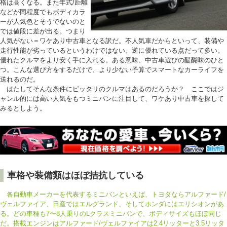
格は高くなる。また年式/距離
などが同程度でもボディカラ
ーが人気色とそうでないのと
では値段に差が出る。つまり
人気がない＝ワケあり中古車となる訳だ。不人気車だからといって、装備や
走行性能が劣っているというわけではない。逆に優れている点だって多い。
優れたクルマをより安く手に入れる。ある意味、中古車選びの醍醐味のひと
つ。こんな選び方をするだけで、より少ない予算でスマートなカーライフを
送れるのだ。
はたしてそんな条件にピッタリのクルマはあるのだろうか？ ここではジ
ャンル的には高い人気をもつミニバンに注目して、ワケあり中古車を探して
みるとしよう。
車格や装備類はほぼ拮抗している
各自動車メーカーを代表するミニバンといえば、トヨタならアルファード/
ヴェルファイア、日産ではエルグランド、そしてホンダにはエリシオンがあ
る。どの車種も7〜8人乗りのLクラスミニバンで、ボディサイズもほぼ同じ
だ。搭載エンジンはアルファード/ヴェルファイアは2.4リッターと3.5リッタ