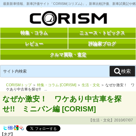
コ
最新新車情報、新車評価サイト「CORISM(コリズム)」。新車比較評価、新車試乗記
ン
テ
ン
ツ
へ
ス
特集・コラム
ニュース・トピックス
キ
ッ
レビュー
評論家ブログ
プ
クルマ買取・査定
検
検索
索:
CORISMトップ
＞
特集・コラム [CORISM]
＞
生活・文化
＞ なぜか激安！ ワ
ケあり中古車を探せ!! ...
なぜか激安！ ワケあり中古車を探
せ!! ミニバン編 [CORISM]
【生活・文化】2010/07/07
【タグ】