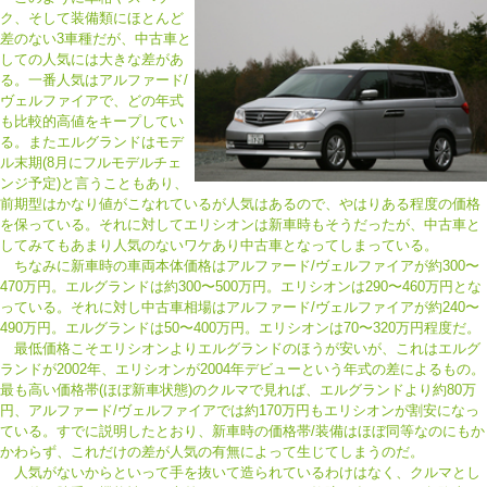
ク、そして装備類にほとんど
差のない3車種だが、中古車と
しての人気には大きな差があ
る。一番人気はアルファード/
ヴェルファイアで、どの年式
も比較的高値をキープしてい
る。またエルグランドはモデ
ル末期(8月にフルモデルチェ
ンジ予定)と言うこともあり、
前期型はかなり値がこなれているが人気はあるので、やはりある程度の価格
を保っている。それに対してエリシオンは新車時もそうだったが、中古車と
してみてもあまり人気のないワケあり中古車となってしまっている。
ちなみに新車時の車両本体価格はアルファード/ヴェルファイアが約300〜
470万円。エルグランドは約300〜500万円。エリシオンは290〜460万円とな
っている。それに対し中古車相場はアルファード/ヴェルファイアが約240〜
490万円。エルグランドは50〜400万円。エリシオンは70〜320万円程度だ。
最低価格こそエリシオンよりエルグランドのほうが安いが、これはエルグ
ランドが2002年、エリシオンが2004年デビューという年式の差によるもの。
最も高い価格帯(ほぼ新車状態)のクルマで見れば、エルグランドより約80万
円、アルファード/ヴェルファイアでは約170万円もエリシオンが割安になっ
ている。すでに説明したとおり、新車時の価格帯/装備はほぼ同等なのにもか
かわらず、これだけの差が人気の有無によって生じてしまうのだ。
人気がないからといって手を抜いて造られているわけはなく、クルマとし