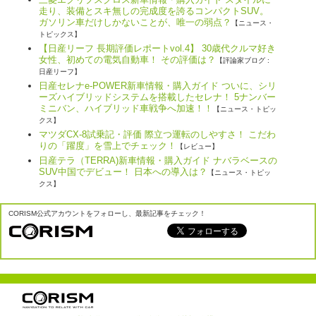
走り、装備とスキ無しの完成度を誇るコンパクトSUV。
ガソリン車だけしかないことが、唯一の弱点？
【ニュース・
トピックス】
【日産リーフ 長期評価レポートvol.4】 30歳代クルマ好き
女性、初めての電気自動車！ その評価は？
【評論家ブログ :
日産リーフ】
日産セレナe-POWER新車情報・購入ガイド ついに、シリ
ーズハイブリッドシステムを搭載したセレナ！ 5ナンバー
ミニバン、ハイブリッド車戦争へ加速！！
【ニュース・トピッ
クス】
マツダCX-8試乗記・評価 際立つ運転のしやすさ！ こだわ
りの「躍度」を雪上でチェック！
【レビュー】
日産テラ（TERRA)新車情報・購入ガイド ナバラベースの
SUV中国でデビュー！ 日本への導入は？
【ニュース・トピッ
クス】
CORISM公式アカウントをフォローし、最新記事をチェック！